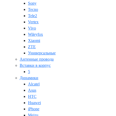
Sony
Tecno
Tele2
Vertex
Vivo
Wileyfox
Xiaomi
ZTE
Универсальные
Антенные провода
Вставки в корпус
5
Динамики
Alcatel
Asus
HTC
Huawei
iPhone
Meizu