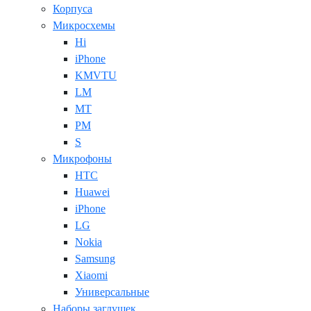
Корпуса
Микросхемы
Hi
iPhone
KMVTU
LM
MT
PM
S
Микрофоны
HTC
Huawei
iPhone
LG
Nokia
Samsung
Xiaomi
Универсальные
Наборы заглушек