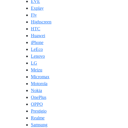
EVE
Explay
Fly
Highscreen
HTC
Huawei
iPhone
LeEco
Lenovo
LG
Meizu
Micromax
Motorola
Nokia
OnePlus
OPPO
Prestigio
Realme
Samsung