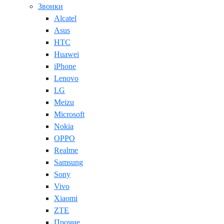
Звонки
Alcatel
Asus
HTC
Huawei
iPhone
Lenovo
LG
Meizu
Microsoft
Nokia
OPPO
Realme
Samsung
Sony
Vivo
Xiaomi
ZTE
Прочие