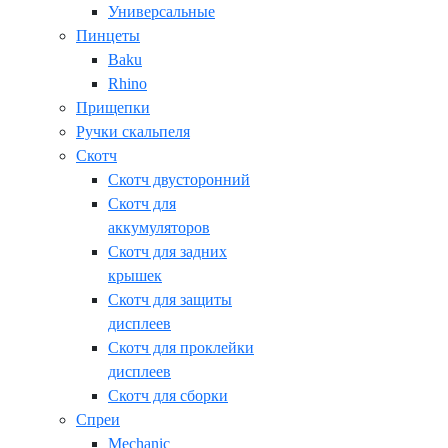
Универсальные
Пинцеты
Baku
Rhino
Прищепки
Ручки скальпеля
Скотч
Скотч двусторонний
Скотч для
аккумуляторов
Скотч для задних
крышек
Скотч для защиты
дисплеев
Скотч для проклейки
дисплеев
Скотч для сборки
Спреи
Mechanic