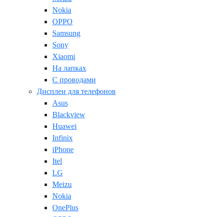
Nokia
OPPO
Samsung
Sony
Xiaomi
На лапках
С проводами
Дисплеи для телефонов
Asus
Blackview
Huawei
Infinix
iPhone
Itel
LG
Meizu
Nokia
OnePlus