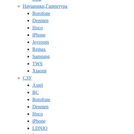
Наушники,Гарнитура
Borofone
Denmen
Hoco
iPhone
Joyroom
Remax
Samsung
TWS
Xiaomi
СЗУ
Axtel
BC
Borofone
Denmen
Hoco
iPhone
LDNIO