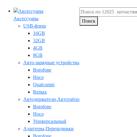
Аксессуары
Поиск
USB-флеш
16GB
32GB
4GB
8GB
Авто-зарядные устройства
Borofone
Hoco
Qualcomm
Remax
Автодержатели,Автотабло
Borofone
Hoco
Универсальный
Адаптеры,Переходники
Borofone