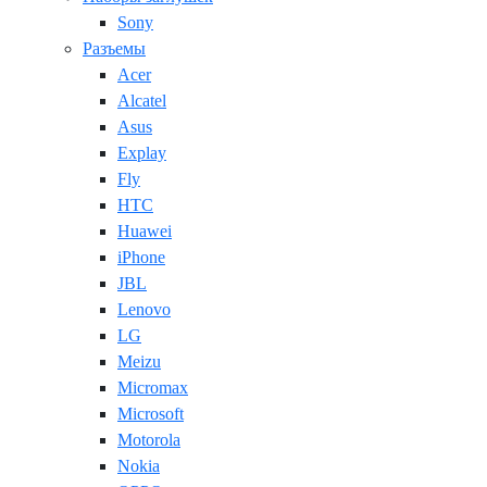
Sony
Разъемы
Acer
Alcatel
Asus
Explay
Fly
HTC
Huawei
iPhone
JBL
Lenovo
LG
Meizu
Micromax
Microsoft
Motorola
Nokia