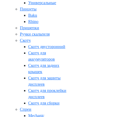
Универсальные
Пинцеты
Baku
Rhino
Прищепки
Ручки скальпеля
Скотч
Скотч двусторонний
Скотч для
аккумуляторов
Скотч для задних
крышек
Скотч для защиты
дисплеев
Скотч для проклейки
дисплеев
Скотч для сборки
Спреи
Mechanic