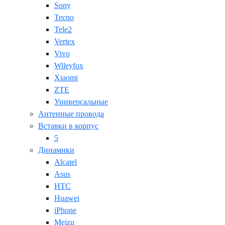
Sony
Tecno
Tele2
Vertex
Vivo
Wileyfox
Xiaomi
ZTE
Универсальные
Антенные провода
Вставки в корпус
5
Динамики
Alcatel
Asus
HTC
Huawei
iPhone
Meizu