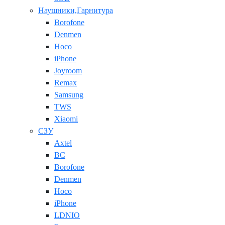
Наушники,Гарнитура
Borofone
Denmen
Hoco
iPhone
Joyroom
Remax
Samsung
TWS
Xiaomi
СЗУ
Axtel
BC
Borofone
Denmen
Hoco
iPhone
LDNIO