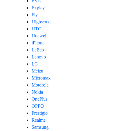
EVE
Explay
Fly
Highscreen
HTC
Huawei
iPhone
LeEco
Lenovo
LG
Meizu
Micromax
Motorola
Nokia
OnePlus
OPPO
Prestigio
Realme
Samsung