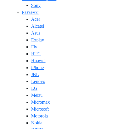
Sony
Разъемы
Acer
Alcatel
Asus
Explay
Fly
HTC
Huawei
iPhone
JBL
Lenovo
LG
Meizu
Micromax
Microsoft
Motorola
Nokia