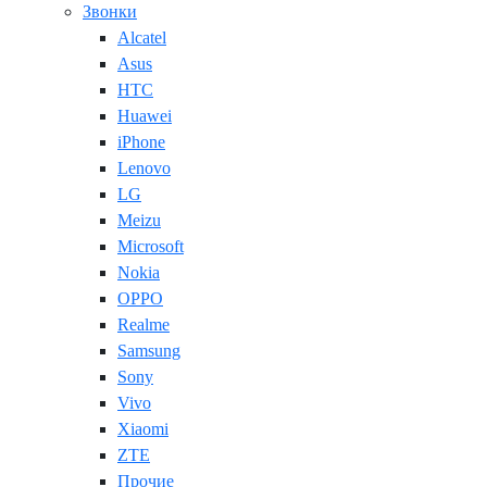
Звонки
Alcatel
Asus
HTC
Huawei
iPhone
Lenovo
LG
Meizu
Microsoft
Nokia
OPPO
Realme
Samsung
Sony
Vivo
Xiaomi
ZTE
Прочие