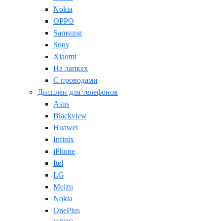
Nokia
OPPO
Samsung
Sony
Xiaomi
На лапках
С проводами
Дисплеи для телефонов
Asus
Blackview
Huawei
Infinix
iPhone
Itel
LG
Meizu
Nokia
OnePlus