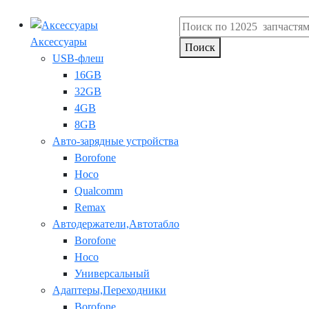
Аксессуары
Поиск
USB-флеш
16GB
32GB
4GB
8GB
Авто-зарядные устройства
Borofone
Hoco
Qualcomm
Remax
Автодержатели,Автотабло
Borofone
Hoco
Универсальный
Адаптеры,Переходники
Borofone