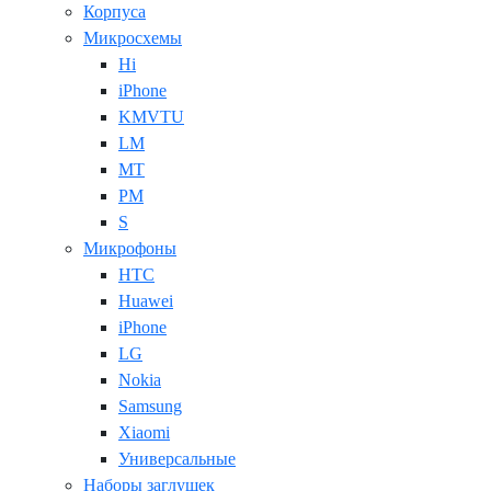
Корпуса
Микросхемы
Hi
iPhone
KMVTU
LM
MT
PM
S
Микрофоны
HTC
Huawei
iPhone
LG
Nokia
Samsung
Xiaomi
Универсальные
Наборы заглушек