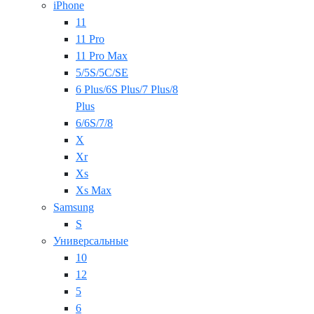
iPhone
11
11 Pro
11 Pro Max
5/5S/5C/SE
6 Plus/6S Plus/7 Plus/8
Plus
6/6S/7/8
X
Xr
Xs
Xs Max
Samsung
S
Универсальные
10
12
5
6