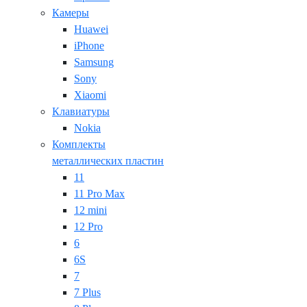
Камеры
Huawei
iPhone
Samsung
Sony
Xiaomi
Клавиатуры
Nokia
Комплекты
металлических пластин
11
11 Pro Max
12 mini
12 Pro
6
6S
7
7 Plus