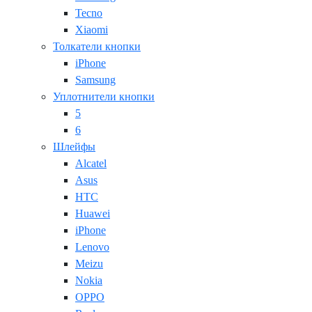
Tecno
Xiaomi
Толкатели кнопки
iPhone
Samsung
Уплотнители кнопки
5
6
Шлейфы
Alcatel
Asus
HTC
Huawei
iPhone
Lenovo
Meizu
Nokia
OPPO