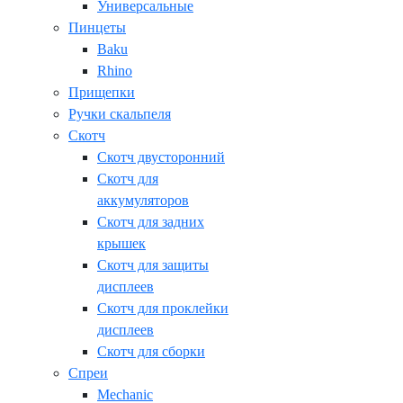
Универсальные
Пинцеты
Baku
Rhino
Прищепки
Ручки скальпеля
Скотч
Скотч двусторонний
Скотч для
аккумуляторов
Скотч для задних
крышек
Скотч для защиты
дисплеев
Скотч для проклейки
дисплеев
Скотч для сборки
Спреи
Mechanic