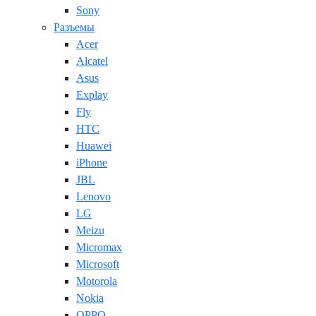
Sony
Разъемы
Acer
Alcatel
Asus
Explay
Fly
HTC
Huawei
iPhone
JBL
Lenovo
LG
Meizu
Micromax
Microsoft
Motorola
Nokia
OPPO