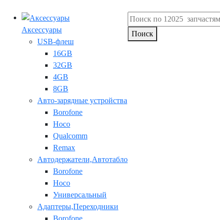
Аксессуары
Поиск
USB-флеш
16GB
32GB
4GB
8GB
Авто-зарядные устройства
Borofone
Hoco
Qualcomm
Remax
Автодержатели,Автотабло
Borofone
Hoco
Универсальный
Адаптеры,Переходники
Borofone