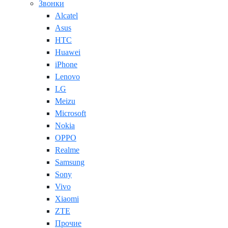
Звонки
Alcatel
Asus
HTC
Huawei
iPhone
Lenovo
LG
Meizu
Microsoft
Nokia
OPPO
Realme
Samsung
Sony
Vivo
Xiaomi
ZTE
Прочие