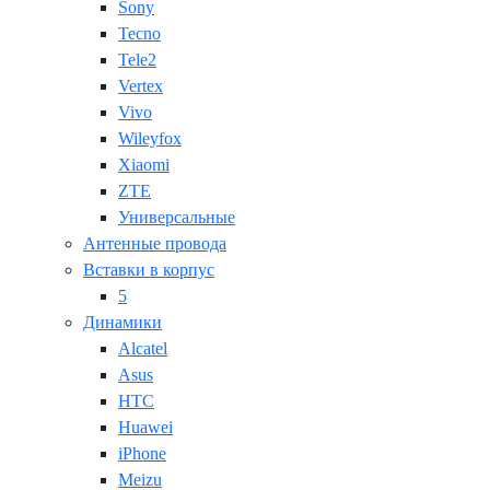
Sony
Tecno
Tele2
Vertex
Vivo
Wileyfox
Xiaomi
ZTE
Универсальные
Антенные провода
Вставки в корпус
5
Динамики
Alcatel
Asus
HTC
Huawei
iPhone
Meizu