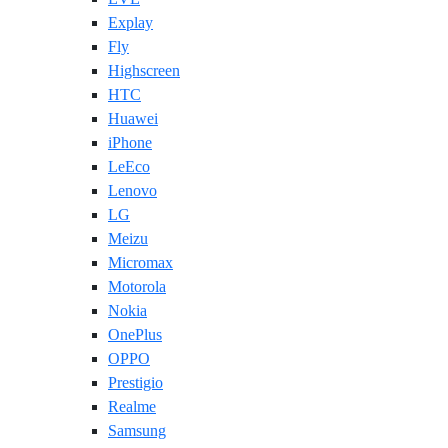
Explay
Fly
Highscreen
HTC
Huawei
iPhone
LeEco
Lenovo
LG
Meizu
Micromax
Motorola
Nokia
OnePlus
OPPO
Prestigio
Realme
Samsung