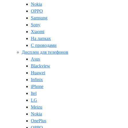
Nokia
OPPO
Samsung
Sony
Xiaomi
На лапках
С проводами
Дисплеи для телефонов
Asus
Blackview
Huawei
Infinix
iPhone
Itel
LG
Meizu
Nokia
OnePlus
OPPO