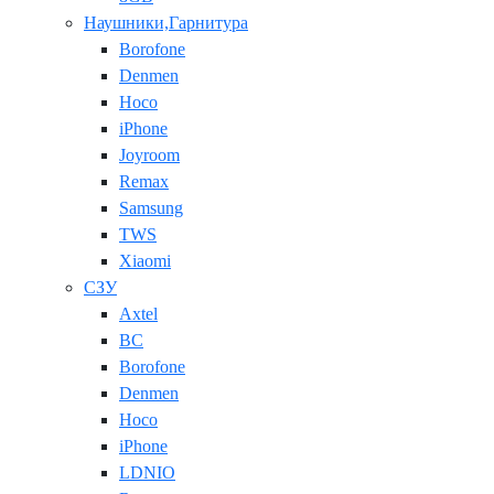
Наушники,Гарнитура
Borofone
Denmen
Hoco
iPhone
Joyroom
Remax
Samsung
TWS
Xiaomi
СЗУ
Axtel
BC
Borofone
Denmen
Hoco
iPhone
LDNIO