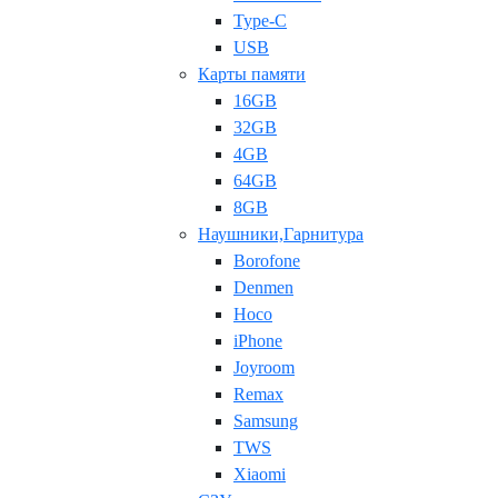
Type-C
USB
Карты памяти
16GB
32GB
4GB
64GB
8GB
Наушники,Гарнитура
Borofone
Denmen
Hoco
iPhone
Joyroom
Remax
Samsung
TWS
Xiaomi