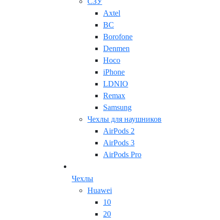
СЗУ
Axtel
BC
Borofone
Denmen
Hoco
iPhone
LDNIO
Remax
Samsung
Чехлы для наушников
AirPods 2
AirPods 3
AirPods Pro
Чехлы
Huawei
10
20