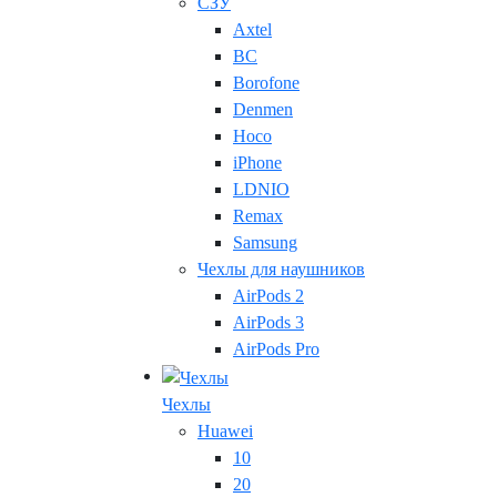
СЗУ
Axtel
BC
Borofone
Denmen
Hoco
iPhone
LDNIO
Remax
Samsung
Чехлы для наушников
AirPods 2
AirPods 3
AirPods Pro
Чехлы
Huawei
10
20