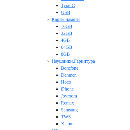
Type-C
USB
Карты памяти
16GB
32GB
4GB
64GB
8GB
Наушники,Гарнитура
Borofone
Denmen
Hoco
iPhone
Joyroom
Remax
Samsung
TWS
Xiaomi