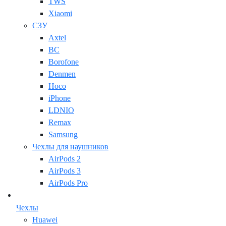
TWS
Xiaomi
СЗУ
Axtel
BC
Borofone
Denmen
Hoco
iPhone
LDNIO
Remax
Samsung
Чехлы для наушников
AirPods 2
AirPods 3
AirPods Pro
Чехлы
Huawei