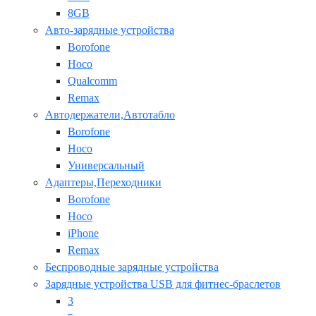
8GB
Авто-зарядные устройства
Borofone
Hoco
Qualcomm
Remax
Автодержатели,Автотабло
Borofone
Hoco
Универсальный
Адаптеры,Переходники
Borofone
Hoco
iPhone
Remax
Беспроводные зарядные устройства
Зарядные устройства USB для фитнес-браслетов
3