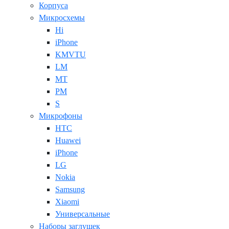
Корпуса
Микросхемы
Hi
iPhone
KMVTU
LM
MT
PM
S
Микрофоны
HTC
Huawei
iPhone
LG
Nokia
Samsung
Xiaomi
Универсальные
Наборы заглушек