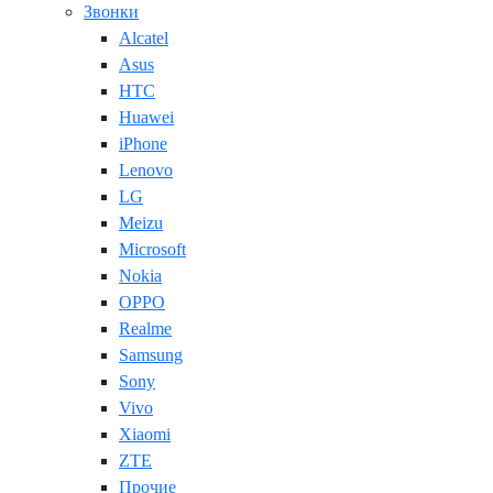
Звонки
Alcatel
Asus
HTC
Huawei
iPhone
Lenovo
LG
Meizu
Microsoft
Nokia
OPPO
Realme
Samsung
Sony
Vivo
Xiaomi
ZTE
Прочие