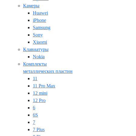
Камеры
Huawei
iPhone
Samsung
Sony
Xiaomi
Клавиатуры
Nokia
Комплекты
металлических пластин
11
11 Pro Max
12 mini
12 Pro
6
6S
7
7 Plus