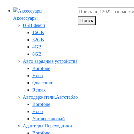
Аксессуары
Поиск
USB-флеш
16GB
32GB
4GB
8GB
Авто-зарядные устройства
Borofone
Hoco
Qualcomm
Remax
Автодержатели,Автотабло
Borofone
Hoco
Универсальный
Адаптеры,Переходники
Borofone