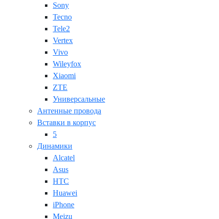
Sony
Tecno
Tele2
Vertex
Vivo
Wileyfox
Xiaomi
ZTE
Универсальные
Антенные провода
Вставки в корпус
5
Динамики
Alcatel
Asus
HTC
Huawei
iPhone
Meizu