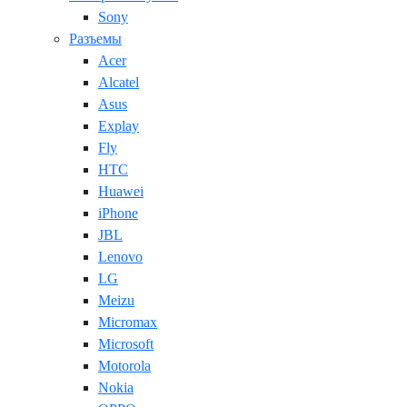
Sony
Разъемы
Acer
Alcatel
Asus
Explay
Fly
HTC
Huawei
iPhone
JBL
Lenovo
LG
Meizu
Micromax
Microsoft
Motorola
Nokia