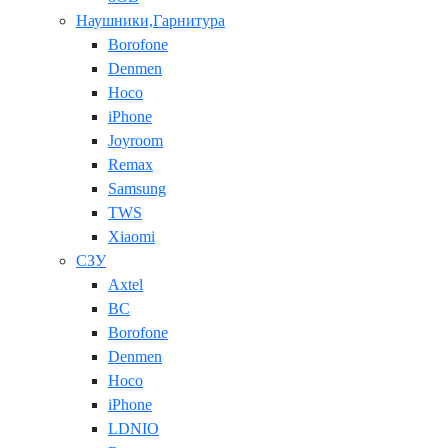
Наушники,Гарнитура
Borofone
Denmen
Hoco
iPhone
Joyroom
Remax
Samsung
TWS
Xiaomi
СЗУ
Axtel
BC
Borofone
Denmen
Hoco
iPhone
LDNIO