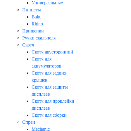
Универсальные
Пинцеты
Baku
Rhino
Прищепки
Ручки скальпеля
Скотч
Скотч двусторонний
Скотч для
аккумуляторов
Скотч для задних
крышек
Скотч для защиты
дисплеев
Скотч для проклейки
дисплеев
Скотч для сборки
Спреи
Mechanic