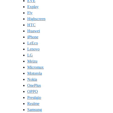
EVE
Explay
Fly
Highscreen
HTC
Huawei
iPhone
LeEco
Lenovo
LG
Meizu
Micromax
Motorola
Nokia
OnePlus
OPPO
Prestigio
Realme
Samsung