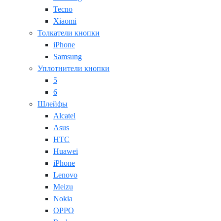
Tecno
Xiaomi
Толкатели кнопки
iPhone
Samsung
Уплотнители кнопки
5
6
Шлейфы
Alcatel
Asus
HTC
Huawei
iPhone
Lenovo
Meizu
Nokia
OPPO