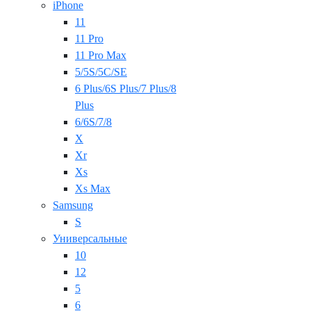
iPhone
11
11 Pro
11 Pro Max
5/5S/5C/SE
6 Plus/6S Plus/7 Plus/8
Plus
6/6S/7/8
X
Xr
Xs
Xs Max
Samsung
S
Универсальные
10
12
5
6