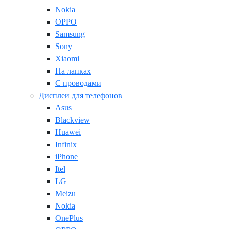
Nokia
OPPO
Samsung
Sony
Xiaomi
На лапках
С проводами
Дисплеи для телефонов
Asus
Blackview
Huawei
Infinix
iPhone
Itel
LG
Meizu
Nokia
OnePlus