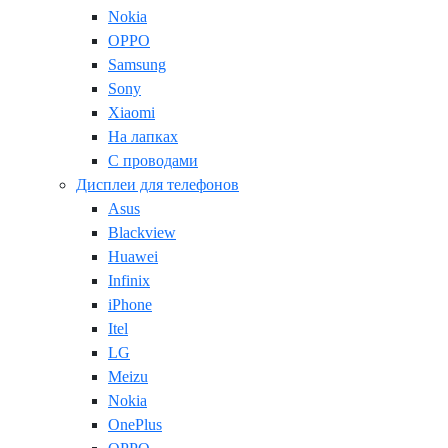
Nokia
OPPO
Samsung
Sony
Xiaomi
На лапках
С проводами
Дисплеи для телефонов
Asus
Blackview
Huawei
Infinix
iPhone
Itel
LG
Meizu
Nokia
OnePlus