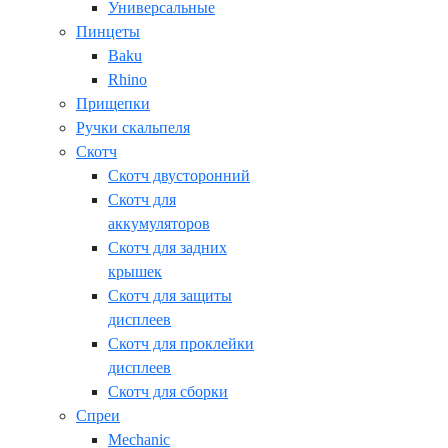
Универсальные
Пинцеты
Baku
Rhino
Прищепки
Ручки скальпеля
Скотч
Скотч двусторонний
Скотч для
аккумуляторов
Скотч для задних
крышек
Скотч для защиты
дисплеев
Скотч для проклейки
дисплеев
Скотч для сборки
Спреи
Mechanic