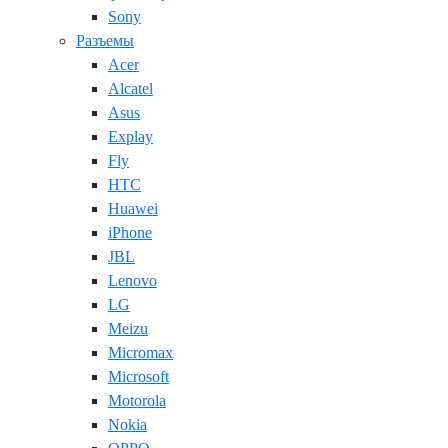
Sony
Разъемы
Acer
Alcatel
Asus
Explay
Fly
HTC
Huawei
iPhone
JBL
Lenovo
LG
Meizu
Micromax
Microsoft
Motorola
Nokia