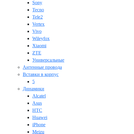
Sony
Tecno
Tele2
Vertex
Vivo
Wileyfox
Xiaomi
ZTE
Универсальные
Антенные провода
Вставки в корпус
5
Динамики
Alcatel
Asus
HTC
Huawei
iPhone
Meizu