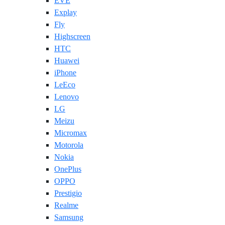
EVE
Explay
Fly
Highscreen
HTC
Huawei
iPhone
LeEco
Lenovo
LG
Meizu
Micromax
Motorola
Nokia
OnePlus
OPPO
Prestigio
Realme
Samsung