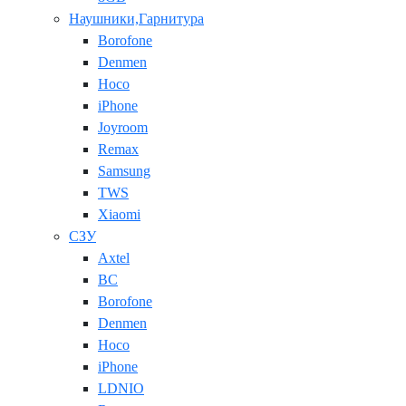
Наушники,Гарнитура
Borofone
Denmen
Hoco
iPhone
Joyroom
Remax
Samsung
TWS
Xiaomi
СЗУ
Axtel
BC
Borofone
Denmen
Hoco
iPhone
LDNIO