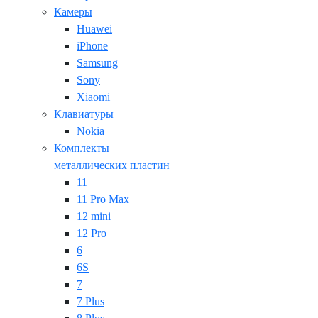
Камеры
Huawei
iPhone
Samsung
Sony
Xiaomi
Клавиатуры
Nokia
Комплекты
металлических пластин
11
11 Pro Max
12 mini
12 Pro
6
6S
7
7 Plus