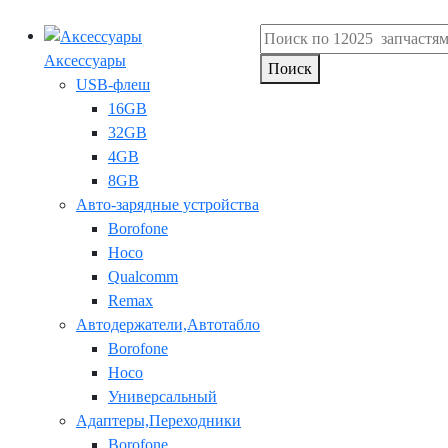
Аксессуары
Поиск
USB-флеш
16GB
32GB
4GB
8GB
Авто-зарядные устройства
Borofone
Hoco
Qualcomm
Remax
Автодержатели,Автотабло
Borofone
Hoco
Универсальный
Адаптеры,Переходники
Borofone