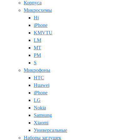
Корпуса
Микросхемы
Hi
iPhone
KMVTU
LM
MT
PM
S
Микрофоны
HTC
Huawei
iPhone
LG
Nokia
Samsung
Xiaomi
Универсальные
Наборы заглушек