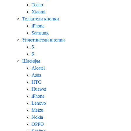
Tecno
Xiaomi
Толкатели кнопки
iPhone
Samsung
Уплотнители кнопки
5
6
Шлейфы
Alcatel
Asus
HTC
Huawei
iPhone
Lenovo
Meizu
Nokia
OPPO