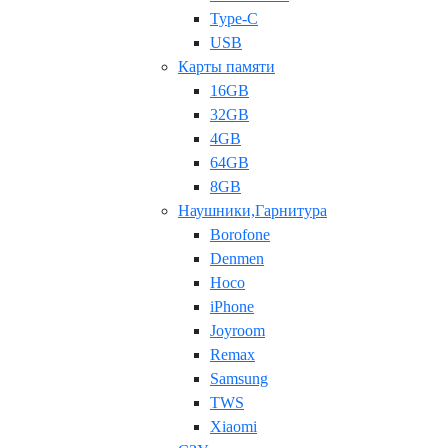
Type-C
USB
Карты памяти
16GB
32GB
4GB
64GB
8GB
Наушники,Гарнитура
Borofone
Denmen
Hoco
iPhone
Joyroom
Remax
Samsung
TWS
Xiaomi