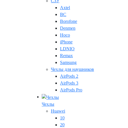
СЗУ
Axtel
BC
Borofone
Denmen
Hoco
iPhone
LDNIO
Remax
Samsung
Чехлы для наушников
AirPods 2
AirPods 3
AirPods Pro
Чехлы
Huawei
10
20