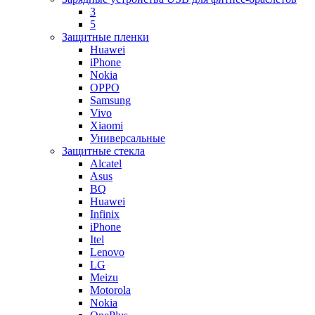
3
5
Защитные пленки
Huawei
iPhone
Nokia
OPPO
Samsung
Vivo
Xiaomi
Универсальные
Защитные стекла
Alcatel
Asus
BQ
Huawei
Infinix
iPhone
Itel
Lenovo
LG
Meizu
Motorola
Nokia