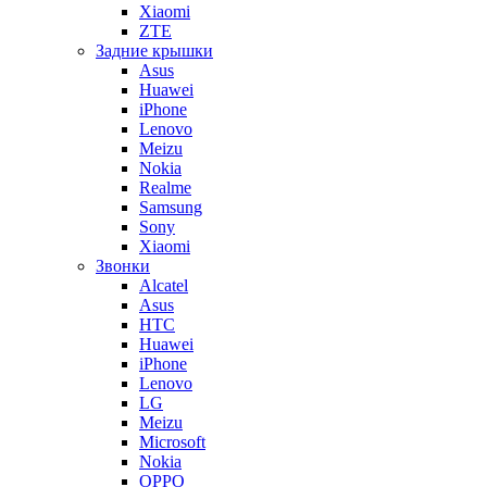
Xiaomi
ZTE
Задние крышки
Asus
Huawei
iPhone
Lenovo
Meizu
Nokia
Realme
Samsung
Sony
Xiaomi
Звонки
Alcatel
Asus
HTC
Huawei
iPhone
Lenovo
LG
Meizu
Microsoft
Nokia
OPPO