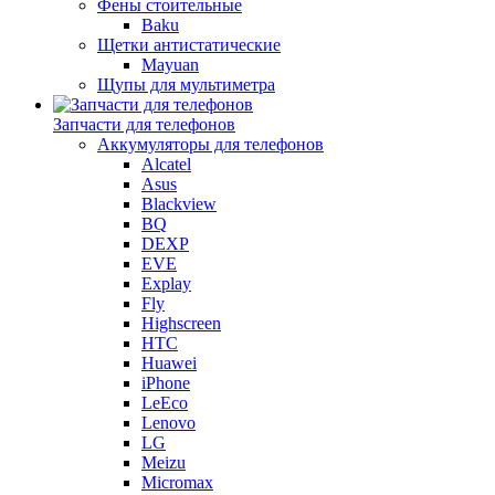
Фены стоительные
Baku
Щетки антистатические
Mayuan
Щупы для мультиметра
Запчасти для телефонов
Аккумуляторы для телефонов
Alcatel
Asus
Blackview
BQ
DEXP
EVE
Explay
Fly
Highscreen
HTC
Huawei
iPhone
LeEco
Lenovo
LG
Meizu
Micromax