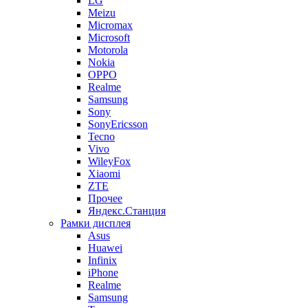
LG
Meizu
Micromax
Microsoft
Motorola
Nokia
OPPO
Realme
Samsung
Sony
SonyEricsson
Tecno
Vivo
WileyFox
Xiaomi
ZTE
Прочее
Яндекс.Станция
Рамки дисплея
Asus
Huawei
Infinix
iPhone
Realme
Samsung