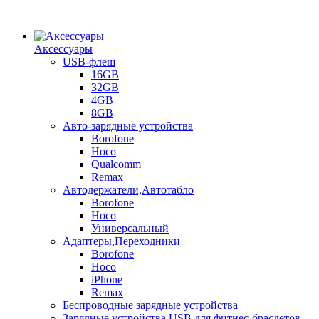
Аксессуары
USB-флеш
16GB
32GB
4GB
8GB
Авто-зарядные устройства
Borofone
Hoco
Qualcomm
Remax
Автодержатели,Автотабло
Borofone
Hoco
Универсальный
Адаптеры,Переходники
Borofone
Hoco
iPhone
Remax
Беспроводные зарядные устройства
Зарядные устройства USB для фитнес-браслетов