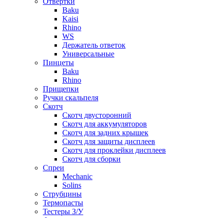
Отвертки
Baku
Kaisi
Rhino
WS
Держатель ответок
Универсальные
Пинцеты
Baku
Rhino
Прищепки
Ручки скальпеля
Скотч
Скотч двусторонний
Скотч для аккумуляторов
Скотч для задних крышек
Скотч для защиты дисплеев
Скотч для проклейки дисплеев
Скотч для сборки
Спреи
Mechanic
Solins
Струбцины
Термопасты
Тестеры З/У