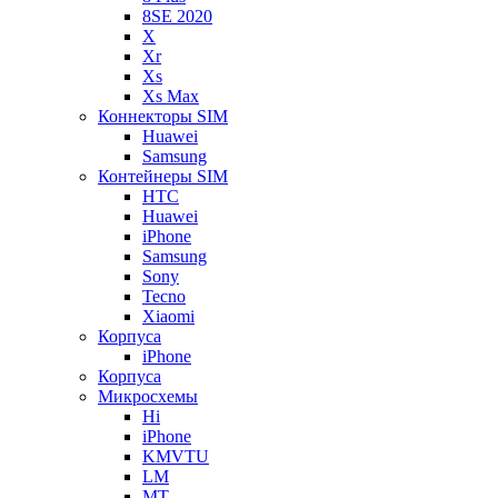
8SE 2020
X
Xr
Xs
Xs Max
Коннекторы SIM
Huawei
Samsung
Контейнеры SIM
HTC
Huawei
iPhone
Samsung
Sony
Tecno
Xiaomi
Корпуса
iPhone
Корпуса
Микросхемы
Hi
iPhone
KMVTU
LM
MT