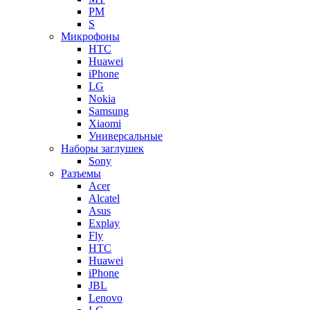
PM
S
Микрофоны
HTC
Huawei
iPhone
LG
Nokia
Samsung
Xiaomi
Универсальные
Наборы заглушек
Sony
Разъемы
Acer
Alcatel
Asus
Explay
Fly
HTC
Huawei
iPhone
JBL
Lenovo