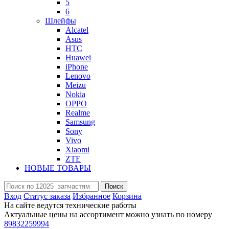
5
6
Шлейфы
Alcatel
Asus
HTC
Huawei
iPhone
Lenovo
Meizu
Nokia
OPPO
Realme
Samsung
Sony
Vivo
Xiaomi
ZTE
НОВЫЕ ТОВАРЫ
Поиск
Вход
Статус заказа
Избранное
Корзина
На сайте ведутся технические работы
Актуальные цены на ассортимент можно узнать по номеру
89832259994