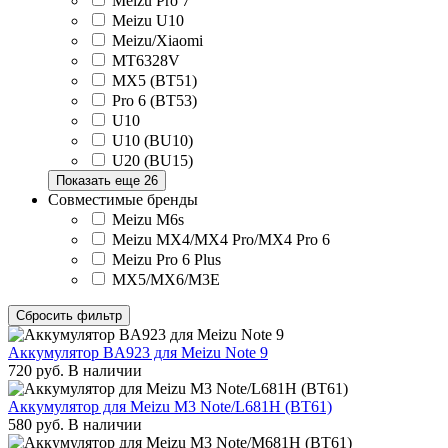
Meizu Pro 7
Meizu U10
Meizu/Xiaomi
MT6328V
MX5 (BT51)
Pro 6 (BT53)
U10
U10 (BU10)
U20 (BU15)
Показать еще 26
Совместимые бренды
Meizu M6s
Meizu MX4/MX4 Pro/MX4 Pro 6
Meizu Pro 6 Plus
MX5/MX6/M3E
Сбросить фильтр
Аккумулятор BA923 для Meizu Note 9
720
руб.
В наличии
Аккумулятор для Meizu M3 Note/L681H (BT61)
580
руб.
В наличии