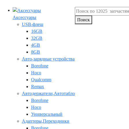
Аксессуары
Поиск
USB-флеш
16GB
32GB
4GB
8GB
Авто-зарядные устройства
Borofone
Hoco
Qualcomm
Remax
Автодержатели,Автотабло
Borofone
Hoco
Универсальный
Адаптеры,Переходники
Borofone