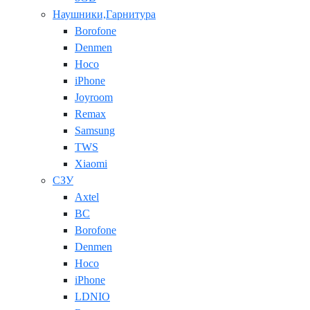
Наушники,Гарнитура
Borofone
Denmen
Hoco
iPhone
Joyroom
Remax
Samsung
TWS
Xiaomi
СЗУ
Axtel
BC
Borofone
Denmen
Hoco
iPhone
LDNIO