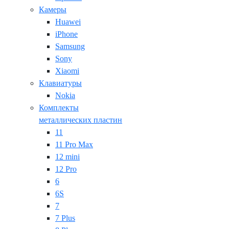
Камеры
Huawei
iPhone
Samsung
Sony
Xiaomi
Клавиатуры
Nokia
Комплекты
металлических пластин
11
11 Pro Max
12 mini
12 Pro
6
6S
7
7 Plus