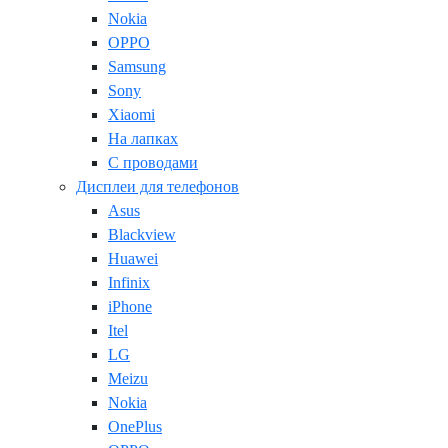
Nokia
OPPO
Samsung
Sony
Xiaomi
На лапках
С проводами
Дисплеи для телефонов
Asus
Blackview
Huawei
Infinix
iPhone
Itel
LG
Meizu
Nokia
OnePlus