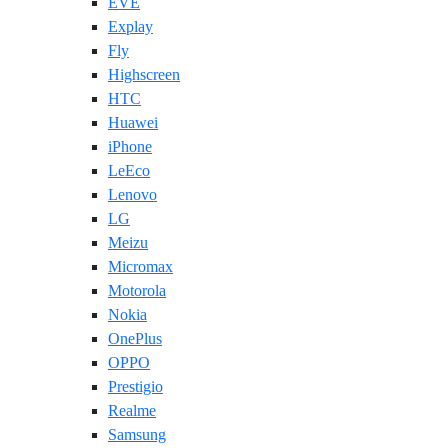
EVE
Explay
Fly
Highscreen
HTC
Huawei
iPhone
LeEco
Lenovo
LG
Meizu
Micromax
Motorola
Nokia
OnePlus
OPPO
Prestigio
Realme
Samsung