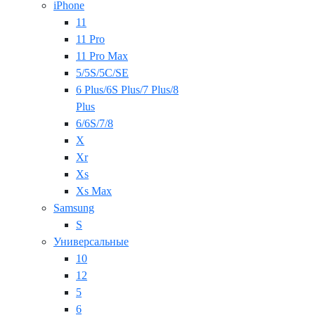
iPhone
11
11 Pro
11 Pro Max
5/5S/5C/SE
6 Plus/6S Plus/7 Plus/8
Plus
6/6S/7/8
X
Xr
Xs
Xs Max
Samsung
S
Универсальные
10
12
5
6