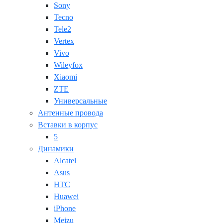
Sony
Tecno
Tele2
Vertex
Vivo
Wileyfox
Xiaomi
ZTE
Универсальные
Антенные провода
Вставки в корпус
5
Динамики
Alcatel
Asus
HTC
Huawei
iPhone
Meizu