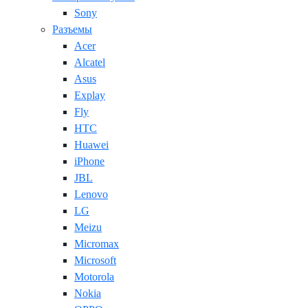
Sony
Разъемы
Acer
Alcatel
Asus
Explay
Fly
HTC
Huawei
iPhone
JBL
Lenovo
LG
Meizu
Micromax
Microsoft
Motorola
Nokia