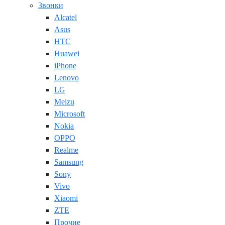
Звонки
Alcatel
Asus
HTC
Huawei
iPhone
Lenovo
LG
Meizu
Microsoft
Nokia
OPPO
Realme
Samsung
Sony
Vivo
Xiaomi
ZTE
Прочие