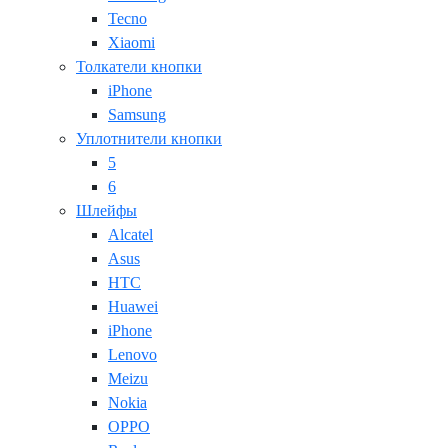
Tecno
Xiaomi
Толкатели кнопки
iPhone
Samsung
Уплотнители кнопки
5
6
Шлейфы
Alcatel
Asus
HTC
Huawei
iPhone
Lenovo
Meizu
Nokia
OPPO