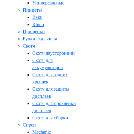
Универсальные
Пинцеты
Baku
Rhino
Прищепки
Ручки скальпеля
Скотч
Скотч двусторонний
Скотч для
аккумуляторов
Скотч для задних
крышек
Скотч для защиты
дисплеев
Скотч для проклейки
дисплеев
Скотч для сборки
Спреи
Mechanic