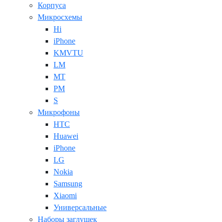
Корпуса
Микросхемы
Hi
iPhone
KMVTU
LM
MT
PM
S
Микрофоны
HTC
Huawei
iPhone
LG
Nokia
Samsung
Xiaomi
Универсальные
Наборы заглушек