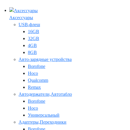
Аксессуары
USB-флеш
16GB
32GB
4GB
8GB
Авто-зарядные устройства
Borofone
Hoco
Qualcomm
Remax
Автодержатели,Автотабло
Borofone
Hoco
Универсальный
Адаптеры,Переходники
Borofone