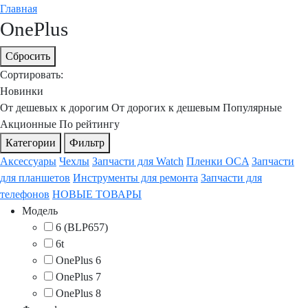
Главная
OnePlus
Сбросить
Сортировать:
Новинки
От дешевых к дорогим
От дорогих к дешевым
Популярные
Акционные
По рейтингу
Категории
Фильтр
Аксессуары
Чехлы
Запчасти для Watch
Пленки OCA
Запчасти
для планшетов
Инструменты для ремонта
Запчасти для
телефонов
НОВЫЕ ТОВАРЫ
Модель
6 (BLP657)
6t
OnePlus 6
OnePlus 7
OnePlus 8