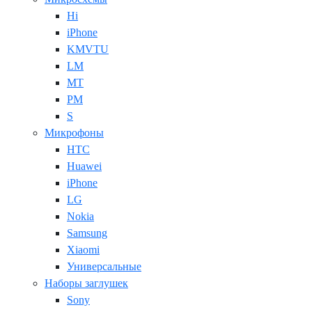
Hi
iPhone
KMVTU
LM
MT
PM
S
Микрофоны
HTC
Huawei
iPhone
LG
Nokia
Samsung
Xiaomi
Универсальные
Наборы заглушек
Sony