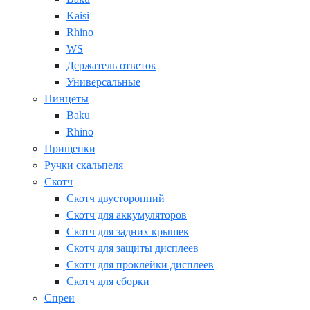
Kaisi
Rhino
WS
Держатель ответок
Универсальные
Пинцеты
Baku
Rhino
Прищепки
Ручки скальпеля
Скотч
Скотч двусторонний
Скотч для аккумуляторов
Скотч для задних крышек
Скотч для защиты дисплеев
Скотч для проклейки дисплеев
Скотч для сборки
Спреи