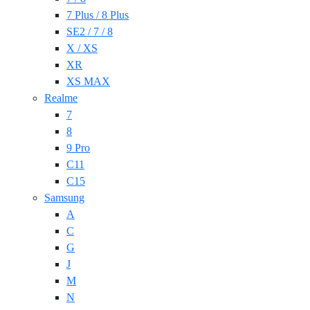
7 Plus / 8 Plus
SE2 / 7 / 8
X / XS
XR
XS MAX
Realme
7
8
9 Pro
C11
C15
Samsung
A
C
G
J
M
N