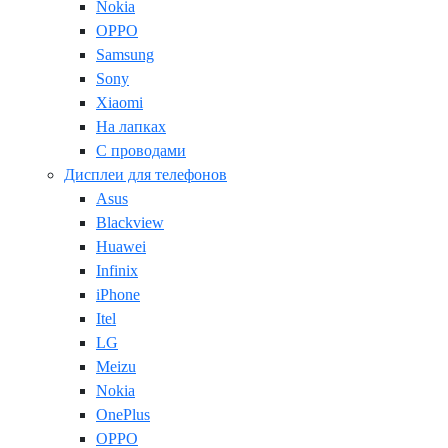
Nokia
OPPO
Samsung
Sony
Xiaomi
На лапках
С проводами
Дисплеи для телефонов
Asus
Blackview
Huawei
Infinix
iPhone
Itel
LG
Meizu
Nokia
OnePlus
OPPO