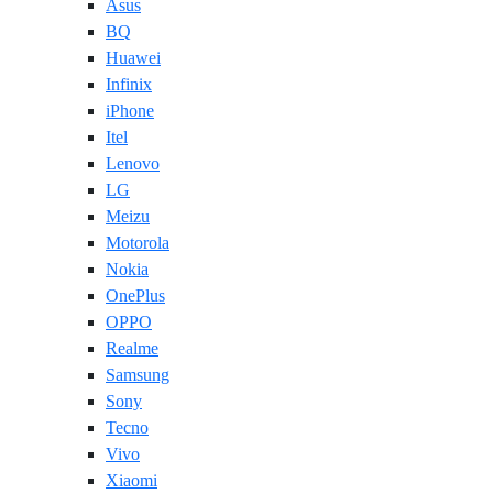
Asus
BQ
Huawei
Infinix
iPhone
Itel
Lenovo
LG
Meizu
Motorola
Nokia
OnePlus
OPPO
Realme
Samsung
Sony
Tecno
Vivo
Xiaomi