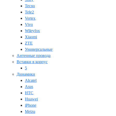
Tecno
Tele2
Vertex
Vivo
Wileyfox
Xiaomi
ZTE
Универсальные
Антенные провода
Вставки в корпус
5
Динамики
Alcatel
Asus
HTC
Huawei
iPhone
Meizu