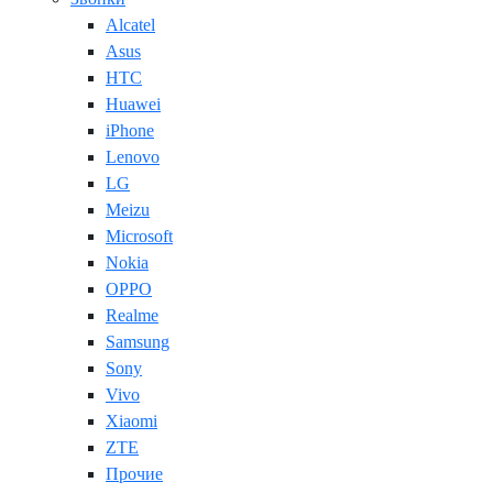
Alcatel
Asus
HTC
Huawei
iPhone
Lenovo
LG
Meizu
Microsoft
Nokia
OPPO
Realme
Samsung
Sony
Vivo
Xiaomi
ZTE
Прочие