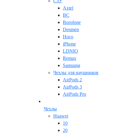
СЗУ
Axtel
BC
Borofone
Denmen
Hoco
iPhone
LDNIO
Remax
Samsung
Чехлы для наушников
AirPods 2
AirPods 3
AirPods Pro
Чехлы
Huawei
10
20