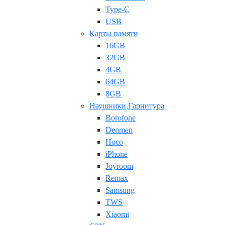
Type-C
USB
Карты памяти
16GB
32GB
4GB
64GB
8GB
Наушники,Гарнитура
Borofone
Denmen
Hoco
iPhone
Joyroom
Remax
Samsung
TWS
Xiaomi