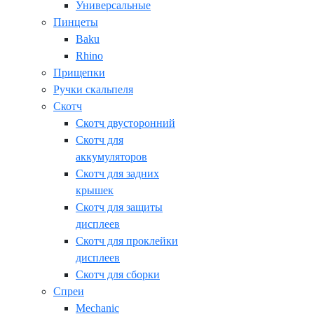
Универсальные
Пинцеты
Baku
Rhino
Прищепки
Ручки скальпеля
Скотч
Скотч двусторонний
Скотч для
аккумуляторов
Скотч для задних
крышек
Скотч для защиты
дисплеев
Скотч для проклейки
дисплеев
Скотч для сборки
Спреи
Mechanic