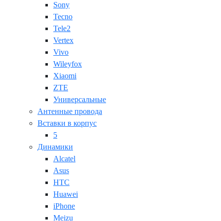
Sony
Tecno
Tele2
Vertex
Vivo
Wileyfox
Xiaomi
ZTE
Универсальные
Антенные провода
Вставки в корпус
5
Динамики
Alcatel
Asus
HTC
Huawei
iPhone
Meizu