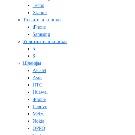
Tecno
Xiaomi
Толкатели кнопки
iPhone
Samsung
Уплотнители кнопки
5
6
Шлейфы
Alcatel
Asus
HTC
Huawei
iPhone
Lenovo
Meizu
Nokia
OPPO