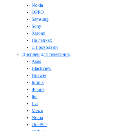
Nokia
OPPO
Samsung
Sony
Xiaomi
На лапках
С проводами
Дисплеи для телефонов
Asus
Blackview
Huawei
Infinix
iPhone
Itel
LG
Meizu
Nokia
OnePlus