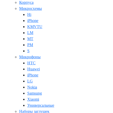
Корпуса
Микросхемы
Hi
iPhone
KMVTU
LM
MT
PM
S
Микрофоны
HTC
Huawei
iPhone
LG
Nokia
Samsung
Xiaomi
Универсальные
Наборы заглушек