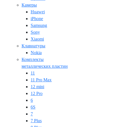
Камеры
Huawei
iPhone
Samsung
Sony
Xiaomi
Клавиатуры
Nokia
Комплекты
металлических пластин
11
11 Pro Max
12 mini
12 Pro
6
6S
7
7 Plus