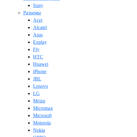
Sony
Разъемы
Acer
Alcatel
Asus
Explay
Fly
HTC
Huawei
iPhone
JBL
Lenovo
LG
Meizu
Micromax
Microsoft
Motorola
Nokia