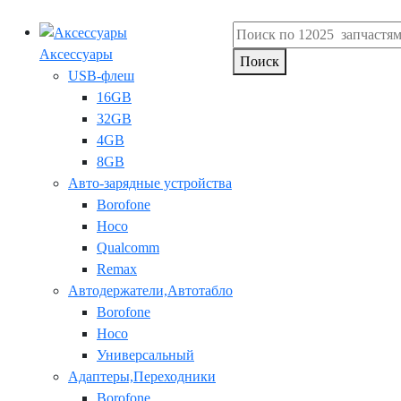
Аксессуары
Поиск
USB-флеш
16GB
32GB
4GB
8GB
Авто-зарядные устройства
Borofone
Hoco
Qualcomm
Remax
Автодержатели,Автотабло
Borofone
Hoco
Универсальный
Адаптеры,Переходники
Borofone