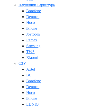
Наушники,Гарнитура
Borofone
Denmen
Hoco
iPhone
Joyroom
Remax
Samsung
TWS
Xiaomi
СЗУ
Axtel
BC
Borofone
Denmen
Hoco
iPhone
LDNIO