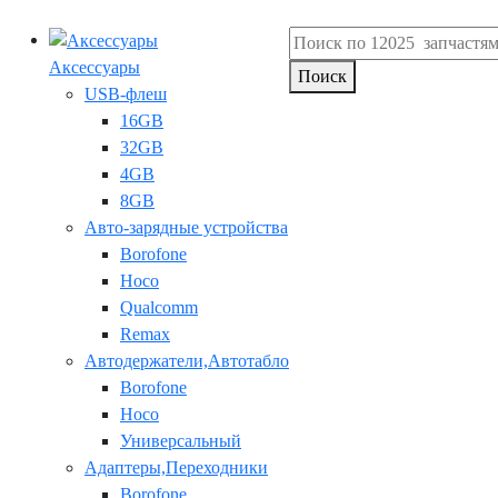
Аксессуары
Поиск
USB-флеш
16GB
32GB
4GB
8GB
Авто-зарядные устройства
Borofone
Hoco
Qualcomm
Remax
Автодержатели,Автотабло
Borofone
Hoco
Универсальный
Адаптеры,Переходники
Borofone