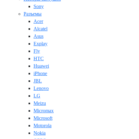
Sony
Разъемы
Acer
Alcatel
Asus
Explay
Fly
HTC
Huawei
iPhone
JBL
Lenovo
LG
Meizu
Micromax
Microsoft
Motorola
Nokia