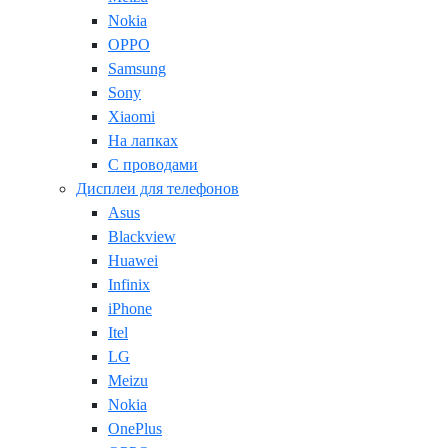
Nokia
OPPO
Samsung
Sony
Xiaomi
На лапках
С проводами
Дисплеи для телефонов
Asus
Blackview
Huawei
Infinix
iPhone
Itel
LG
Meizu
Nokia
OnePlus