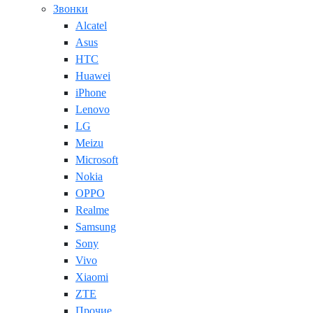
Звонки
Alcatel
Asus
HTC
Huawei
iPhone
Lenovo
LG
Meizu
Microsoft
Nokia
OPPO
Realme
Samsung
Sony
Vivo
Xiaomi
ZTE
Прочие