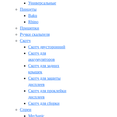
Универсальные
Пинцеты
Baku
Rhino
Прищепки
Ручки скальпеля
Скотч
Скотч двусторонний
Скотч для
аккумуляторов
Скотч для задних
крышек
Скотч для защиты
дисплеев
Скотч для проклейки
дисплеев
Скотч для сборки
Спреи
Mechanic