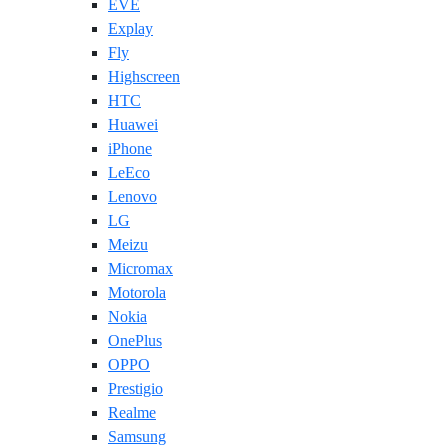
EVE
Explay
Fly
Highscreen
HTC
Huawei
iPhone
LeEco
Lenovo
LG
Meizu
Micromax
Motorola
Nokia
OnePlus
OPPO
Prestigio
Realme
Samsung