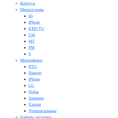
Корпуса
Микросхемы
Hi
iPhone
KMVTU
LM
MT
PM
S
Микрофоны
HTC
Huawei
iPhone
LG
Nokia
Samsung
Xiaomi
Универсальные
Наборы заглушек