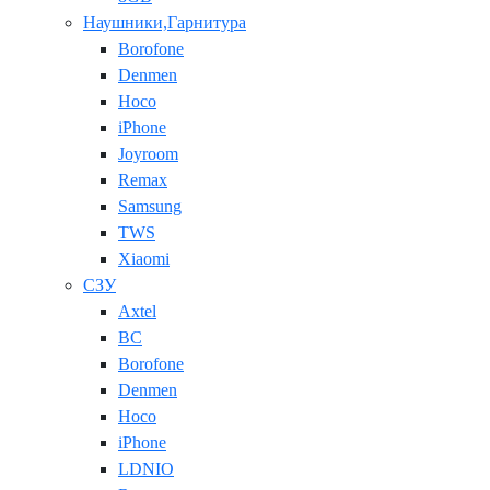
Наушники,Гарнитура
Borofone
Denmen
Hoco
iPhone
Joyroom
Remax
Samsung
TWS
Xiaomi
СЗУ
Axtel
BC
Borofone
Denmen
Hoco
iPhone
LDNIO