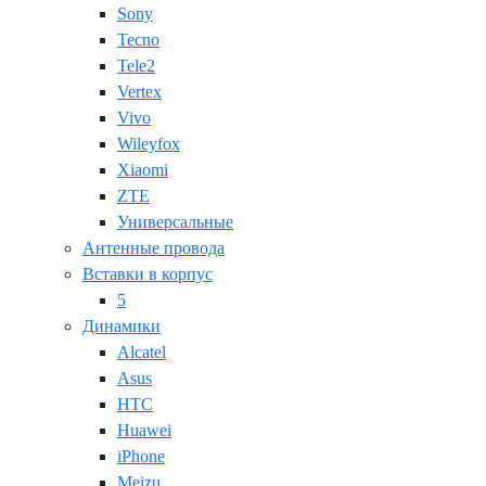
Sony
Tecno
Tele2
Vertex
Vivo
Wileyfox
Xiaomi
ZTE
Универсальные
Антенные провода
Вставки в корпус
5
Динамики
Alcatel
Asus
HTC
Huawei
iPhone
Meizu