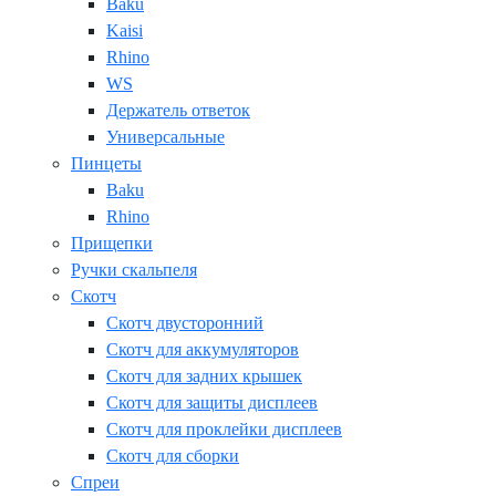
Baku
Kaisi
Rhino
WS
Держатель ответок
Универсальные
Пинцеты
Baku
Rhino
Прищепки
Ручки скальпеля
Скотч
Скотч двусторонний
Скотч для аккумуляторов
Скотч для задних крышек
Скотч для защиты дисплеев
Скотч для проклейки дисплеев
Скотч для сборки
Спреи