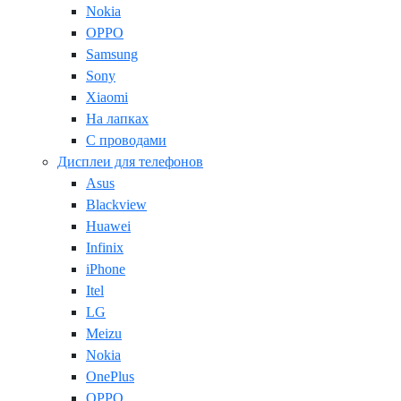
Nokia
OPPO
Samsung
Sony
Xiaomi
На лапках
С проводами
Дисплеи для телефонов
Asus
Blackview
Huawei
Infinix
iPhone
Itel
LG
Meizu
Nokia
OnePlus
OPPO