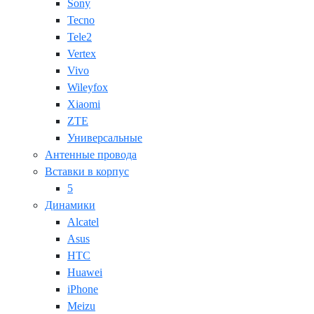
Sony
Tecno
Tele2
Vertex
Vivo
Wileyfox
Xiaomi
ZTE
Универсальные
Антенные провода
Вставки в корпус
5
Динамики
Alcatel
Asus
HTC
Huawei
iPhone
Meizu