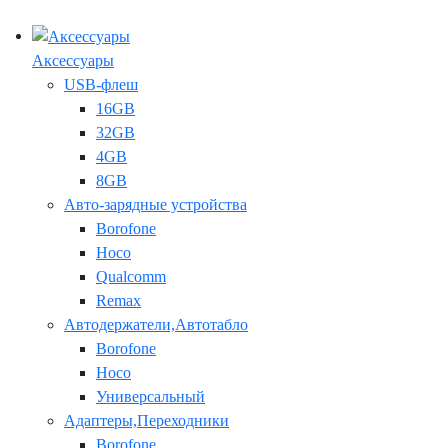
Аксессуары
USB-флеш
16GB
32GB
4GB
8GB
Авто-зарядные устройства
Borofone
Hoco
Qualcomm
Remax
Автодержатели,Автотабло
Borofone
Hoco
Универсальный
Адаптеры,Переходники
Borofone