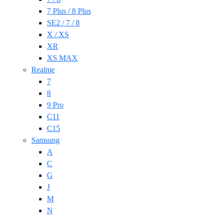
7 Plus / 8 Plus
SE2 / 7 / 8
X / XS
XR
XS MAX
Realme
7
8
9 Pro
C11
C15
Samsung
A
C
G
J
M
N