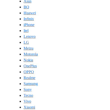
Asus
BQ
Huawei
Infinix
iPhone
Itel
Lenovo
LG
Meizu
Motorola
Nokia
OnePlus
OPPO
Realme
Samsung
Sony
Tecno
Vivo
Xiaomi