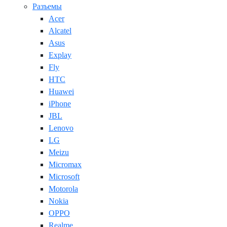
Разъемы
Acer
Alcatel
Asus
Explay
Fly
HTC
Huawei
iPhone
JBL
Lenovo
LG
Meizu
Micromax
Microsoft
Motorola
Nokia
OPPO
Realme