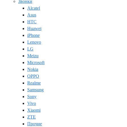
Звонки
Alcatel
Asus
HTC
Huawei
iPhone
Lenovo
LG
Meizu
Microsoft
Nokia
OPPO
Realme
Samsung
Sony
Vivo
Xiaomi
ZTE
Прочие