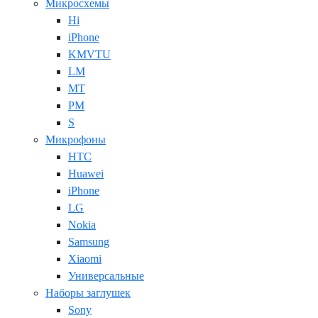
Микросхемы
Hi
iPhone
KMVTU
LM
MT
PM
S
Микрофоны
HTC
Huawei
iPhone
LG
Nokia
Samsung
Xiaomi
Универсальные
Наборы заглушек
Sony