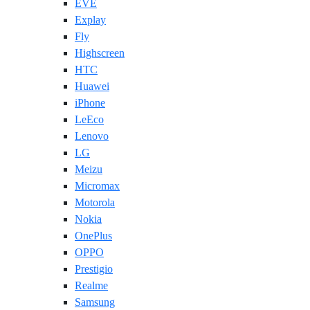
EVE
Explay
Fly
Highscreen
HTC
Huawei
iPhone
LeEco
Lenovo
LG
Meizu
Micromax
Motorola
Nokia
OnePlus
OPPO
Prestigio
Realme
Samsung