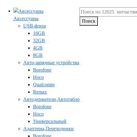
Аксессуары
Поиск
USB-флеш
16GB
32GB
4GB
8GB
Авто-зарядные устройства
Borofone
Hoco
Qualcomm
Remax
Автодержатели,Автотабло
Borofone
Hoco
Универсальный
Адаптеры,Переходники
Borofone