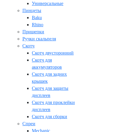
Универсальные
Пинцеты
Baku
Rhino
Прищепки
Ручки скальпеля
Скотч
Скотч двусторонний
Скотч для
аккумуляторов
Скотч для задних
крышек
Скотч для защиты
дисплеев
Скотч для проклейки
дисплеев
Скотч для сборки
Спреи
Mechanic