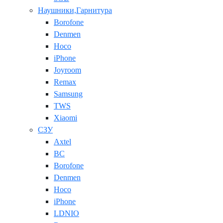
Наушники,Гарнитура
Borofone
Denmen
Hoco
iPhone
Joyroom
Remax
Samsung
TWS
Xiaomi
СЗУ
Axtel
BC
Borofone
Denmen
Hoco
iPhone
LDNIO