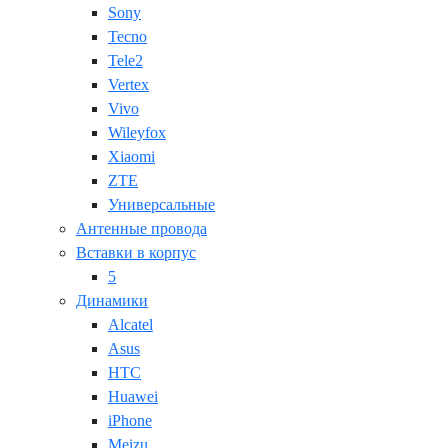
Sony
Tecno
Tele2
Vertex
Vivo
Wileyfox
Xiaomi
ZTE
Универсальные
Антенные провода
Вставки в корпус
5
Динамики
Alcatel
Asus
HTC
Huawei
iPhone
Meizu