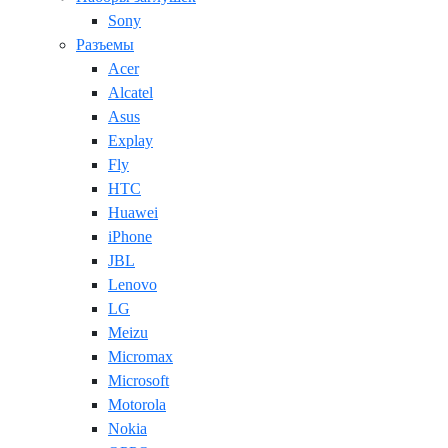
Sony
Разъемы
Acer
Alcatel
Asus
Explay
Fly
HTC
Huawei
iPhone
JBL
Lenovo
LG
Meizu
Micromax
Microsoft
Motorola
Nokia