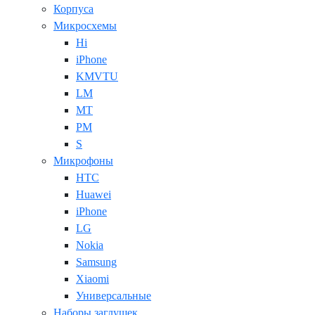
Корпуса
Микросхемы
Hi
iPhone
KMVTU
LM
MT
PM
S
Микрофоны
HTC
Huawei
iPhone
LG
Nokia
Samsung
Xiaomi
Универсальные
Наборы заглушек