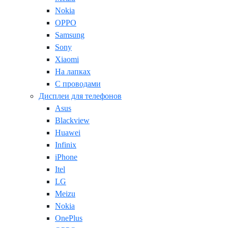
Nokia
OPPO
Samsung
Sony
Xiaomi
На лапках
С проводами
Дисплеи для телефонов
Asus
Blackview
Huawei
Infinix
iPhone
Itel
LG
Meizu
Nokia
OnePlus