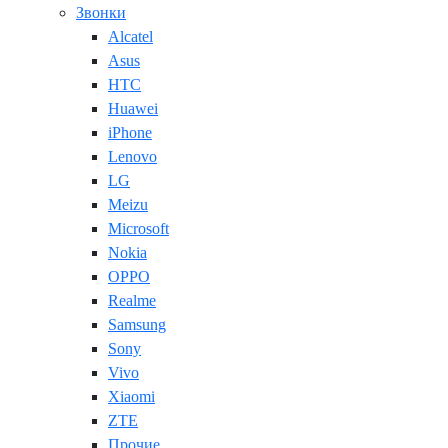
Звонки
Alcatel
Asus
HTC
Huawei
iPhone
Lenovo
LG
Meizu
Microsoft
Nokia
OPPO
Realme
Samsung
Sony
Vivo
Xiaomi
ZTE
Прочие