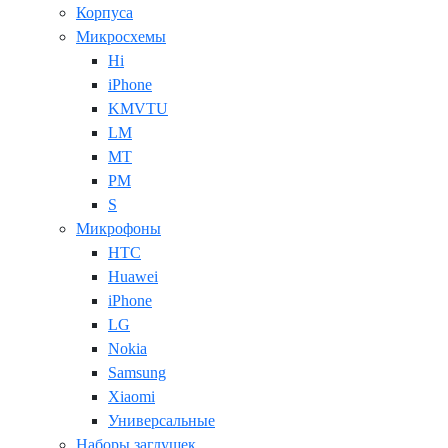
Корпуса
Микросхемы
Hi
iPhone
KMVTU
LM
MT
PM
S
Микрофоны
HTC
Huawei
iPhone
LG
Nokia
Samsung
Xiaomi
Универсальные
Наборы заглушек