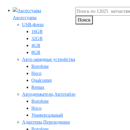
Аксессуары
Поиск
USB-флеш
16GB
32GB
4GB
8GB
Авто-зарядные устройства
Borofone
Hoco
Qualcomm
Remax
Автодержатели,Автотабло
Borofone
Hoco
Универсальный
Адаптеры,Переходники
Borofone