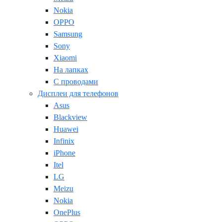
Nokia
OPPO
Samsung
Sony
Xiaomi
На лапках
С проводами
Дисплеи для телефонов
Asus
Blackview
Huawei
Infinix
iPhone
Itel
LG
Meizu
Nokia
OnePlus