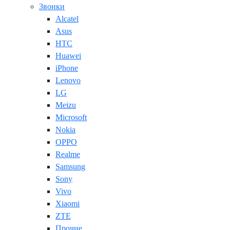
Звонки
Alcatel
Asus
HTC
Huawei
iPhone
Lenovo
LG
Meizu
Microsoft
Nokia
OPPO
Realme
Samsung
Sony
Vivo
Xiaomi
ZTE
Прочие