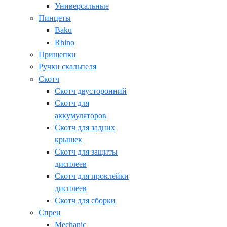
Универсальные
Пинцеты
Baku
Rhino
Прищепки
Ручки скальпеля
Скотч
Скотч двусторонний
Скотч для
аккумуляторов
Скотч для задних
крышек
Скотч для защиты
дисплеев
Скотч для проклейки
дисплеев
Скотч для сборки
Спреи
Mechanic