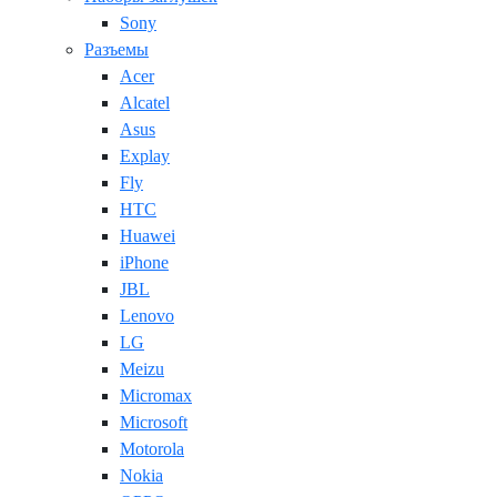
Sony
Разъемы
Acer
Alcatel
Asus
Explay
Fly
HTC
Huawei
iPhone
JBL
Lenovo
LG
Meizu
Micromax
Microsoft
Motorola
Nokia