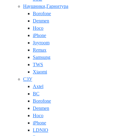
Наушники,Гарнитура
Borofone
Denmen
Hoco
iPhone
Joyroom
Remax
Samsung
TWS
Xiaomi
СЗУ
Axtel
BC
Borofone
Denmen
Hoco
iPhone
LDNIO