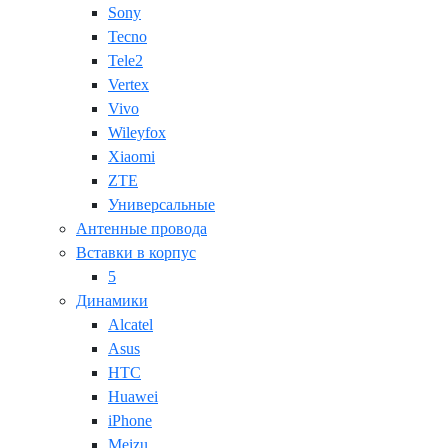
Sony
Tecno
Tele2
Vertex
Vivo
Wileyfox
Xiaomi
ZTE
Универсальные
Антенные провода
Вставки в корпус
5
Динамики
Alcatel
Asus
HTC
Huawei
iPhone
Meizu