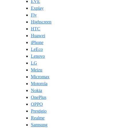
EVE
Explay
Fly
Highscreen
HTC
Huawei
iPhone
LeEco
Lenovo
LG
Meizu
Micromax
Motorola
Nokia
OnePlus
OPPO
Prestigio
Realme
Samsung