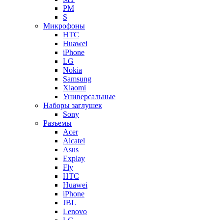
PM
S
Микрофоны
HTC
Huawei
iPhone
LG
Nokia
Samsung
Xiaomi
Универсальные
Наборы заглушек
Sony
Разъемы
Acer
Alcatel
Asus
Explay
Fly
HTC
Huawei
iPhone
JBL
Lenovo