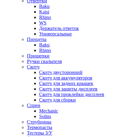
Отвертки
Baku
Kaisi
Rhino
WS
Держатель ответок
Универсальные
Пинцеты
Baku
Rhino
Прищепки
Ручки скальпеля
Скотч
Скотч двусторонний
Скотч для аккумуляторов
Скотч для задних крышек
Скотч для защиты дисплеев
Скотч для проклейки дисплеев
Скотч для сборки
Спреи
Mechanic
Solins
Струбцины
Термопасты
Тестеры З/У