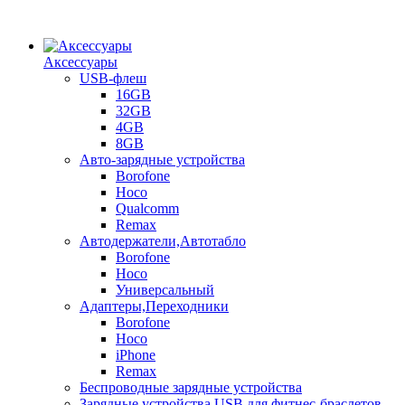
Аксессуары
USB-флеш
16GB
32GB
4GB
8GB
Авто-зарядные устройства
Borofone
Hoco
Qualcomm
Remax
Автодержатели,Автотабло
Borofone
Hoco
Универсальный
Адаптеры,Переходники
Borofone
Hoco
iPhone
Remax
Беспроводные зарядные устройства
Зарядные устройства USB для фитнес-браслетов