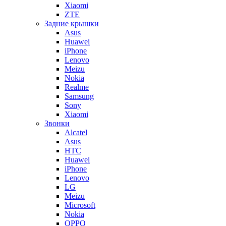
Xiaomi
ZTE
Задние крышки
Asus
Huawei
iPhone
Lenovo
Meizu
Nokia
Realme
Samsung
Sony
Xiaomi
Звонки
Alcatel
Asus
HTC
Huawei
iPhone
Lenovo
LG
Meizu
Microsoft
Nokia
OPPO