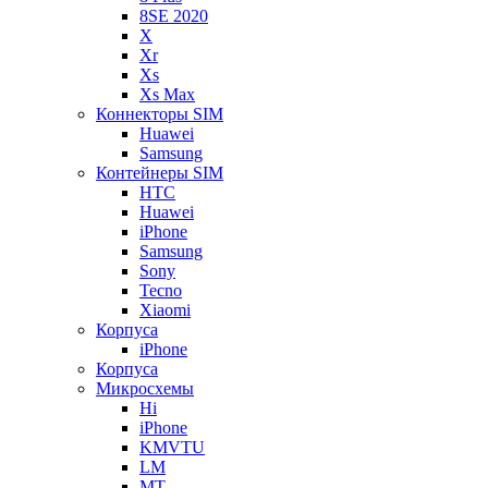
8SE 2020
X
Xr
Xs
Xs Max
Коннекторы SIM
Huawei
Samsung
Контейнеры SIM
HTC
Huawei
iPhone
Samsung
Sony
Tecno
Xiaomi
Корпуса
iPhone
Корпуса
Микросхемы
Hi
iPhone
KMVTU
LM
MT