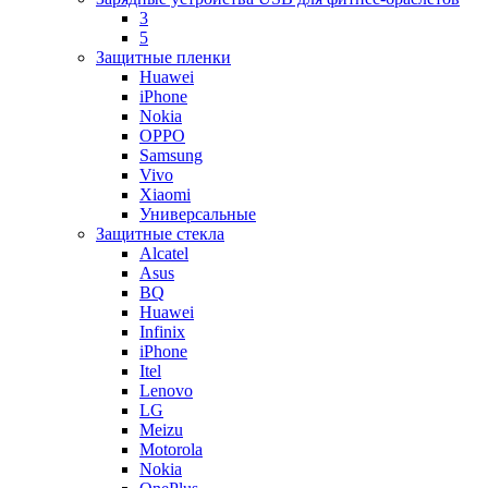
3
5
Защитные пленки
Huawei
iPhone
Nokia
OPPO
Samsung
Vivo
Xiaomi
Универсальные
Защитные стекла
Alcatel
Asus
BQ
Huawei
Infinix
iPhone
Itel
Lenovo
LG
Meizu
Motorola
Nokia