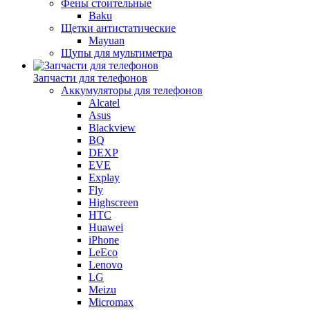
Фены стоительные
Baku
Щетки антистатические
Mayuan
Щупы для мультиметра
Запчасти для телефонов
Аккумуляторы для телефонов
Alcatel
Asus
Blackview
BQ
DEXP
EVE
Explay
Fly
Highscreen
HTC
Huawei
iPhone
LeEco
Lenovo
LG
Meizu
Micromax