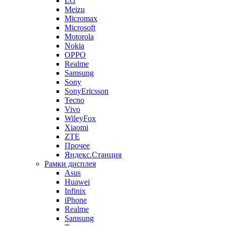
LG
Meizu
Micromax
Microsoft
Motorola
Nokia
OPPO
Realme
Samsung
Sony
SonyEricsson
Tecno
Vivo
WileyFox
Xiaomi
ZTE
Прочее
Яндекс.Станция
Рамки дисплея
Asus
Huawei
Infinix
iPhone
Realme
Samsung