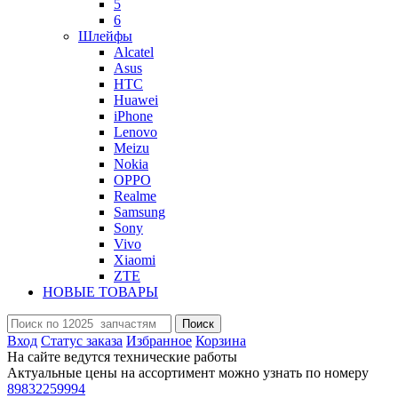
5
6
Шлейфы
Alcatel
Asus
HTC
Huawei
iPhone
Lenovo
Meizu
Nokia
OPPO
Realme
Samsung
Sony
Vivo
Xiaomi
ZTE
НОВЫЕ ТОВАРЫ
Поиск
Вход
Статус заказа
Избранное
Корзина
На сайте ведутся технические работы
Актуальные цены на ассортимент можно узнать по номеру
89832259994