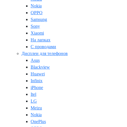
Nokia
OPPO
Samsung
Sony
Xiaomi
На лапках
С проводами
Дисплеи для телефонов
Asus
Blackview
Huawei
Infinix
iPhone
Itel
LG
Meizu
Nokia
OnePlus