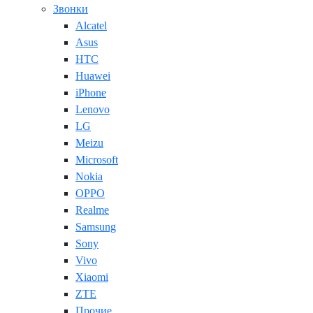
Звонки
Alcatel
Asus
HTC
Huawei
iPhone
Lenovo
LG
Meizu
Microsoft
Nokia
OPPO
Realme
Samsung
Sony
Vivo
Xiaomi
ZTE
Прочие