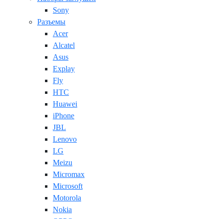
Sony
Разъемы
Acer
Alcatel
Asus
Explay
Fly
HTC
Huawei
iPhone
JBL
Lenovo
LG
Meizu
Micromax
Microsoft
Motorola
Nokia