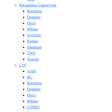
Наушники,Гарнитура
Borofone
Denmen
Hoco
iPhone
Joyroom
Remax
Samsung
TWS
Xiaomi
СЗУ
Axtel
BC
Borofone
Denmen
Hoco
iPhone
LDNIO