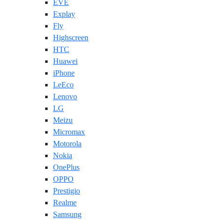
EVE
Explay
Fly
Highscreen
HTC
Huawei
iPhone
LeEco
Lenovo
LG
Meizu
Micromax
Motorola
Nokia
OnePlus
OPPO
Prestigio
Realme
Samsung