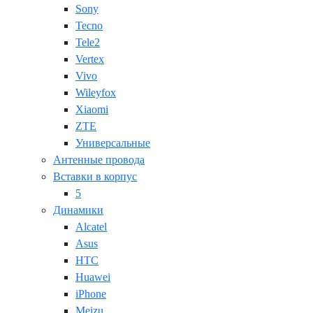
Sony
Tecno
Tele2
Vertex
Vivo
Wileyfox
Xiaomi
ZTE
Универсальные
Антенные провода
Вставки в корпус
5
Динамики
Alcatel
Asus
HTC
Huawei
iPhone
Meizu