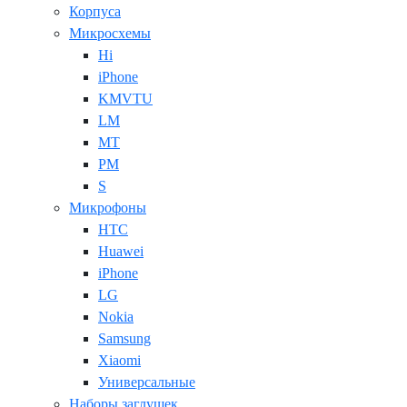
Корпуса
Микросхемы
Hi
iPhone
KMVTU
LM
MT
PM
S
Микрофоны
HTC
Huawei
iPhone
LG
Nokia
Samsung
Xiaomi
Универсальные
Наборы заглушек