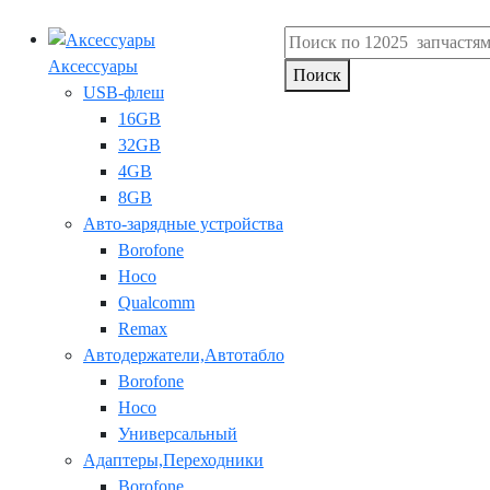
Аксессуары
Поиск
USB-флеш
16GB
32GB
4GB
8GB
Авто-зарядные устройства
Borofone
Hoco
Qualcomm
Remax
Автодержатели,Автотабло
Borofone
Hoco
Универсальный
Адаптеры,Переходники
Borofone