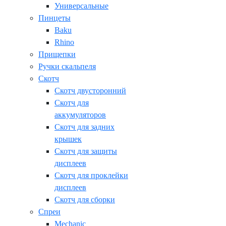
Универсальные
Пинцеты
Baku
Rhino
Прищепки
Ручки скальпеля
Скотч
Скотч двусторонний
Скотч для
аккумуляторов
Скотч для задних
крышек
Скотч для защиты
дисплеев
Скотч для проклейки
дисплеев
Скотч для сборки
Спреи
Mechanic