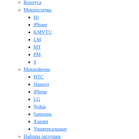
Корпуса
Микросхемы
Hi
iPhone
KMVTU
LM
MT
PM
S
Микрофоны
HTC
Huawei
iPhone
LG
Nokia
Samsung
Xiaomi
Универсальные
Наборы заглушек