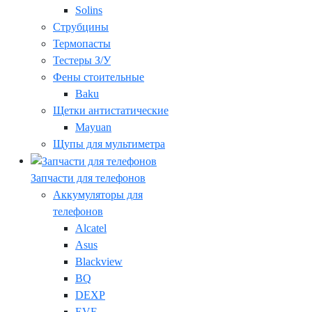
Solins
Струбцины
Термопасты
Тестеры З/У
Фены стоительные
Baku
Щетки антистатические
Mayuan
Щупы для мультиметра
Запчасти для телефонов
Аккумуляторы для
телефонов
Alcatel
Asus
Blackview
BQ
DEXP
EVE