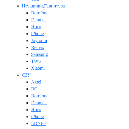
Наушники,Гарнитура
Borofone
Denmen
Hoco
iPhone
Joyroom
Remax
Samsung
TWS
Xiaomi
СЗУ
Axtel
BC
Borofone
Denmen
Hoco
iPhone
LDNIO