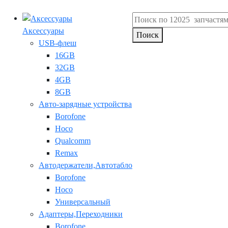
Аксессуары
Поиск
USB-флеш
16GB
32GB
4GB
8GB
Авто-зарядные устройства
Borofone
Hoco
Qualcomm
Remax
Автодержатели,Автотабло
Borofone
Hoco
Универсальный
Адаптеры,Переходники
Borofone