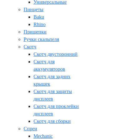
Универсальные
Пинцеты
Baku
Rhino
Прищепки
Ручки скальпеля
Скотч
Скотч двусторонний
Скотч для
аккумуляторов
Скотч для задних
крышек
Скотч для защиты
дисплеев
Скотч для проклейки
дисплеев
Скотч для сборки
Спреи
Mechanic