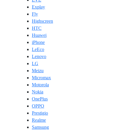
Explay
Fly
Highscreen
HTC
Huawei
iPhone
LeEco
Lenovo
LG
Meizu
Micromax
Motorola
Nokia
OnePlus
OPPO
Prestigio
Realme
Samsung