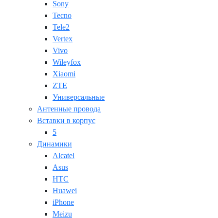
Sony
Tecno
Tele2
Vertex
Vivo
Wileyfox
Xiaomi
ZTE
Универсальные
Антенные провода
Вставки в корпус
5
Динамики
Alcatel
Asus
HTC
Huawei
iPhone
Meizu