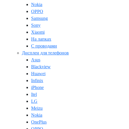
Nokia
OPPO
Samsung
Sony
Xiaomi
На лапках
С проводами
Дисплеи для телефонов
Asus
Blackview
Huawei
Infinix
iPhone
Itel
LG
Meizu
Nokia
OnePlus
OPPO