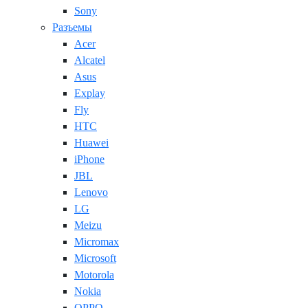
Sony
Разъемы
Acer
Alcatel
Asus
Explay
Fly
HTC
Huawei
iPhone
JBL
Lenovo
LG
Meizu
Micromax
Microsoft
Motorola
Nokia
OPPO