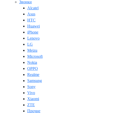
Звонки
Alcatel
Asus
HTC
Huawei
iPhone
Lenovo
LG
Meizu
Microsoft
Nokia
OPPO
Realme
Samsung
Sony
Vivo
Xiaomi
ZTE
Прочие