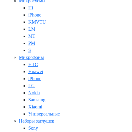
Микросхемы
Hi
iPhone
KMVTU
LM
MT
PM
S
Микрофоны
HTC
Huawei
iPhone
LG
Nokia
Samsung
Xiaomi
Универсальные
Наборы заглушек
Sony