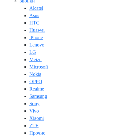
Звонки
Alcatel
Asus
HTC
Huawei
iPhone
Lenovo
LG
Meizu
Microsoft
Nokia
OPPO
Realme
Samsung
Sony
Vivo
Xiaomi
ZTE
Прочие