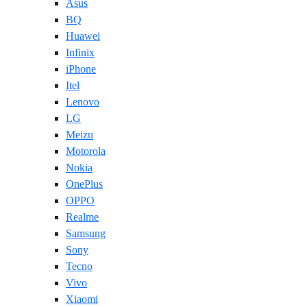
Asus
BQ
Huawei
Infinix
iPhone
Itel
Lenovo
LG
Meizu
Motorola
Nokia
OnePlus
OPPO
Realme
Samsung
Sony
Tecno
Vivo
Xiaomi