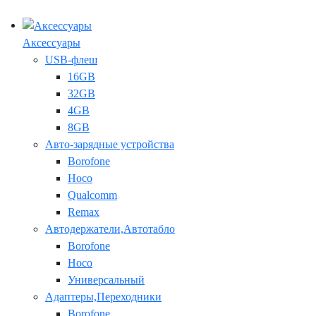
Аксессуары
USB-флеш
16GB
32GB
4GB
8GB
Авто-зарядные устройства
Borofone
Hoco
Qualcomm
Remax
Автодержатели,Автотабло
Borofone
Hoco
Универсальный
Адаптеры,Переходники
Borofone