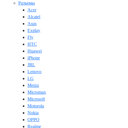
Разъемы
Acer
Alcatel
Asus
Explay
Fly
HTC
Huawei
iPhone
JBL
Lenovo
LG
Meizu
Micromax
Microsoft
Motorola
Nokia
OPPO
Realme