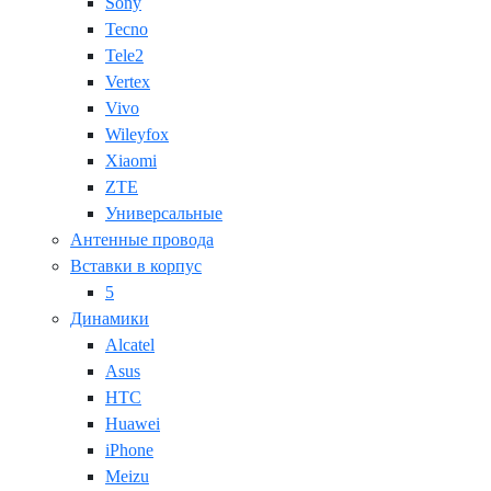
Sony
Tecno
Tele2
Vertex
Vivo
Wileyfox
Xiaomi
ZTE
Универсальные
Антенные провода
Вставки в корпус
5
Динамики
Alcatel
Asus
HTC
Huawei
iPhone
Meizu