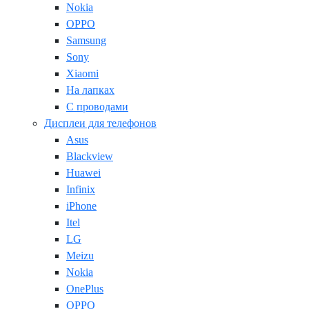
Nokia
OPPO
Samsung
Sony
Xiaomi
На лапках
С проводами
Дисплеи для телефонов
Asus
Blackview
Huawei
Infinix
iPhone
Itel
LG
Meizu
Nokia
OnePlus
OPPO