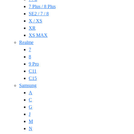
7 Plus / 8 Plus
SE2 / 7 / 8
X / XS
XR
XS MAX
Realme
7
8
9 Pro
C11
C15
Samsung
A
C
G
J
M
N