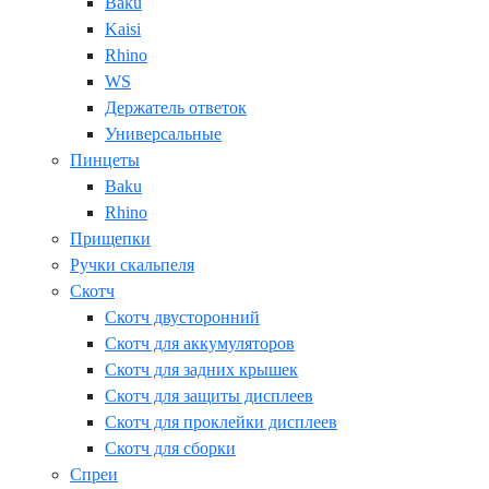
Baku
Kaisi
Rhino
WS
Держатель ответок
Универсальные
Пинцеты
Baku
Rhino
Прищепки
Ручки скальпеля
Скотч
Скотч двусторонний
Скотч для аккумуляторов
Скотч для задних крышек
Скотч для защиты дисплеев
Скотч для проклейки дисплеев
Скотч для сборки
Спреи