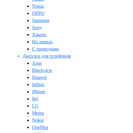
Nokia
OPPO
Samsung
Sony
Xiaomi
На лапках
С проводами
Дисплеи для телефонов
Asus
Blackview
Huawei
Infinix
iPhone
Itel
LG
Meizu
Nokia
OnePlus