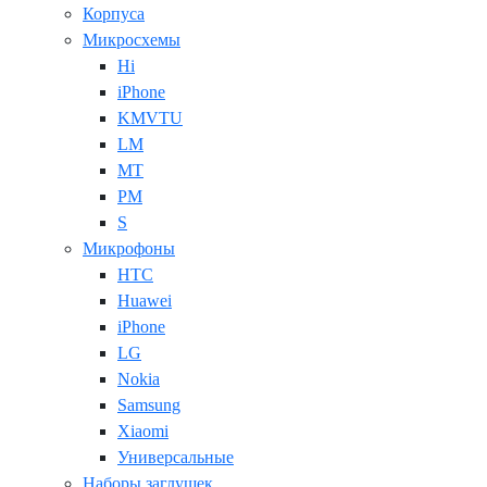
Корпуса
Микросхемы
Hi
iPhone
KMVTU
LM
MT
PM
S
Микрофоны
HTC
Huawei
iPhone
LG
Nokia
Samsung
Xiaomi
Универсальные
Наборы заглушек