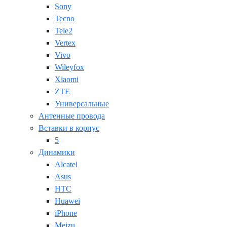
Sony
Tecno
Tele2
Vertex
Vivo
Wileyfox
Xiaomi
ZTE
Универсальные
Антенные провода
Вставки в корпус
5
Динамики
Alcatel
Asus
HTC
Huawei
iPhone
Meizu