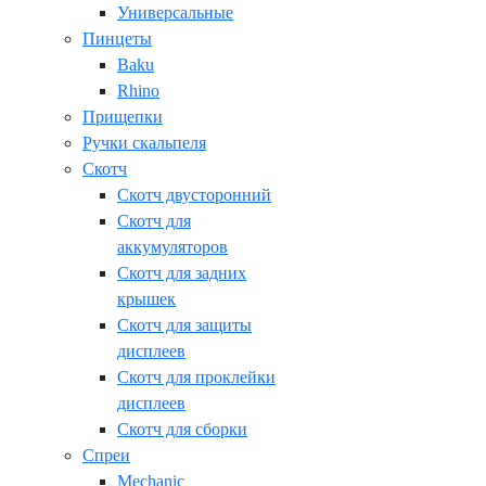
Универсальные
Пинцеты
Baku
Rhino
Прищепки
Ручки скальпеля
Скотч
Скотч двусторонний
Скотч для
аккумуляторов
Скотч для задних
крышек
Скотч для защиты
дисплеев
Скотч для проклейки
дисплеев
Скотч для сборки
Спреи
Mechanic