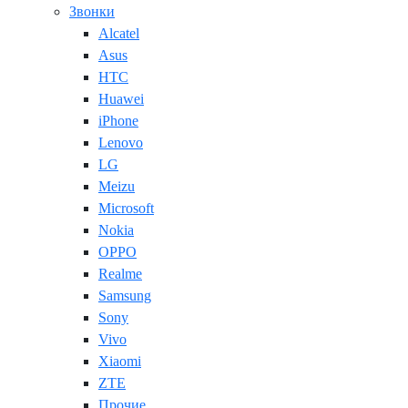
Звонки
Alcatel
Asus
HTC
Huawei
iPhone
Lenovo
LG
Meizu
Microsoft
Nokia
OPPO
Realme
Samsung
Sony
Vivo
Xiaomi
ZTE
Прочие