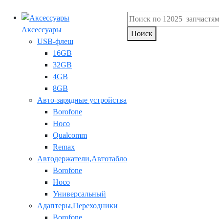
Аксессуары
Поиск
USB-флеш
16GB
32GB
4GB
8GB
Авто-зарядные устройства
Borofone
Hoco
Qualcomm
Remax
Автодержатели,Автотабло
Borofone
Hoco
Универсальный
Адаптеры,Переходники
Borofone