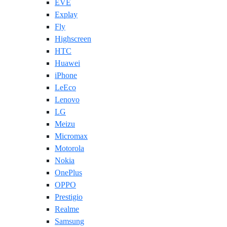
EVE
Explay
Fly
Highscreen
HTC
Huawei
iPhone
LeEco
Lenovo
LG
Meizu
Micromax
Motorola
Nokia
OnePlus
OPPO
Prestigio
Realme
Samsung