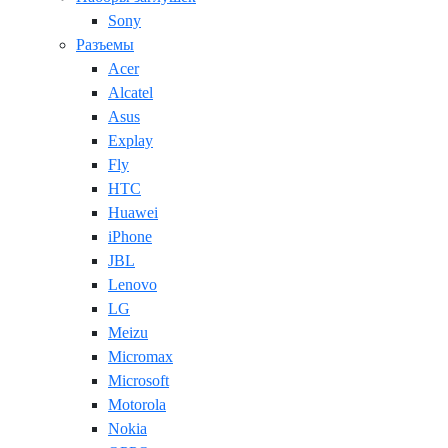
Sony
Разъемы
Acer
Alcatel
Asus
Explay
Fly
HTC
Huawei
iPhone
JBL
Lenovo
LG
Meizu
Micromax
Microsoft
Motorola
Nokia