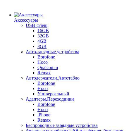
Аксессуары
USB-флеш
16GB
32GB
4GB
8GB
Авто-зарядные устройства
Borofone
Hoco
Qualcomm
Remax
Автодержатели,Автотабло
Borofone
Hoco
Универсальный
Адаптеры,Переходники
Borofone
Hoco
iPhone
Remax
Беспроводные зарядные устройства
Зарядные устройства USB для фитнес-браслетов