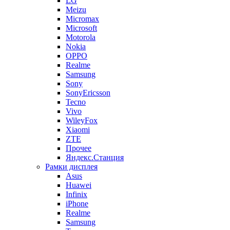
LG
Meizu
Micromax
Microsoft
Motorola
Nokia
OPPO
Realme
Samsung
Sony
SonyEricsson
Tecno
Vivo
WileyFox
Xiaomi
ZTE
Прочее
Яндекс.Станция
Рамки дисплея
Asus
Huawei
Infinix
iPhone
Realme
Samsung