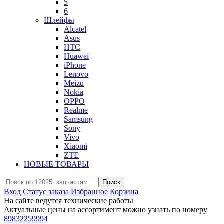
5
6
Шлейфы
Alcatel
Asus
HTC
Huawei
iPhone
Lenovo
Meizu
Nokia
OPPO
Realme
Samsung
Sony
Vivo
Xiaomi
ZTE
НОВЫЕ ТОВАРЫ
Поиск
Вход
Статус заказа
Избранное
Корзина
На сайте ведутся технические работы
Актуальные цены на ассортимент можно узнать по номеру
89832259994