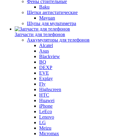
Фены стоительные
Baku
Щетки антистатические
Mayuan
Щупы для мультиметра
Запчасти для телефонов
Аккумуляторы для телефонов
Alcatel
Asus
Blackview
BQ
DEXP
EVE
Explay
Fly
Highscreen
HTC
Huawei
iPhone
LeEco
Lenovo
LG
Meizu
Micromax