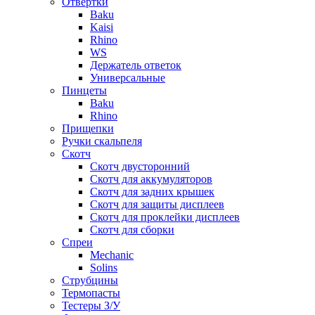
Отвертки
Baku
Kaisi
Rhino
WS
Держатель ответок
Универсальные
Пинцеты
Baku
Rhino
Прищепки
Ручки скальпеля
Скотч
Скотч двусторонний
Скотч для аккумуляторов
Скотч для задних крышек
Скотч для защиты дисплеев
Скотч для проклейки дисплеев
Скотч для сборки
Спреи
Mechanic
Solins
Струбцины
Термопасты
Тестеры З/У