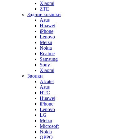
Xiaomi
ZTE
Задние крышки
Asus
Huawei
iPhone
Lenovo
Meizu
Nokia
Realme
Samsung
Sony
Xiaomi
Звонки
Alcatel
Asus
HTC
Huawei
iPhone
Lenovo
LG
Meizu
Microsoft
Nokia
OPPO