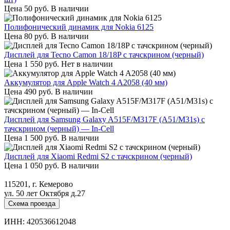
Цена
50
руб.
В наличии
Полифонический динамик для Nokia 6125
Цена
80
руб.
В наличии
Дисплей для Tecno Camon 18/18P с тачскрином (черный)
Цена
1 550
руб.
Нет в наличии
Аккумулятор для Apple Watch 4 A2058 (40 мм)
Цена
490
руб.
В наличии
Дисплей для Samsung Galaxy A515F/M317F (A51/M31s) с
тачскрином (черный) — In-Cell
Цена
1 500
руб.
В наличии
Дисплей для Xiaomi Redmi S2 с тачскрином (черный)
Цена
1 050
руб.
В наличии
115201, г. Кемерово
ул. 50 лет Октября д.27
Схема проезда
ИНН: 420536612048