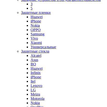
3
5
Защитные пленки
Huawei
iPhone
Nokia
OPPO
Samsung
Vivo
Xiaomi
Универсальные
Защитные стекла
Alcatel
Asus
BQ
Huawei
Infinix
iPhone
Itel
Lenovo
LG
Meizu
Motorola
Nokia