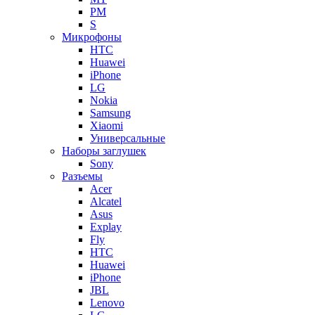
PM
S
Микрофоны
HTC
Huawei
iPhone
LG
Nokia
Samsung
Xiaomi
Универсальные
Наборы заглушек
Sony
Разъемы
Acer
Alcatel
Asus
Explay
Fly
HTC
Huawei
iPhone
JBL
Lenovo