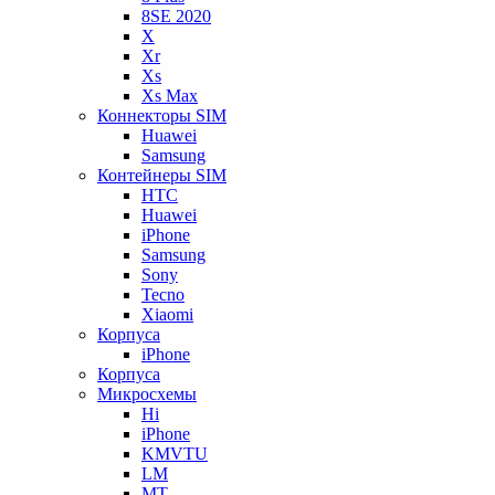
8SE 2020
X
Xr
Xs
Xs Max
Коннекторы SIM
Huawei
Samsung
Контейнеры SIM
HTC
Huawei
iPhone
Samsung
Sony
Tecno
Xiaomi
Корпуса
iPhone
Корпуса
Микросхемы
Hi
iPhone
KMVTU
LM
MT