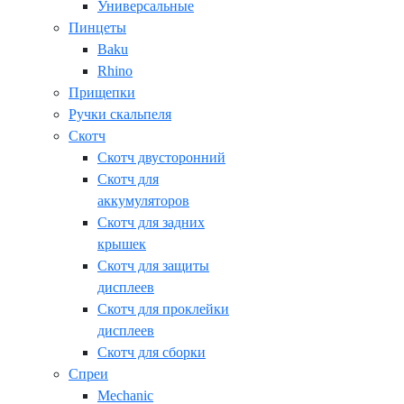
Универсальные
Пинцеты
Baku
Rhino
Прищепки
Ручки скальпеля
Скотч
Скотч двусторонний
Скотч для
аккумуляторов
Скотч для задних
крышек
Скотч для защиты
дисплеев
Скотч для проклейки
дисплеев
Скотч для сборки
Спреи
Mechanic