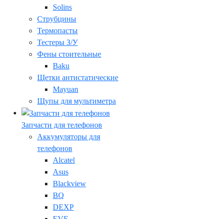
Solins
Струбцины
Термопасты
Тестеры З/У
Фены стоительные
Baku
Щетки антистатические
Mayuan
Щупы для мультиметра
Запчасти для телефонов
Аккумуляторы для
телефонов
Alcatel
Asus
Blackview
BQ
DEXP
EVE