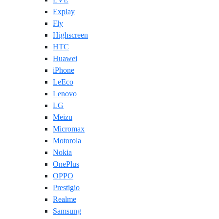
Explay
Fly
Highscreen
HTC
Huawei
iPhone
LeEco
Lenovo
LG
Meizu
Micromax
Motorola
Nokia
OnePlus
OPPO
Prestigio
Realme
Samsung