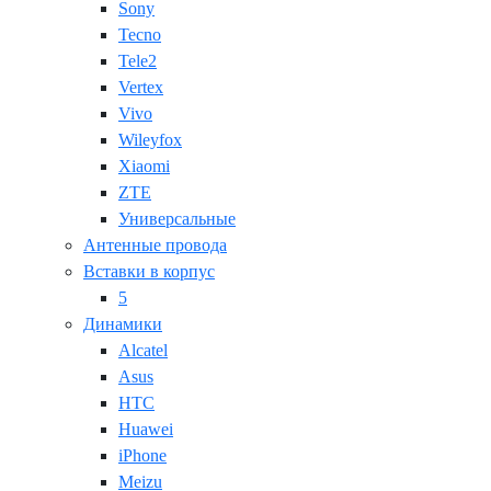
Sony
Tecno
Tele2
Vertex
Vivo
Wileyfox
Xiaomi
ZTE
Универсальные
Антенные провода
Вставки в корпус
5
Динамики
Alcatel
Asus
HTC
Huawei
iPhone
Meizu