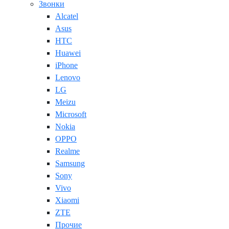
Звонки
Alcatel
Asus
HTC
Huawei
iPhone
Lenovo
LG
Meizu
Microsoft
Nokia
OPPO
Realme
Samsung
Sony
Vivo
Xiaomi
ZTE
Прочие