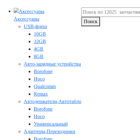
Аксессуары
Поиск
USB-флеш
16GB
32GB
4GB
8GB
Авто-зарядные устройства
Borofone
Hoco
Qualcomm
Remax
Автодержатели,Автотабло
Borofone
Hoco
Универсальный
Адаптеры,Переходники
Borofone