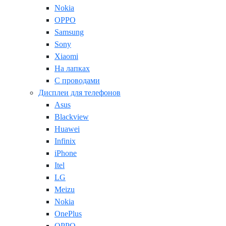
Nokia
OPPO
Samsung
Sony
Xiaomi
На лапках
С проводами
Дисплеи для телефонов
Asus
Blackview
Huawei
Infinix
iPhone
Itel
LG
Meizu
Nokia
OnePlus
OPPO