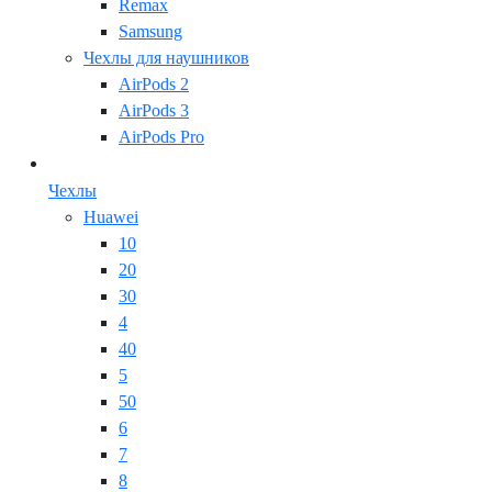
Remax
Samsung
Чехлы для наушников
AirPods 2
AirPods 3
AirPods Pro
Чехлы
Huawei
10
20
30
4
40
5
50
6
7
8