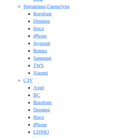
Наушники,Гарнитура
Borofone
Denmen
Hoco
iPhone
Joyroom
Remax
Samsung
TWS
Xiaomi
СЗУ
Axtel
BC
Borofone
Denmen
Hoco
iPhone
LDNIO