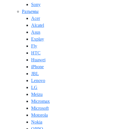
Sony
Разъемы
Acer
Alcatel
Asus
Explay
Fly
HTC
Huawei
iPhone
JBL
Lenovo
LG
Meizu
Micromax
Microsoft
Motorola
Nokia
OPPO