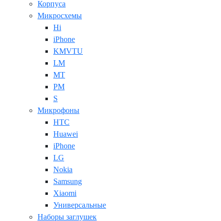
Корпуса
Микросхемы
Hi
iPhone
KMVTU
LM
MT
PM
S
Микрофоны
HTC
Huawei
iPhone
LG
Nokia
Samsung
Xiaomi
Универсальные
Наборы заглушек