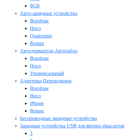
8GB
Авто-зарядные устройства
Borofone
Hoco
Qualcomm
Remax
Автодержатели,Автотабло
Borofone
Hoco
Универсальный
Адаптеры,Переходники
Borofone
Hoco
iPhone
Remax
Беспроводные зарядные устройства
Зарядные устройства USB для фитнес-браслетов
3