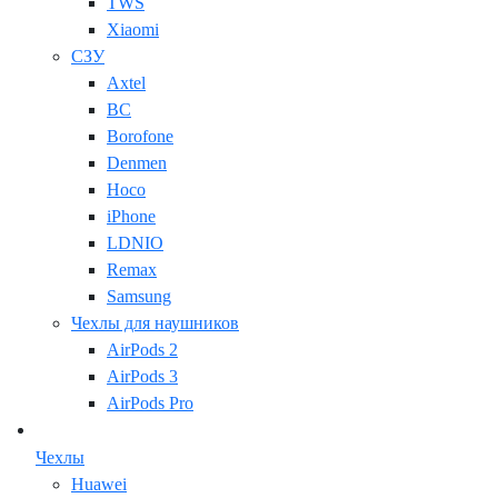
TWS
Xiaomi
СЗУ
Axtel
BC
Borofone
Denmen
Hoco
iPhone
LDNIO
Remax
Samsung
Чехлы для наушников
AirPods 2
AirPods 3
AirPods Pro
Чехлы
Huawei