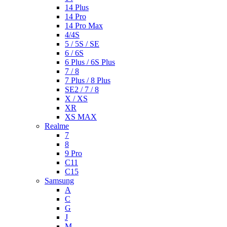
14 Plus
14 Pro
14 Pro Max
4/4S
5 / 5S / SE
6 / 6S
6 Plus / 6S Plus
7 / 8
7 Plus / 8 Plus
SE2 / 7 / 8
X / XS
XR
XS MAX
Realme
7
8
9 Pro
C11
C15
Samsung
A
C
G
J
M