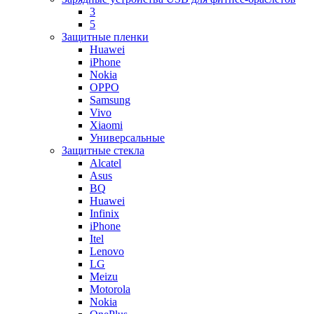
3
5
Защитные пленки
Huawei
iPhone
Nokia
OPPO
Samsung
Vivo
Xiaomi
Универсальные
Защитные стекла
Alcatel
Asus
BQ
Huawei
Infinix
iPhone
Itel
Lenovo
LG
Meizu
Motorola
Nokia