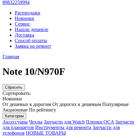
89832259994
Распродажи
Новинки
Сервис
Нашли дешевле
Доставка
Способ оплаты
Заявка на ремонт
Главная
Note 10/N970F
Сбросить
Сортировать:
Новинки
От дешевых к дорогим
От дорогих к дешевым
Популярные
Акционные
По рейтингу
Категории
Аксессуары
Чехлы
Запчасти для Watch
Пленки OCA
Запчасти
для планшетов
Инструменты для ремонта
Запчасти для
телефонов
НОВЫЕ ТОВАРЫ