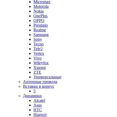
Micromax
Motorola
Nokia
OnePlus
OPPO
Prestigio
Realme
Samsung
Sony
Tecno
Tele2
Vertex
Vivo
Wileyfox
Xiaomi
ZTE
Универсальные
Антенные провода
Вставки в корпус
5
Динамики
Alcatel
Asus
HTC
Huawei