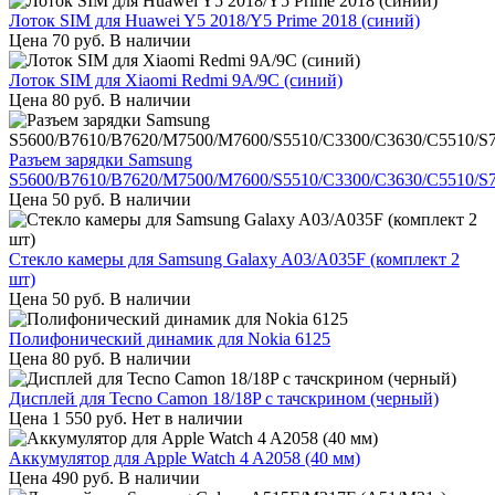
Лоток SIM для Huawei Y5 2018/Y5 Prime 2018 (синий)
Цена
70
руб.
В наличии
Лоток SIM для Xiaomi Redmi 9A/9C (синий)
Цена
80
руб.
В наличии
Разъем зарядки Samsung
S5600/B7610/B7620/M7500/M7600/S5510/C3300/C3630/C5510/S
Цена
50
руб.
В наличии
Стекло камеры для Samsung Galaxy A03/A035F (комплект 2
шт)
Цена
50
руб.
В наличии
Полифонический динамик для Nokia 6125
Цена
80
руб.
В наличии
Дисплей для Tecno Camon 18/18P с тачскрином (черный)
Цена
1 550
руб.
Нет в наличии
Аккумулятор для Apple Watch 4 A2058 (40 мм)
Цена
490
руб.
В наличии