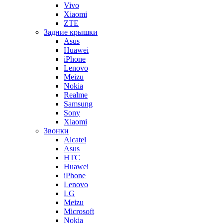
Vivo
Xiaomi
ZTE
Задние крышки
Asus
Huawei
iPhone
Lenovo
Meizu
Nokia
Realme
Samsung
Sony
Xiaomi
Звонки
Alcatel
Asus
HTC
Huawei
iPhone
Lenovo
LG
Meizu
Microsoft
Nokia