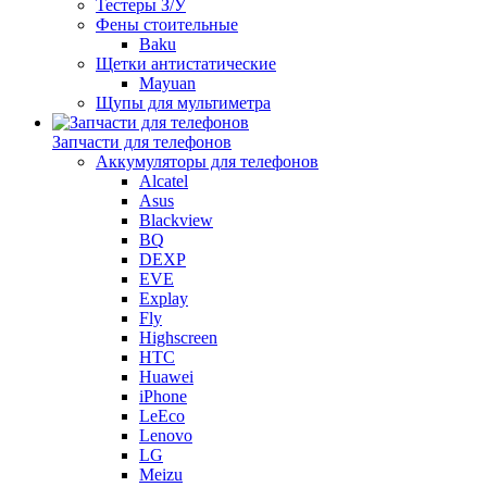
Тестеры З/У
Фены стоительные
Baku
Щетки антистатические
Mayuan
Щупы для мультиметра
Запчасти для телефонов
Аккумуляторы для телефонов
Alcatel
Asus
Blackview
BQ
DEXP
EVE
Explay
Fly
Highscreen
HTC
Huawei
iPhone
LeEco
Lenovo
LG
Meizu