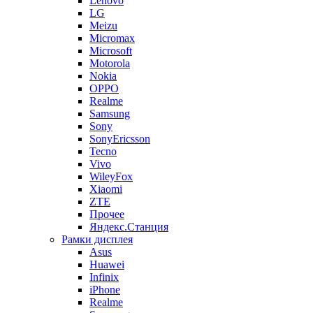
Lenovo
LG
Meizu
Micromax
Microsoft
Motorola
Nokia
OPPO
Realme
Samsung
Sony
SonyEricsson
Tecno
Vivo
WileyFox
Xiaomi
ZTE
Прочее
Яндекс.Станция
Рамки дисплея
Asus
Huawei
Infinix
iPhone
Realme