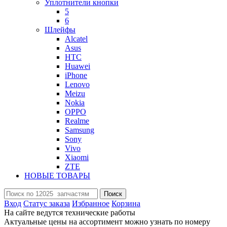
Уплотнители кнопки
5
6
Шлейфы
Alcatel
Asus
HTC
Huawei
iPhone
Lenovo
Meizu
Nokia
OPPO
Realme
Samsung
Sony
Vivo
Xiaomi
ZTE
НОВЫЕ ТОВАРЫ
Поиск
Вход
Статус заказа
Избранное
Корзина
На сайте ведутся технические работы
Актуальные цены на ассортимент можно узнать по номеру