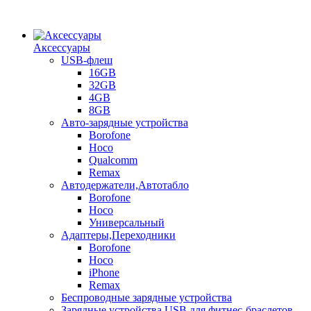
Аксессуары
USB-флеш
16GB
32GB
4GB
8GB
Авто-зарядные устройства
Borofone
Hoco
Qualcomm
Remax
Автодержатели,Автотабло
Borofone
Hoco
Универсальный
Адаптеры,Переходники
Borofone
Hoco
iPhone
Remax
Беспроводные зарядные устройства
Зарядные устройства USB для фитнес-браслетов