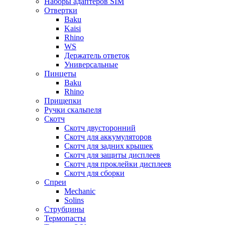
Наборы адаптеров SIM
Отвертки
Baku
Kaisi
Rhino
WS
Держатель ответок
Универсальные
Пинцеты
Baku
Rhino
Прищепки
Ручки скальпеля
Скотч
Скотч двусторонний
Скотч для аккумуляторов
Скотч для задних крышек
Скотч для защиты дисплеев
Скотч для проклейки дисплеев
Скотч для сборки
Спреи
Mechanic
Solins
Струбцины
Термопасты