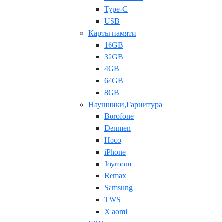
Type-C
USB
Карты памяти
16GB
32GB
4GB
64GB
8GB
Наушники,Гарнитура
Borofone
Denmen
Hoco
iPhone
Joyroom
Remax
Samsung
TWS
Xiaomi