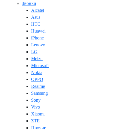
Звонки
Alcatel
Asus
HTC
Huawei
iPhone
Lenovo
LG
Meizu
Microsoft
Nokia
OPPO
Realme
Samsung
Sony
Vivo
Xiaomi
ZTE
Прочие