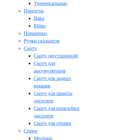
Универсальные
Пинцеты
Baku
Rhino
Прищепки
Ручки скальпеля
Скотч
Скотч двусторонний
Скотч для
аккумуляторов
Скотч для задних
крышек
Скотч для защиты
дисплеев
Скотч для проклейки
дисплеев
Скотч для сборки
Спреи
Mechanic