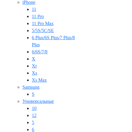
iPhone
11
11 Pro
11 Pro Max
5/5S/5C/SE
6 Plus/6S Plus/7 Plus/8
Plus
6/6S/7/8
X
Xr
Xs
Xs Max
Samsung
S
Универсальные
10
12
5
6