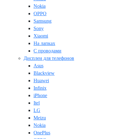
Nokia
OPPO
Samsung
Sony
Xiaomi
На лапках
С проводами
Дисплеи для телефонов
Asus
Blackview
Huawei
Infinix
iPhone
Itel
LG
Meizu
Nokia
OnePlus