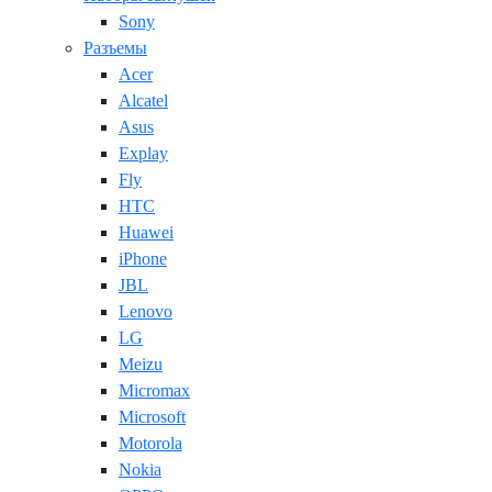
Sony
Разъемы
Acer
Alcatel
Asus
Explay
Fly
HTC
Huawei
iPhone
JBL
Lenovo
LG
Meizu
Micromax
Microsoft
Motorola
Nokia