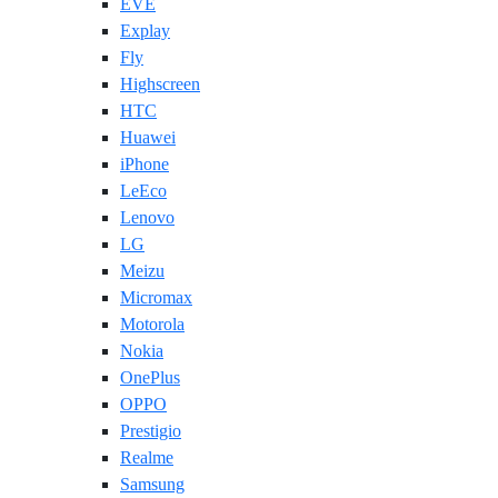
EVE
Explay
Fly
Highscreen
HTC
Huawei
iPhone
LeEco
Lenovo
LG
Meizu
Micromax
Motorola
Nokia
OnePlus
OPPO
Prestigio
Realme
Samsung