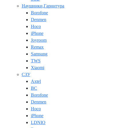
Наушники,Гарнитура
Borofone
Denmen
Hoco
iPhone
Joyroom
Remax
Samsung
TWS
Xiaomi
СЗУ
Axtel
BC
Borofone
Denmen
Hoco
iPhone
LDNIO