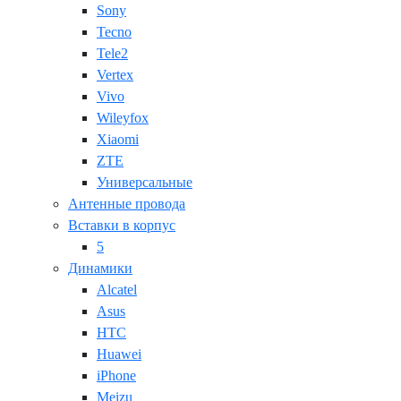
Sony
Tecno
Tele2
Vertex
Vivo
Wileyfox
Xiaomi
ZTE
Универсальные
Антенные провода
Вставки в корпус
5
Динамики
Alcatel
Asus
HTC
Huawei
iPhone
Meizu