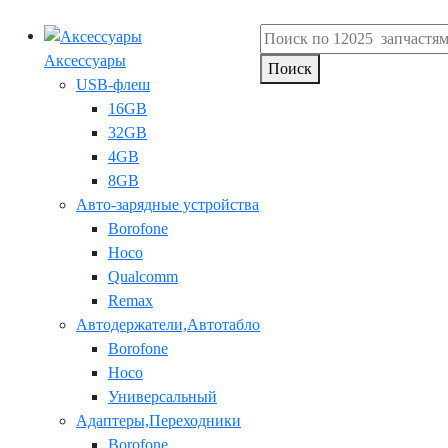
Аксессуары
Поиск
USB-флеш
16GB
32GB
4GB
8GB
Авто-зарядные устройства
Borofone
Hoco
Qualcomm
Remax
Автодержатели,Автотабло
Borofone
Hoco
Универсальный
Адаптеры,Переходники
Borofone