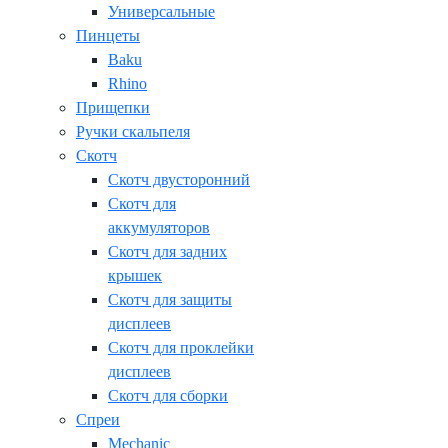
Универсальные
Пинцеты
Baku
Rhino
Прищепки
Ручки скальпеля
Скотч
Скотч двусторонний
Скотч для
аккумуляторов
Скотч для задних
крышек
Скотч для защиты
дисплеев
Скотч для проклейки
дисплеев
Скотч для сборки
Спреи
Mechanic