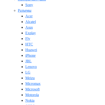
Sony
Разъемы
Acer
Alcatel
Asus
Explay
Fly
HTC
Huawei
iPhone
JBL
Lenovo
LG
Meizu
Micromax
Microsoft
Motorola
Nokia