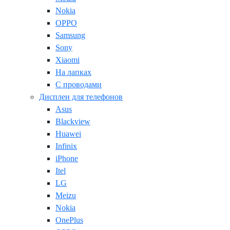
Nokia
OPPO
Samsung
Sony
Xiaomi
На лапках
С проводами
Дисплеи для телефонов
Asus
Blackview
Huawei
Infinix
iPhone
Itel
LG
Meizu
Nokia
OnePlus