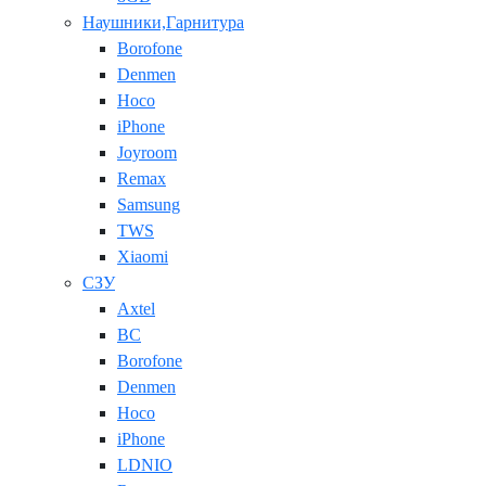
Наушники,Гарнитура
Borofone
Denmen
Hoco
iPhone
Joyroom
Remax
Samsung
TWS
Xiaomi
СЗУ
Axtel
BC
Borofone
Denmen
Hoco
iPhone
LDNIO