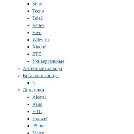
Sony
Tecno
Tele2
Vertex
Vivo
Wileyfox
Xiaomi
ZTE
Универсальные
Антенные провода
Вставки в корпус
5
Динамики
Alcatel
Asus
HTC
Huawei
iPhone
Meizu