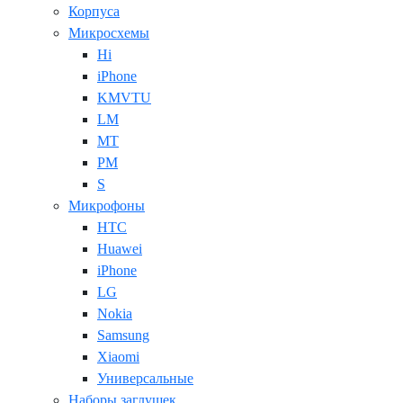
Корпуса
Микросхемы
Hi
iPhone
KMVTU
LM
MT
PM
S
Микрофоны
HTC
Huawei
iPhone
LG
Nokia
Samsung
Xiaomi
Универсальные
Наборы заглушек