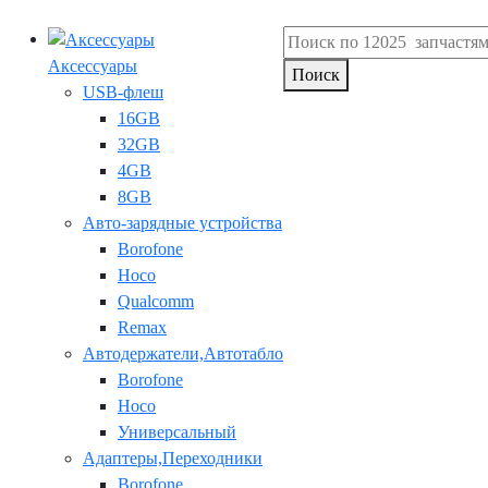
Аксессуары
Поиск
USB-флеш
16GB
32GB
4GB
8GB
Авто-зарядные устройства
Borofone
Hoco
Qualcomm
Remax
Автодержатели,Автотабло
Borofone
Hoco
Универсальный
Адаптеры,Переходники
Borofone