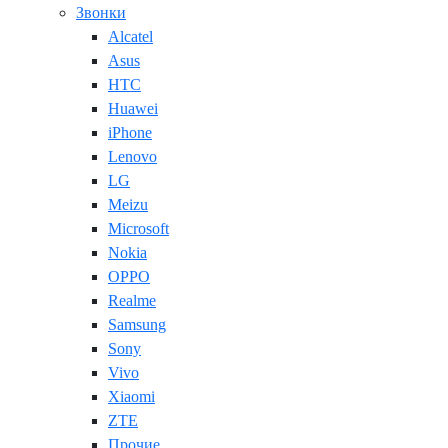
Звонки
Alcatel
Asus
HTC
Huawei
iPhone
Lenovo
LG
Meizu
Microsoft
Nokia
OPPO
Realme
Samsung
Sony
Vivo
Xiaomi
ZTE
Прочие