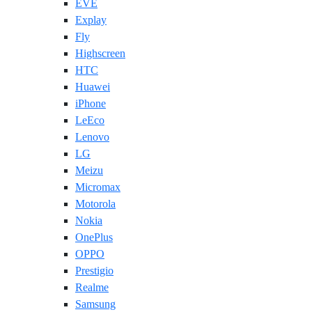
EVE
Explay
Fly
Highscreen
HTC
Huawei
iPhone
LeEco
Lenovo
LG
Meizu
Micromax
Motorola
Nokia
OnePlus
OPPO
Prestigio
Realme
Samsung