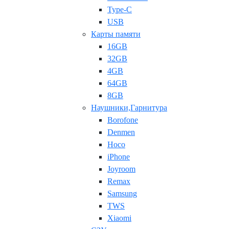
Type-C
USB
Карты памяти
16GB
32GB
4GB
64GB
8GB
Наушники,Гарнитура
Borofone
Denmen
Hoco
iPhone
Joyroom
Remax
Samsung
TWS
Xiaomi