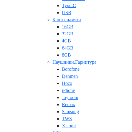
Type-C
USB
Карты памяти
16GB
32GB
4GB
64GB
8GB
Наушники,Гарнитура
Borofone
Denmen
Hoco
iPhone
Joyroom
Remax
Samsung
TWS
Xiaomi