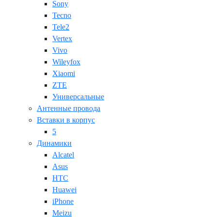
Sony
Tecno
Tele2
Vertex
Vivo
Wileyfox
Xiaomi
ZTE
Универсальные
Антенные провода
Вставки в корпус
5
Динамики
Alcatel
Asus
HTC
Huawei
iPhone
Meizu