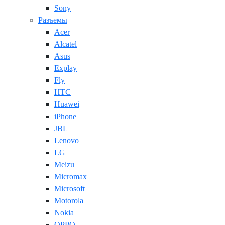
Sony
Разъемы
Acer
Alcatel
Asus
Explay
Fly
HTC
Huawei
iPhone
JBL
Lenovo
LG
Meizu
Micromax
Microsoft
Motorola
Nokia
OPPO