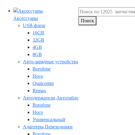
Аксессуары
Поиск
USB-флеш
16GB
32GB
4GB
8GB
Авто-зарядные устройства
Borofone
Hoco
Qualcomm
Remax
Автодержатели,Автотабло
Borofone
Hoco
Универсальный
Адаптеры,Переходники
Borofone