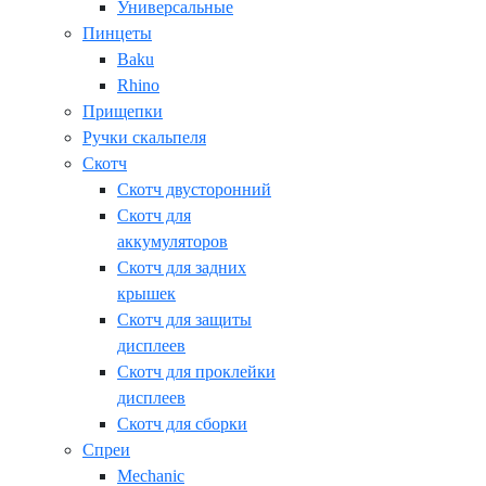
Универсальные
Пинцеты
Baku
Rhino
Прищепки
Ручки скальпеля
Скотч
Скотч двусторонний
Скотч для
аккумуляторов
Скотч для задних
крышек
Скотч для защиты
дисплеев
Скотч для проклейки
дисплеев
Скотч для сборки
Спреи
Mechanic