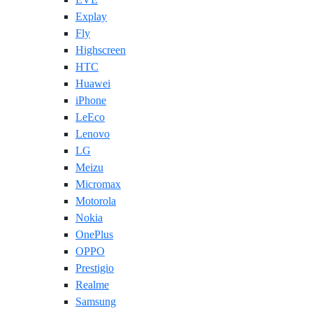
Explay
Fly
Highscreen
HTC
Huawei
iPhone
LeEco
Lenovo
LG
Meizu
Micromax
Motorola
Nokia
OnePlus
OPPO
Prestigio
Realme
Samsung