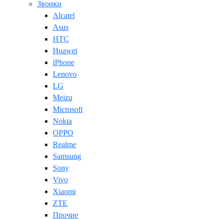
Звонки
Alcatel
Asus
HTC
Huawei
iPhone
Lenovo
LG
Meizu
Microsoft
Nokia
OPPO
Realme
Samsung
Sony
Vivo
Xiaomi
ZTE
Прочие