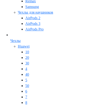
Remax
Samsung
Чехлы для наушников
AirPods 2
AirPods 3
AirPods Pro
Чехлы
Huawei
10
20
30
4
40
5
50
6
7
8