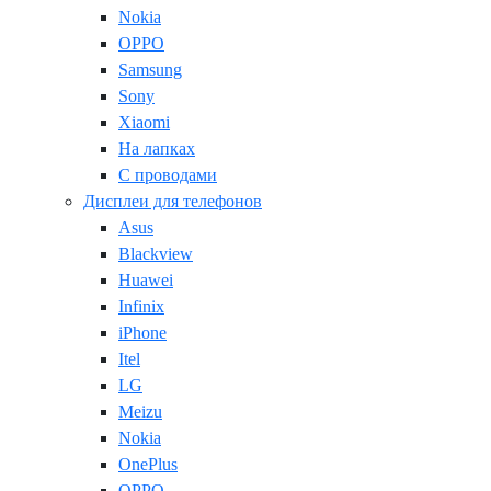
Nokia
OPPO
Samsung
Sony
Xiaomi
На лапках
С проводами
Дисплеи для телефонов
Asus
Blackview
Huawei
Infinix
iPhone
Itel
LG
Meizu
Nokia
OnePlus
OPPO