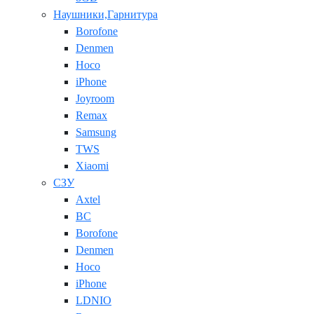
Наушники,Гарнитура
Borofone
Denmen
Hoco
iPhone
Joyroom
Remax
Samsung
TWS
Xiaomi
СЗУ
Axtel
BC
Borofone
Denmen
Hoco
iPhone
LDNIO