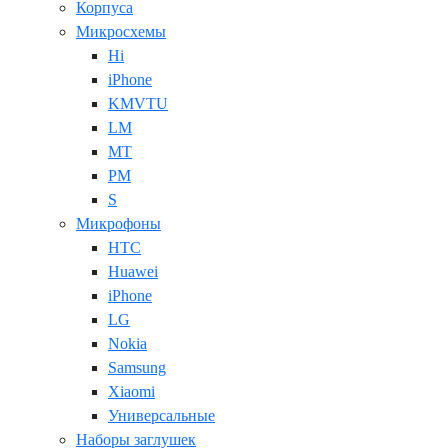
Корпуса
Микросхемы
Hi
iPhone
KMVTU
LM
MT
PM
S
Микрофоны
HTC
Huawei
iPhone
LG
Nokia
Samsung
Xiaomi
Универсальные
Наборы заглушек