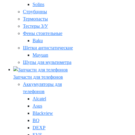
Solins
Струбцины
Термопасты
Тестеры З/У
Фены стоительные
Baku
Щетки антистатические
Mayuan
Щупы для мультиметра
Запчасти для телефонов
Аккумуляторы для
телефонов
Alcatel
Asus
Blackview
BQ
DEXP
EVE