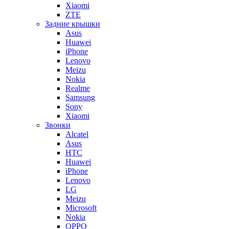
Xiaomi
ZTE
Задние крышки
Asus
Huawei
iPhone
Lenovo
Meizu
Nokia
Realme
Samsung
Sony
Xiaomi
Звонки
Alcatel
Asus
HTC
Huawei
iPhone
Lenovo
LG
Meizu
Microsoft
Nokia
OPPO