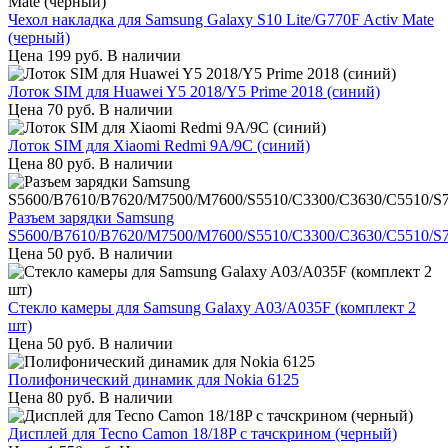
Чехол накладка для Samsung Galaxy S10 Lite/G770F Activ Mate
(черный)
Цена
199
руб.
В наличии
Лоток SIM для Huawei Y5 2018/Y5 Prime 2018 (синий)
Цена
70
руб.
В наличии
Лоток SIM для Xiaomi Redmi 9A/9C (синий)
Цена
80
руб.
В наличии
Разъем зарядки Samsung
S5600/B7610/B7620/M7500/M7600/S5510/C3300/C3630/C5510/S
Цена
50
руб.
В наличии
Стекло камеры для Samsung Galaxy A03/A035F (комплект 2
шт)
Цена
50
руб.
В наличии
Полифонический динамик для Nokia 6125
Цена
80
руб.
В наличии
Дисплей для Tecno Camon 18/18P с тачскрином (черный)