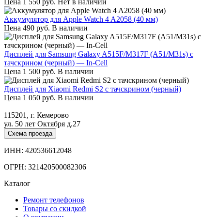
Цена
1 550
руб.
Нет в наличии
Аккумулятор для Apple Watch 4 A2058 (40 мм)
Цена
490
руб.
В наличии
Дисплей для Samsung Galaxy A515F/M317F (A51/M31s) с
тачскрином (черный) — In-Cell
Цена
1 500
руб.
В наличии
Дисплей для Xiaomi Redmi S2 с тачскрином (черный)
Цена
1 050
руб.
В наличии
115201, г. Кемерово
ул. 50 лет Октября д.27
Схема проезда
ИНН: 420536612048
ОГРН: 321420500082306
Каталог
Ремонт телефонов
Товары со скидкой