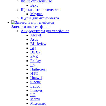
Фены стоительные
Baku
Щетки антистатические
Mayuan
Щупы для мультиметра
Запчасти для телефонов
Аккумуляторы для телефонов
Alcatel
Asus
Blackview
BQ
DEXP
EVE
Explay
Fly
Highscreen
HTC
Huawei
iPhone
LeEco
Lenovo
LG
Meizu
Micromax