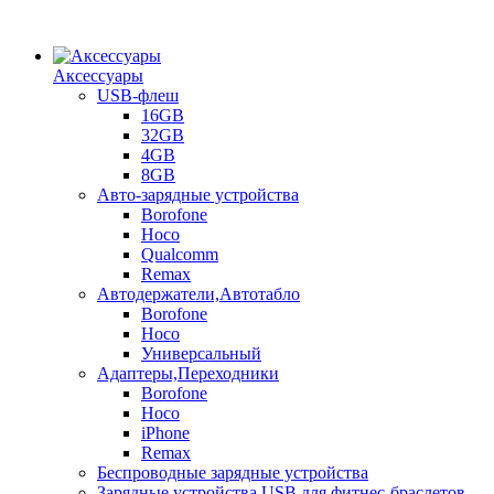
Аксессуары
USB-флеш
16GB
32GB
4GB
8GB
Авто-зарядные устройства
Borofone
Hoco
Qualcomm
Remax
Автодержатели,Автотабло
Borofone
Hoco
Универсальный
Адаптеры,Переходники
Borofone
Hoco
iPhone
Remax
Беспроводные зарядные устройства
Зарядные устройства USB для фитнес-браслетов