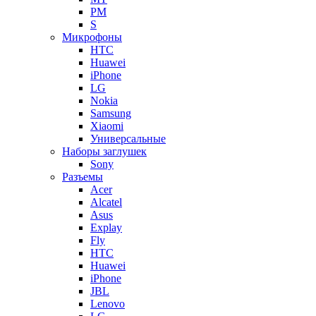
PM
S
Микрофоны
HTC
Huawei
iPhone
LG
Nokia
Samsung
Xiaomi
Универсальные
Наборы заглушек
Sony
Разъемы
Acer
Alcatel
Asus
Explay
Fly
HTC
Huawei
iPhone
JBL
Lenovo