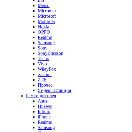
LG
Meizu
Micromax
Microsoft
Motorola
Nokia
OPPO
Realme
Samsung
Sony
SonyEricsson
Tecno
Vivo
WileyFox
Xiaomi
ZTE
Прочее
Яндекс.Станция
Рамки дисплея
Asus
Huawei
Infinix
iPhone
Realme
Samsung