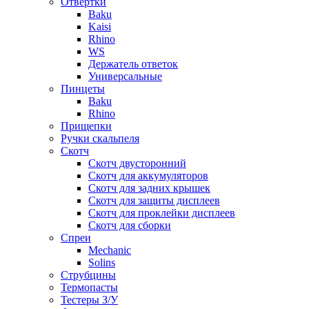
Отвертки
Baku
Kaisi
Rhino
WS
Держатель ответок
Универсальные
Пинцеты
Baku
Rhino
Прищепки
Ручки скальпеля
Скотч
Скотч двусторонний
Скотч для аккумуляторов
Скотч для задних крышек
Скотч для защиты дисплеев
Скотч для проклейки дисплеев
Скотч для сборки
Спреи
Mechanic
Solins
Струбцины
Термопасты
Тестеры З/У