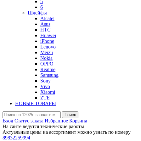
5
6
Шлейфы
Alcatel
Asus
HTC
Huawei
iPhone
Lenovo
Meizu
Nokia
OPPO
Realme
Samsung
Sony
Vivo
Xiaomi
ZTE
НОВЫЕ ТОВАРЫ
Поиск
Вход
Статус заказа
Избранное
Корзина
На сайте ведутся технические работы
Актуальные цены на ассортимент можно узнать по номеру
89832259994