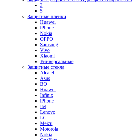
3
5
Защитные пленки
Huawei
iPhone
Nokia
OPPO
Samsung
Vivo
Xiaomi
Универсальные
Защитные стекла
Alcatel
Asus
BQ
Huawei
Infinix
iPhone
Itel
Lenovo
LG
Meizu
Motorola
Nokia