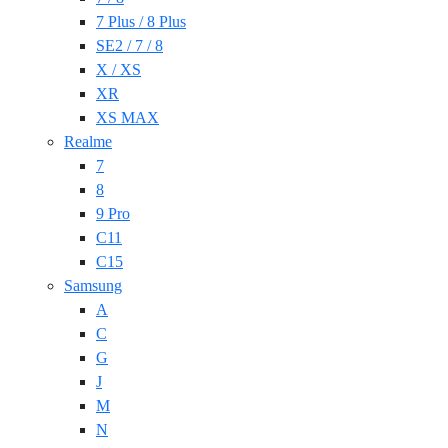
7 Plus / 8 Plus
SE2 / 7 / 8
X / XS
XR
XS MAX
Realme
7
8
9 Pro
C11
C15
Samsung
A
C
G
J
M
N