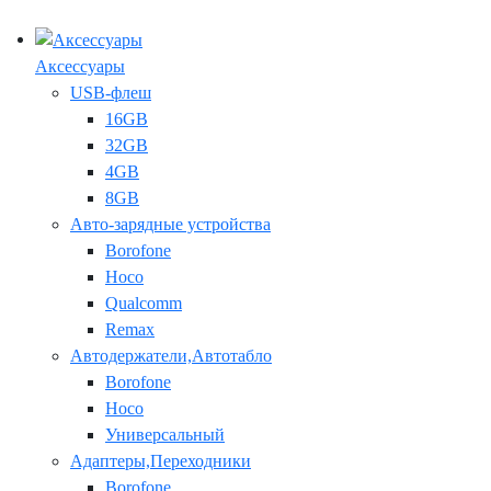
Аксессуары
USB-флеш
16GB
32GB
4GB
8GB
Авто-зарядные устройства
Borofone
Hoco
Qualcomm
Remax
Автодержатели,Автотабло
Borofone
Hoco
Универсальный
Адаптеры,Переходники
Borofone