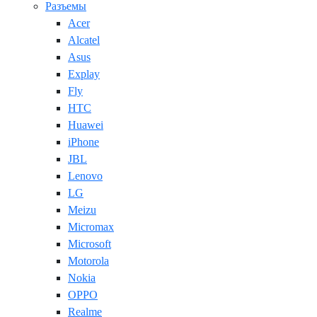
Разъемы
Acer
Alcatel
Asus
Explay
Fly
HTC
Huawei
iPhone
JBL
Lenovo
LG
Meizu
Micromax
Microsoft
Motorola
Nokia
OPPO
Realme