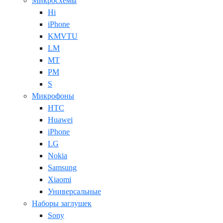
Микросхемы
Hi
iPhone
KMVTU
LM
MT
PM
S
Микрофоны
HTC
Huawei
iPhone
LG
Nokia
Samsung
Xiaomi
Универсальные
Наборы заглушек
Sony