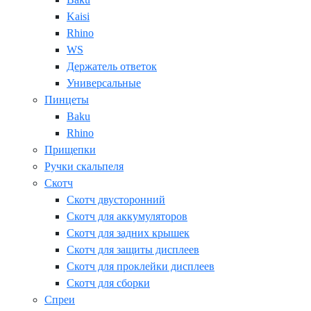
Kaisi
Rhino
WS
Держатель ответок
Универсальные
Пинцеты
Baku
Rhino
Прищепки
Ручки скальпеля
Скотч
Скотч двусторонний
Скотч для аккумуляторов
Скотч для задних крышек
Скотч для защиты дисплеев
Скотч для проклейки дисплеев
Скотч для сборки
Спреи