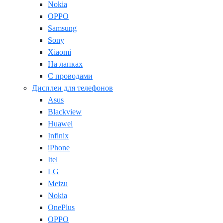
Nokia
OPPO
Samsung
Sony
Xiaomi
На лапках
С проводами
Дисплеи для телефонов
Asus
Blackview
Huawei
Infinix
iPhone
Itel
LG
Meizu
Nokia
OnePlus
OPPO