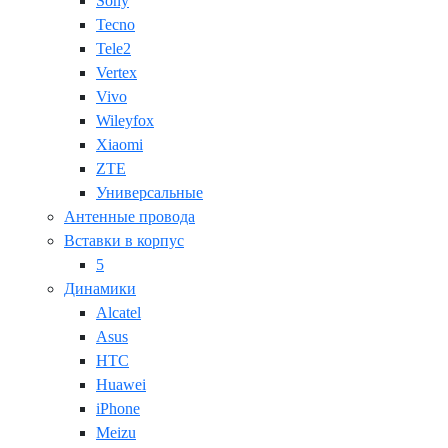
Sony
Tecno
Tele2
Vertex
Vivo
Wileyfox
Xiaomi
ZTE
Универсальные
Антенные провода
Вставки в корпус
5
Динамики
Alcatel
Asus
HTC
Huawei
iPhone
Meizu