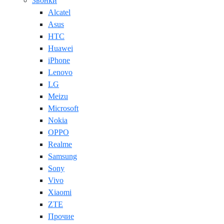
Звонки
Alcatel
Asus
HTC
Huawei
iPhone
Lenovo
LG
Meizu
Microsoft
Nokia
OPPO
Realme
Samsung
Sony
Vivo
Xiaomi
ZTE
Прочие