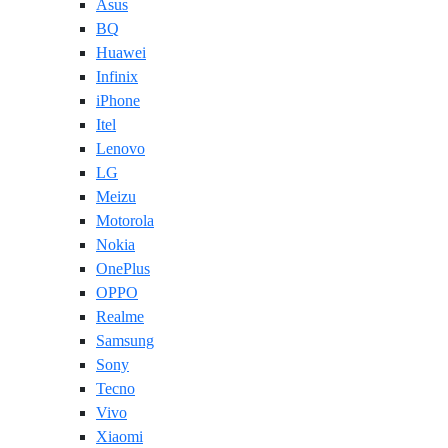
Asus
BQ
Huawei
Infinix
iPhone
Itel
Lenovo
LG
Meizu
Motorola
Nokia
OnePlus
OPPO
Realme
Samsung
Sony
Tecno
Vivo
Xiaomi