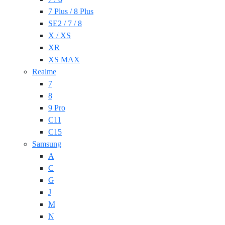
7 Plus / 8 Plus
SE2 / 7 / 8
X / XS
XR
XS MAX
Realme
7
8
9 Pro
C11
C15
Samsung
A
C
G
J
M
N