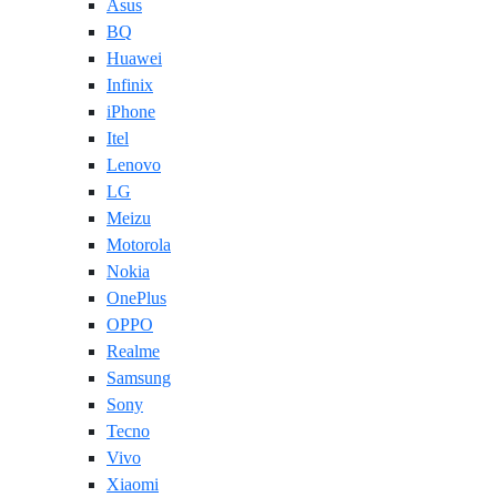
Asus
BQ
Huawei
Infinix
iPhone
Itel
Lenovo
LG
Meizu
Motorola
Nokia
OnePlus
OPPO
Realme
Samsung
Sony
Tecno
Vivo
Xiaomi