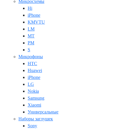
Микросхемы
Hi
iPhone
KMVTU
LM
MT
PM
S
Микрофоны
HTC
Huawei
iPhone
LG
Nokia
Samsung
Xiaomi
Универсальные
Наборы заглушек
Sony