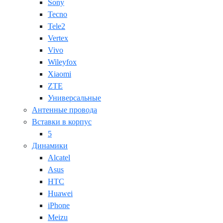
Sony
Tecno
Tele2
Vertex
Vivo
Wileyfox
Xiaomi
ZTE
Универсальные
Антенные провода
Вставки в корпус
5
Динамики
Alcatel
Asus
HTC
Huawei
iPhone
Meizu