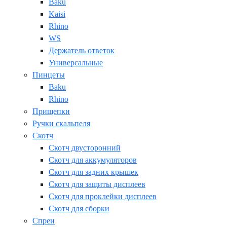
Baku
Kaisi
Rhino
WS
Держатель ответок
Универсальные
Пинцеты
Baku
Rhino
Прищепки
Ручки скальпеля
Скотч
Скотч двусторонний
Скотч для аккумуляторов
Скотч для задних крышек
Скотч для защиты дисплеев
Скотч для проклейки дисплеев
Скотч для сборки
Спреи