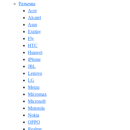
Разъемы
Acer
Alcatel
Asus
Explay
Fly
HTC
Huawei
iPhone
JBL
Lenovo
LG
Meizu
Micromax
Microsoft
Motorola
Nokia
OPPO
Realme