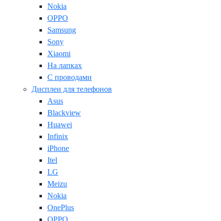
Nokia
OPPO
Samsung
Sony
Xiaomi
На лапках
С проводами
Дисплеи для телефонов
Asus
Blackview
Huawei
Infinix
iPhone
Itel
LG
Meizu
Nokia
OnePlus
OPPO