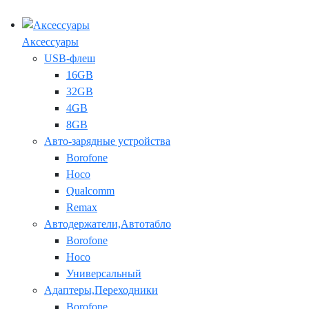
Аксессуары
USB-флеш
16GB
32GB
4GB
8GB
Авто-зарядные устройства
Borofone
Hoco
Qualcomm
Remax
Автодержатели,Автотабло
Borofone
Hoco
Универсальный
Адаптеры,Переходники
Borofone