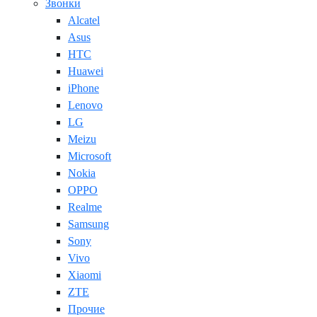
Звонки
Alcatel
Asus
HTC
Huawei
iPhone
Lenovo
LG
Meizu
Microsoft
Nokia
OPPO
Realme
Samsung
Sony
Vivo
Xiaomi
ZTE
Прочие