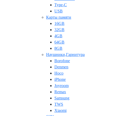
Type-C
USB
Карты памяти
16GB
32GB
4GB
64GB
8GB
Наушники,Гарнитура
Borofone
Denmen
Hoco
iPhone
Joyroom
Remax
Samsung
TWS
Xiaomi