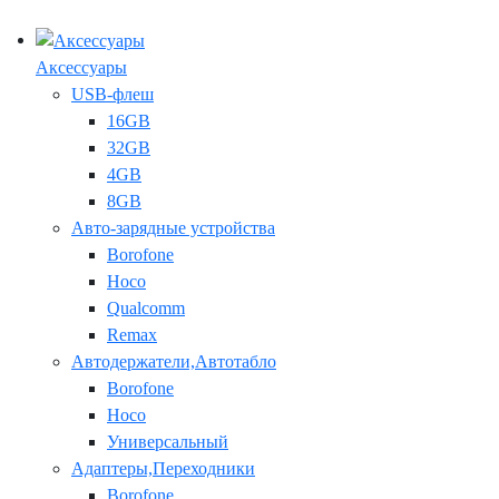
Аксессуары
USB-флеш
16GB
32GB
4GB
8GB
Авто-зарядные устройства
Borofone
Hoco
Qualcomm
Remax
Автодержатели,Автотабло
Borofone
Hoco
Универсальный
Адаптеры,Переходники
Borofone