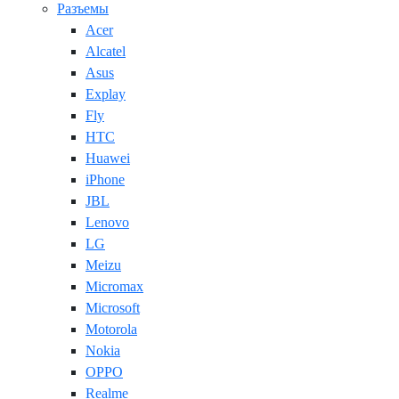
Разъемы
Acer
Alcatel
Asus
Explay
Fly
HTC
Huawei
iPhone
JBL
Lenovo
LG
Meizu
Micromax
Microsoft
Motorola
Nokia
OPPO
Realme