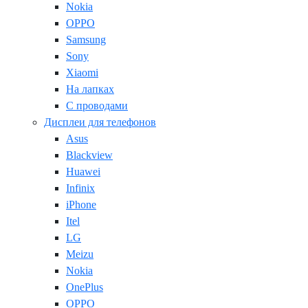
Nokia
OPPO
Samsung
Sony
Xiaomi
На лапках
С проводами
Дисплеи для телефонов
Asus
Blackview
Huawei
Infinix
iPhone
Itel
LG
Meizu
Nokia
OnePlus
OPPO