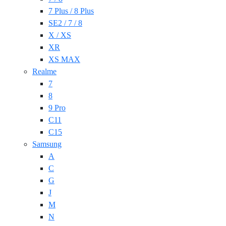
7 Plus / 8 Plus
SE2 / 7 / 8
X / XS
XR
XS MAX
Realme
7
8
9 Pro
C11
C15
Samsung
A
C
G
J
M
N