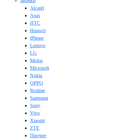
Звонки
Alcatel
Asus
HTC
Huawei
iPhone
Lenovo
LG
Meizu
Microsoft
Nokia
OPPO
Realme
Samsung
Sony
Vivo
Xiaomi
ZTE
Прочие