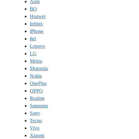
Asus
BQ
Huawei
Infinix
iPhone
Itel
Lenovo
LG
Meizu
Motorola
Nokia
OnePlus
OPPO
Realme
Samsung
Sony
Tecno
Vivo
Xiaomi