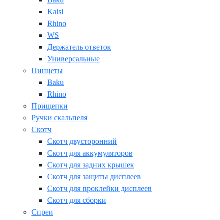
Kaisi
Rhino
WS
Держатель ответок
Универсальные
Пинцеты
Baku
Rhino
Прищепки
Ручки скальпеля
Скотч
Скотч двусторонний
Скотч для аккумуляторов
Скотч для задних крышек
Скотч для защиты дисплеев
Скотч для проклейки дисплеев
Скотч для сборки
Спреи