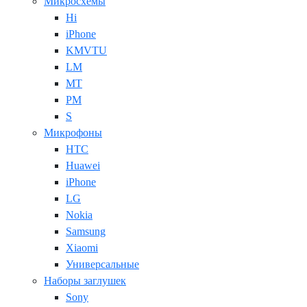
Микросхемы
Hi
iPhone
KMVTU
LM
MT
PM
S
Микрофоны
HTC
Huawei
iPhone
LG
Nokia
Samsung
Xiaomi
Универсальные
Наборы заглушек
Sony