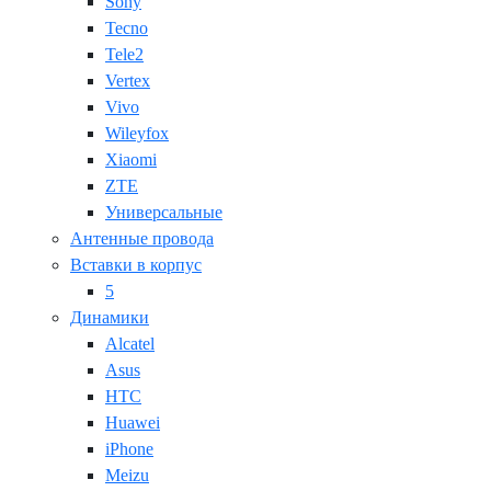
Sony
Tecno
Tele2
Vertex
Vivo
Wileyfox
Xiaomi
ZTE
Универсальные
Антенные провода
Вставки в корпус
5
Динамики
Alcatel
Asus
HTC
Huawei
iPhone
Meizu