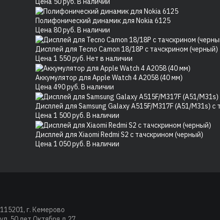
Цена
50
руб.
В наличии
Полифонический динамик для Nokia 6125
Цена
80
руб.
В наличии
Дисплей для Tecno Camon 18/18P с тачскрином (черный)
Цена
1 550
руб.
Нет в наличии
Аккумулятор для Apple Watch 4 A2058 (40 мм)
Цена
490
руб.
В наличии
Дисплей для Samsung Galaxy A515F/M317F (A51/M31s) с т
Цена
1 500
руб.
В наличии
Дисплей для Xiaomi Redmi S2 с тачскрином (черный)
Цена
1 050
руб.
В наличии
115201, г. Кемерово
ул. 50 лет Октября д.27