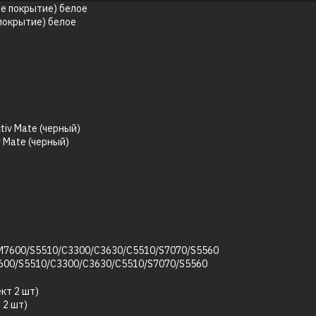
 покрытие) белое
v Mate (черный)
600/S5510/C3300/C3630/C5510/S7070/S5560
 2 шт)