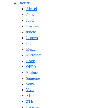
Звонки
Alcatel
Asus
HTC
Huawei
iPhone
Lenovo
LG
Meizu
Microsoft
Nokia
OPPO
Realme
Samsung
Sony
Vivo
Xiaomi
ZTE
Прочие