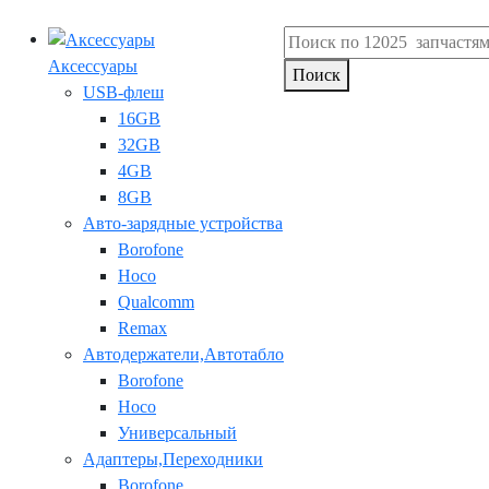
Аксессуары
Поиск
USB-флеш
16GB
32GB
4GB
8GB
Авто-зарядные устройства
Borofone
Hoco
Qualcomm
Remax
Автодержатели,Автотабло
Borofone
Hoco
Универсальный
Адаптеры,Переходники
Borofone