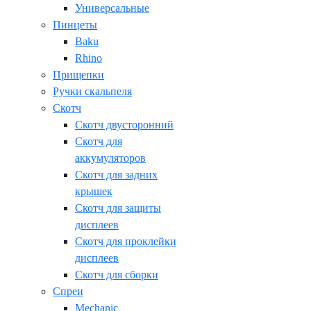
Универсальные
Пинцеты
Baku
Rhino
Прищепки
Ручки скальпеля
Скотч
Скотч двусторонний
Скотч для
аккумуляторов
Скотч для задних
крышек
Скотч для защиты
дисплеев
Скотч для проклейки
дисплеев
Скотч для сборки
Спреи
Mechanic