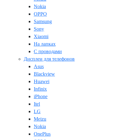
Nokia
OPPO
Samsung
Sony
Xiaomi
На лапках
С проводами
Дисплеи для телефонов
Asus
Blackview
Huawei
Infinix
iPhone
Itel
LG
Meizu
Nokia
OnePlus