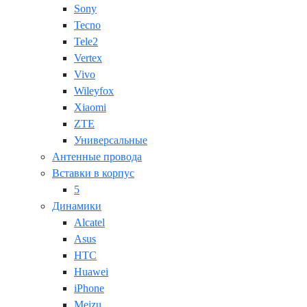
Sony
Tecno
Tele2
Vertex
Vivo
Wileyfox
Xiaomi
ZTE
Универсальные
Антенные провода
Вставки в корпус
5
Динамики
Alcatel
Asus
HTC
Huawei
iPhone
Meizu