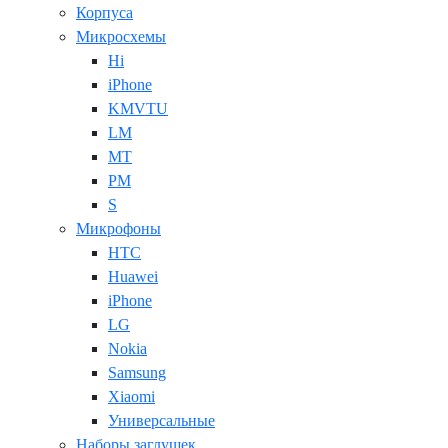
Корпуса
Микросхемы
Hi
iPhone
KMVTU
LM
MT
PM
S
Микрофоны
HTC
Huawei
iPhone
LG
Nokia
Samsung
Xiaomi
Универсальные
Наборы заглушек