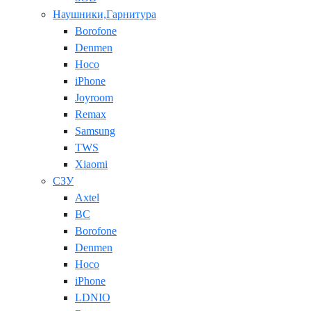
Наушники,Гарнитура
Borofone
Denmen
Hoco
iPhone
Joyroom
Remax
Samsung
TWS
Xiaomi
СЗУ
Axtel
BC
Borofone
Denmen
Hoco
iPhone
LDNIO