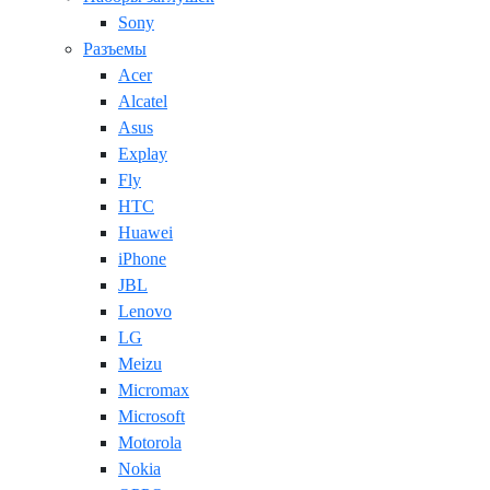
Sony
Разъемы
Acer
Alcatel
Asus
Explay
Fly
HTC
Huawei
iPhone
JBL
Lenovo
LG
Meizu
Micromax
Microsoft
Motorola
Nokia