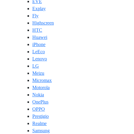
EVE
Explay
Fly
Highscreen
HTC
Huawei
iPhone
LeEco
Lenovo
LG
Meizu
Micromax
Motorola
Nokia
OnePlus
OPPO
Prestigio
Realme
Samsung