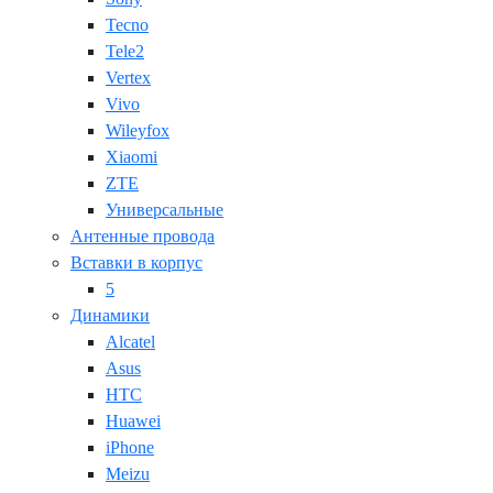
Tecno
Tele2
Vertex
Vivo
Wileyfox
Xiaomi
ZTE
Универсальные
Антенные провода
Вставки в корпус
5
Динамики
Alcatel
Asus
HTC
Huawei
iPhone
Meizu