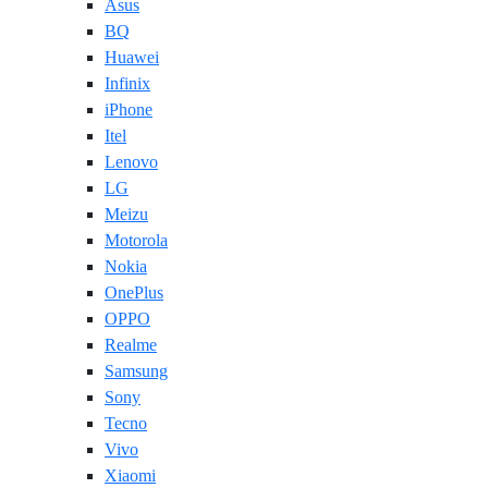
Asus
BQ
Huawei
Infinix
iPhone
Itel
Lenovo
LG
Meizu
Motorola
Nokia
OnePlus
OPPO
Realme
Samsung
Sony
Tecno
Vivo
Xiaomi