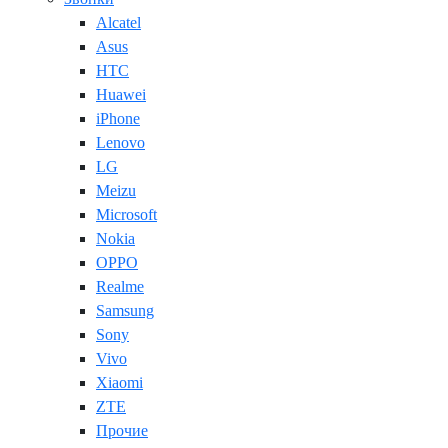
Alcatel
Asus
HTC
Huawei
iPhone
Lenovo
LG
Meizu
Microsoft
Nokia
OPPO
Realme
Samsung
Sony
Vivo
Xiaomi
ZTE
Прочие