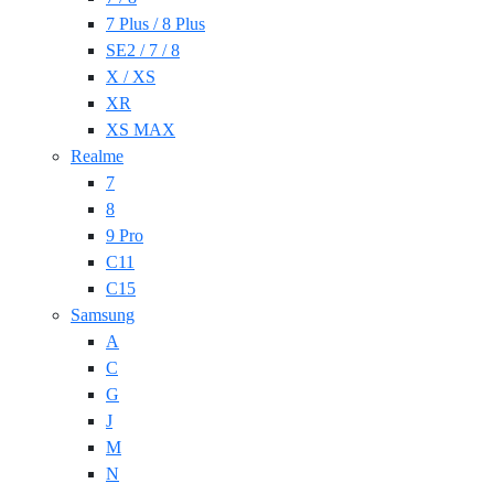
7 Plus / 8 Plus
SE2 / 7 / 8
X / XS
XR
XS MAX
Realme
7
8
9 Pro
C11
C15
Samsung
A
C
G
J
M
N