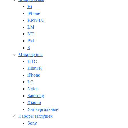
Hi
iPhone
KMVTU
LM
MT
PM
S
Микрофоны
HTC
Huawei
iPhone
LG
Nokia
Samsung
Xiaomi
Универсальные
Наборы заглушек
Sony