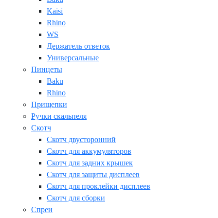
Kaisi
Rhino
WS
Держатель ответок
Универсальные
Пинцеты
Baku
Rhino
Прищепки
Ручки скальпеля
Скотч
Скотч двусторонний
Скотч для аккумуляторов
Скотч для задних крышек
Скотч для защиты дисплеев
Скотч для проклейки дисплеев
Скотч для сборки
Спреи