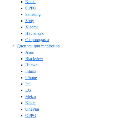
Nokia
OPPO
Samsung
Sony
Xiaomi
На лапках
С проводами
Дисплеи для телефонов
Asus
Blackview
Huawei
Infinix
iPhone
Itel
LG
Meizu
Nokia
OnePlus
OPPO