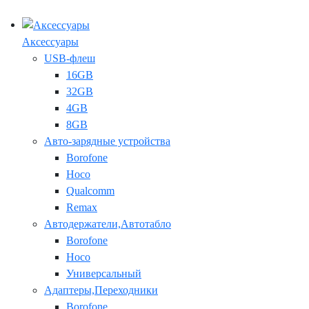
Аксессуары
USB-флеш
16GB
32GB
4GB
8GB
Авто-зарядные устройства
Borofone
Hoco
Qualcomm
Remax
Автодержатели,Автотабло
Borofone
Hoco
Универсальный
Адаптеры,Переходники
Borofone