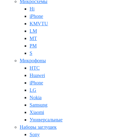
Микросхемы
Hi
iPhone
KMVTU
LM
MT
PM
S
Микрофоны
HTC
Huawei
iPhone
LG
Nokia
Samsung
Xiaomi
Универсальные
Наборы заглушек
Sony