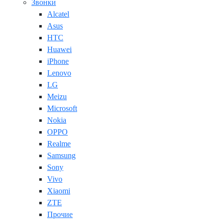
Звонки
Alcatel
Asus
HTC
Huawei
iPhone
Lenovo
LG
Meizu
Microsoft
Nokia
OPPO
Realme
Samsung
Sony
Vivo
Xiaomi
ZTE
Прочие