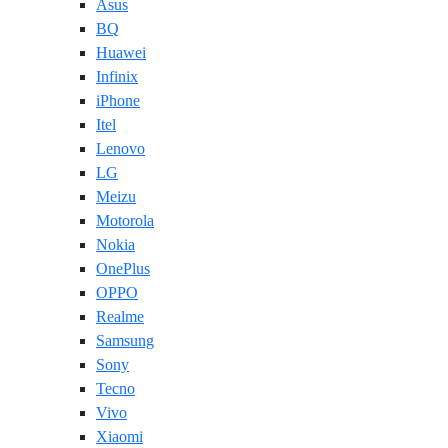
Asus
BQ
Huawei
Infinix
iPhone
Itel
Lenovo
LG
Meizu
Motorola
Nokia
OnePlus
OPPO
Realme
Samsung
Sony
Tecno
Vivo
Xiaomi