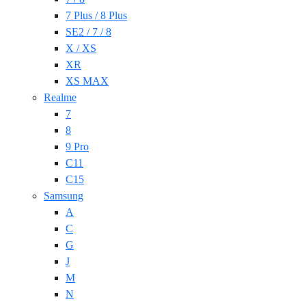
7 Plus / 8 Plus
SE2 / 7 / 8
X / XS
XR
XS MAX
Realme
7
8
9 Pro
C11
C15
Samsung
A
C
G
J
M
N