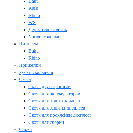
Baku
Kaisi
Rhino
WS
Держатель ответок
Универсальные
Пинцеты
Baku
Rhino
Прищепки
Ручки скальпеля
Скотч
Скотч двусторонний
Скотч для аккумуляторов
Скотч для задних крышек
Скотч для защиты дисплеев
Скотч для проклейки дисплеев
Скотч для сборки
Спреи