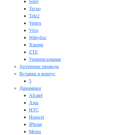
Sony
Tecno
Tele2
Vertex
Vivo
Wileyfox
Xiaomi
ZTE
Универсальные
Антенные провода
Вставки в корпус
5
Динамики
Alcatel
Asus
HTC
Huawei
iPhone
Meizu