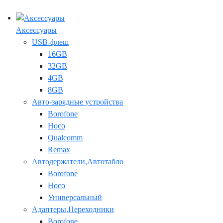
Аксессуары
USB-флеш
16GB
32GB
4GB
8GB
Авто-зарядные устройства
Borofone
Hoco
Qualcomm
Remax
Автодержатели,Автотабло
Borofone
Hoco
Универсальный
Адаптеры,Переходники
Borofone