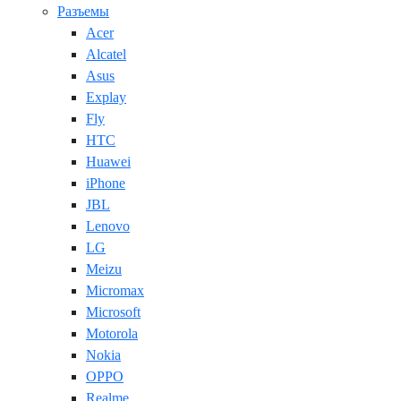
Разъемы
Acer
Alcatel
Asus
Explay
Fly
HTC
Huawei
iPhone
JBL
Lenovo
LG
Meizu
Micromax
Microsoft
Motorola
Nokia
OPPO
Realme