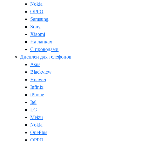
Nokia
OPPO
Samsung
Sony
Xiaomi
На лапках
С проводами
Дисплеи для телефонов
Asus
Blackview
Huawei
Infinix
iPhone
Itel
LG
Meizu
Nokia
OnePlus
OPPO