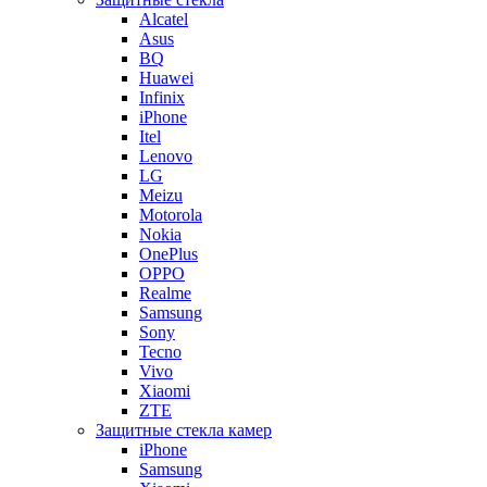
Alcatel
Asus
BQ
Huawei
Infinix
iPhone
Itel
Lenovo
LG
Meizu
Motorola
Nokia
OnePlus
OPPO
Realme
Samsung
Sony
Tecno
Vivo
Xiaomi
ZTE
Защитные стекла камер
iPhone
Samsung