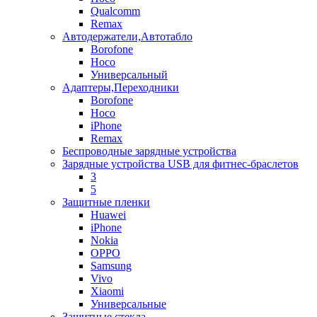
Qualcomm
Remax
Автодержатели,Автотабло
Borofone
Hoco
Универсальный
Адаптеры,Переходники
Borofone
Hoco
iPhone
Remax
Беспроводные зарядные устройства
Зарядные устройства USB для фитнес-браслетов
3
5
Защитные пленки
Huawei
iPhone
Nokia
OPPO
Samsung
Vivo
Xiaomi
Универсальные
Защитные стекла