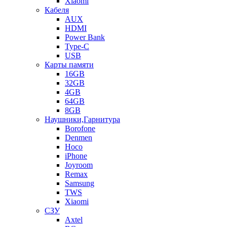
Xiaomi
Кабеля
AUX
HDMI
Power Bank
Type-C
USB
Карты памяти
16GB
32GB
4GB
64GB
8GB
Наушники,Гарнитура
Borofone
Denmen
Hoco
iPhone
Joyroom
Remax
Samsung
TWS
Xiaomi
СЗУ
Axtel