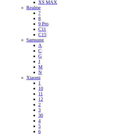
XS MAX
Realme
7
8
9 Pro
C11
C15
Samsung
A
C
G
J
M
N
Xiaomi
1
10
11
12
2
3
30
4
5
6