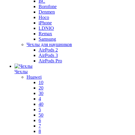
BC
Borofone
Denmen
Hoco
iPhone
LDNIO
Remax
Samsung
Чехлы для наушников
AirPods 2
AirPods 3
AirPods Pro
Чехлы
Huawei
10
20
30
4
40
5
50
6
7
8