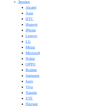
Звонки
Alcatel
Asus
HTC
Huawei
iPhone
Lenovo
LG
Meizu
Microsoft
Nokia
OPPO
Realme
Samsung
Sony
Vivo
Xiaomi
ZTE
Прочие