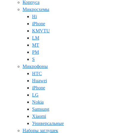
Корпуса
Микросхемы
Hi
iPhone
KMVTU
LM
MT
PM
S
Микрофоны
HTC
Huawei
iPhone
LG
Nokia
Samsung
Xiaomi
Универсальные
Наборы заглушек