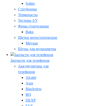
Solins
Струбцины
Термопасты
Тестеры З/У
Фены стоительные
Baku
Щетки антистатические
Mayuan
Щупы для мультиметра
Запчасти для телефонов
Аккумуляторы для
телефонов
Alcatel
Asus
Blackview
BQ
DEXP
EVE