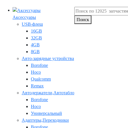
Аксессуары
Поиск
USB-флеш
16GB
32GB
4GB
8GB
Авто-зарядные устройства
Borofone
Hoco
Qualcomm
Remax
Автодержатели,Автотабло
Borofone
Hoco
Универсальный
Адаптеры,Переходники
Borofone