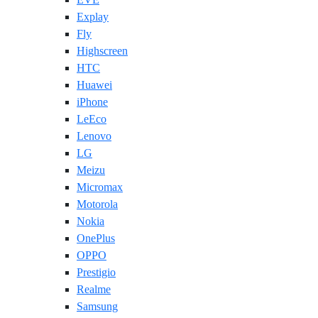
Explay
Fly
Highscreen
HTC
Huawei
iPhone
LeEco
Lenovo
LG
Meizu
Micromax
Motorola
Nokia
OnePlus
OPPO
Prestigio
Realme
Samsung