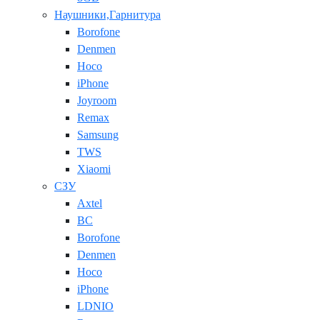
Наушники,Гарнитура
Borofone
Denmen
Hoco
iPhone
Joyroom
Remax
Samsung
TWS
Xiaomi
СЗУ
Axtel
BC
Borofone
Denmen
Hoco
iPhone
LDNIO