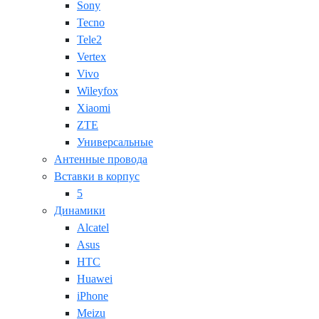
Sony
Tecno
Tele2
Vertex
Vivo
Wileyfox
Xiaomi
ZTE
Универсальные
Антенные провода
Вставки в корпус
5
Динамики
Alcatel
Asus
HTC
Huawei
iPhone
Meizu