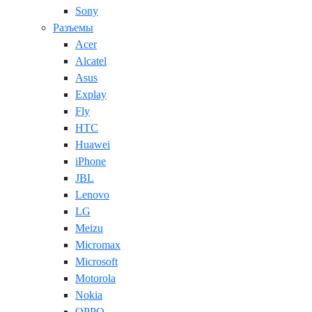
Sony
Разъемы
Acer
Alcatel
Asus
Explay
Fly
HTC
Huawei
iPhone
JBL
Lenovo
LG
Meizu
Micromax
Microsoft
Motorola
Nokia
OPPO