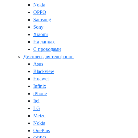
Nokia
OPPO
Samsung
Sony
Xiaomi
На лапках
С проводами
Дисплеи для телефонов
Asus
Blackview
Huawei
Infinix
iPhone
Itel
LG
Meizu
Nokia
OnePlus
OPPO