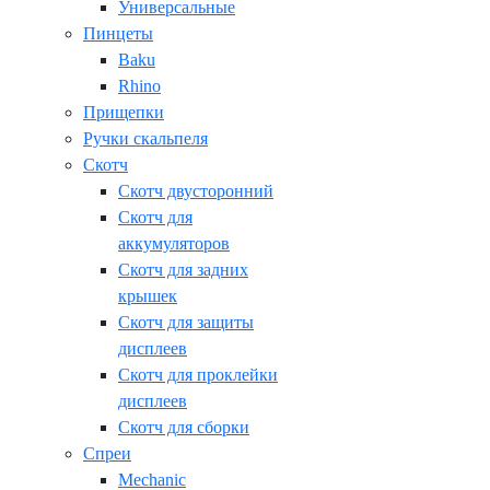
Универсальные
Пинцеты
Baku
Rhino
Прищепки
Ручки скальпеля
Скотч
Скотч двусторонний
Скотч для
аккумуляторов
Скотч для задних
крышек
Скотч для защиты
дисплеев
Скотч для проклейки
дисплеев
Скотч для сборки
Спреи
Mechanic