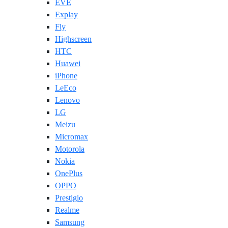
EVE
Explay
Fly
Highscreen
HTC
Huawei
iPhone
LeEco
Lenovo
LG
Meizu
Micromax
Motorola
Nokia
OnePlus
OPPO
Prestigio
Realme
Samsung