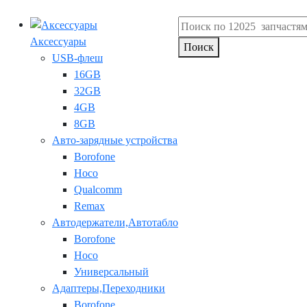
Аксессуары
Поиск
USB-флеш
16GB
32GB
4GB
8GB
Авто-зарядные устройства
Borofone
Hoco
Qualcomm
Remax
Автодержатели,Автотабло
Borofone
Hoco
Универсальный
Адаптеры,Переходники
Borofone