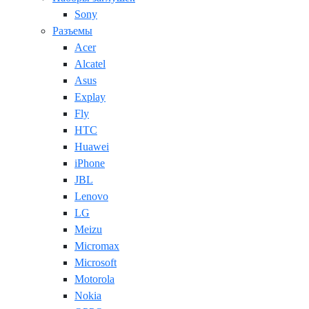
Sony
Разъемы
Acer
Alcatel
Asus
Explay
Fly
HTC
Huawei
iPhone
JBL
Lenovo
LG
Meizu
Micromax
Microsoft
Motorola
Nokia