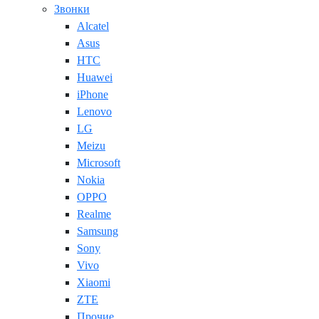
Звонки
Alcatel
Asus
HTC
Huawei
iPhone
Lenovo
LG
Meizu
Microsoft
Nokia
OPPO
Realme
Samsung
Sony
Vivo
Xiaomi
ZTE
Прочие