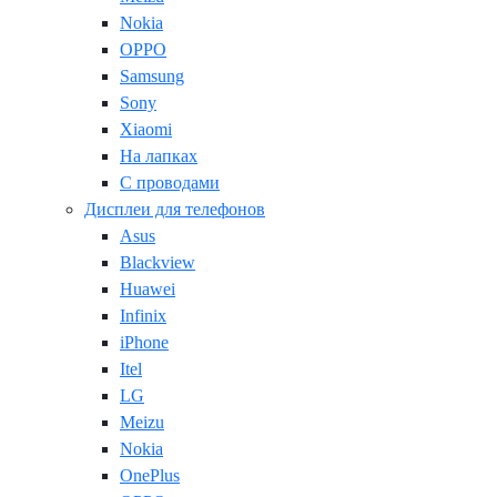
Nokia
OPPO
Samsung
Sony
Xiaomi
На лапках
С проводами
Дисплеи для телефонов
Asus
Blackview
Huawei
Infinix
iPhone
Itel
LG
Meizu
Nokia
OnePlus