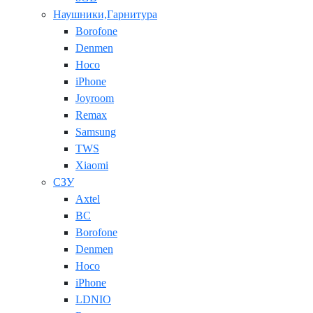
Наушники,Гарнитура
Borofone
Denmen
Hoco
iPhone
Joyroom
Remax
Samsung
TWS
Xiaomi
СЗУ
Axtel
BC
Borofone
Denmen
Hoco
iPhone
LDNIO