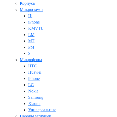
Корпуса
Микросхемы
Hi
iPhone
KMVTU
LM
MT
PM
S
Микрофоны
HTC
Huawei
iPhone
LG
Nokia
Samsung
Xiaomi
Универсальные
Наборы заглушек