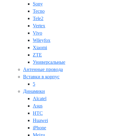
Sony
Tecno
Tele2
Vertex
Vivo
Wileyfox
Xiaomi
ZTE
Универсальные
Антенные провода
Вставки в корпус
5
Динамики
Alcatel
Asus
HTC
Huawei
iPhone
Meizu