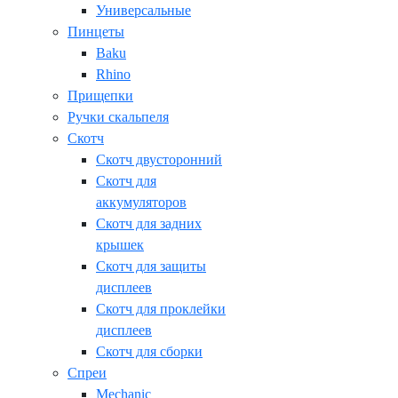
Универсальные
Пинцеты
Baku
Rhino
Прищепки
Ручки скальпеля
Скотч
Скотч двусторонний
Скотч для
аккумуляторов
Скотч для задних
крышек
Скотч для защиты
дисплеев
Скотч для проклейки
дисплеев
Скотч для сборки
Спреи
Mechanic