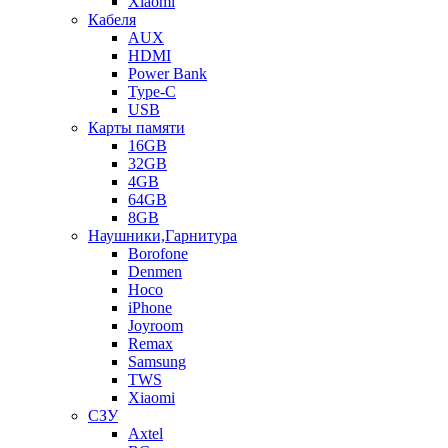
Xiaomi
Кабеля
AUX
HDMI
Power Bank
Type-C
USB
Карты памяти
16GB
32GB
4GB
64GB
8GB
Наушники,Гарнитура
Borofone
Denmen
Hoco
iPhone
Joyroom
Remax
Samsung
TWS
Xiaomi
СЗУ
Axtel