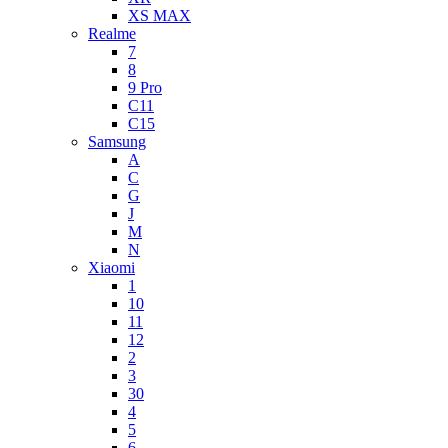
XS MAX
Realme
7
8
9 Pro
C11
C15
Samsung
A
C
G
J
M
N
Xiaomi
1
10
11
12
2
3
30
4
5
6