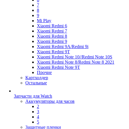
7
8
9
Mi Play
Xiaomi Redmi 6
Xiaomi Redmi 7
Xiaomi Redmi 8
Xiaomi Redmi 9
Xiaomi Redmi 9A/Redmi 9i
Xiaomi Redmi 9T
Xiaomi Redmi Note 10//Redmi Note 10S
Xiaomi Redmi Note 8/Redmi Note 8 2021
Xiaomi Redmi Note 9T
Прочие
Картхолдер
Остальные
Запчасти для Watch
Аккумуляторы для часов
2
3
4
5
Защитные пленки