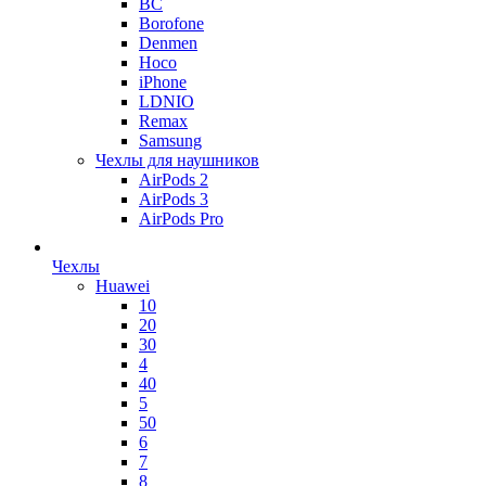
BC
Borofone
Denmen
Hoco
iPhone
LDNIO
Remax
Samsung
Чехлы для наушников
AirPods 2
AirPods 3
AirPods Pro
Чехлы
Huawei
10
20
30
4
40
5
50
6
7
8