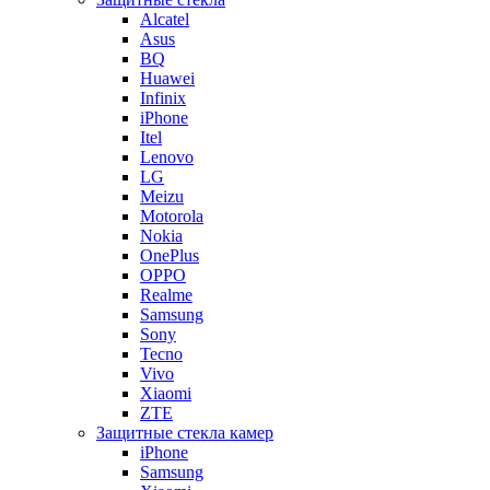
Alcatel
Asus
BQ
Huawei
Infinix
iPhone
Itel
Lenovo
LG
Meizu
Motorola
Nokia
OnePlus
OPPO
Realme
Samsung
Sony
Tecno
Vivo
Xiaomi
ZTE
Защитные стекла камер
iPhone
Samsung