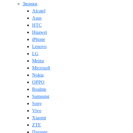
Звонки
Alcatel
Asus
HTC
Huawei
iPhone
Lenovo
LG
Meizu
Microsoft
Nokia
OPPO
Realme
Samsung
Sony
Vivo
Xiaomi
ZTE
Прочие