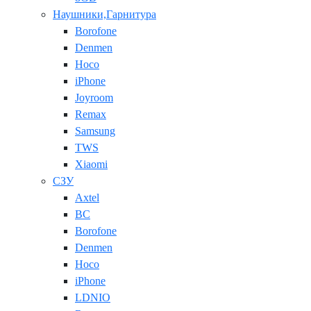
Наушники,Гарнитура
Borofone
Denmen
Hoco
iPhone
Joyroom
Remax
Samsung
TWS
Xiaomi
СЗУ
Axtel
BC
Borofone
Denmen
Hoco
iPhone
LDNIO