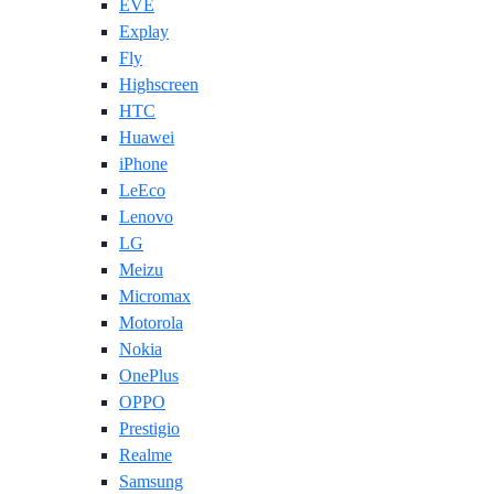
EVE
Explay
Fly
Highscreen
HTC
Huawei
iPhone
LeEco
Lenovo
LG
Meizu
Micromax
Motorola
Nokia
OnePlus
OPPO
Prestigio
Realme
Samsung