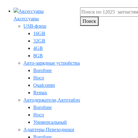
Аксессуары
Поиск
USB-флеш
16GB
32GB
4GB
8GB
Авто-зарядные устройства
Borofone
Hoco
Qualcomm
Remax
Автодержатели,Автотабло
Borofone
Hoco
Универсальный
Адаптеры,Переходники
Borofone