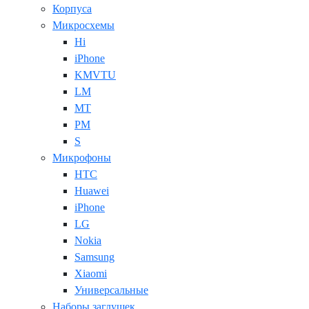
Корпуса
Микросхемы
Hi
iPhone
KMVTU
LM
MT
PM
S
Микрофоны
HTC
Huawei
iPhone
LG
Nokia
Samsung
Xiaomi
Универсальные
Наборы заглушек