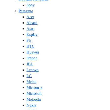
Sony
Разъемы
Acer
Alcatel
Asus
Explay
Fly
HTC
Huawei
iPhone
JBL
Lenovo
LG
Meizu
Micromax
Microsoft
Motorola
Nokia