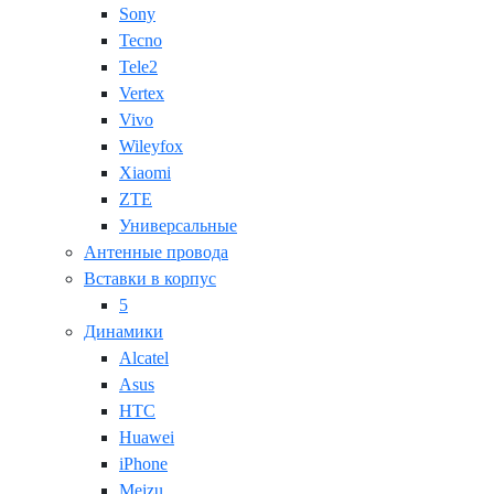
Sony
Tecno
Tele2
Vertex
Vivo
Wileyfox
Xiaomi
ZTE
Универсальные
Антенные провода
Вставки в корпус
5
Динамики
Alcatel
Asus
HTC
Huawei
iPhone
Meizu