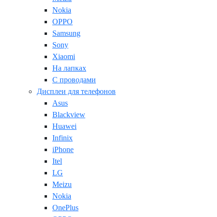
Nokia
OPPO
Samsung
Sony
Xiaomi
На лапках
С проводами
Дисплеи для телефонов
Asus
Blackview
Huawei
Infinix
iPhone
Itel
LG
Meizu
Nokia
OnePlus