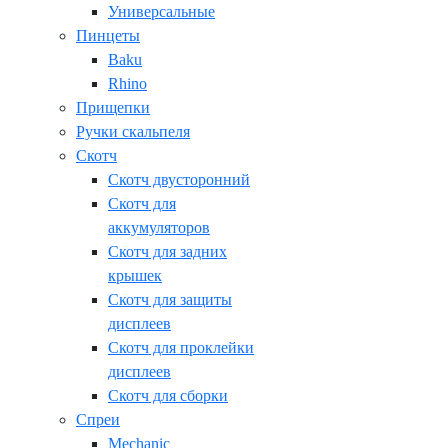
Универсальные
Пинцеты
Baku
Rhino
Прищепки
Ручки скальпеля
Скотч
Скотч двусторонний
Скотч для
аккумуляторов
Скотч для задних
крышек
Скотч для защиты
дисплеев
Скотч для проклейки
дисплеев
Скотч для сборки
Спреи
Mechanic