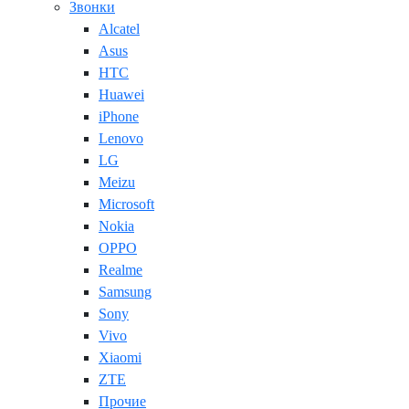
Звонки
Alcatel
Asus
HTC
Huawei
iPhone
Lenovo
LG
Meizu
Microsoft
Nokia
OPPO
Realme
Samsung
Sony
Vivo
Xiaomi
ZTE
Прочие