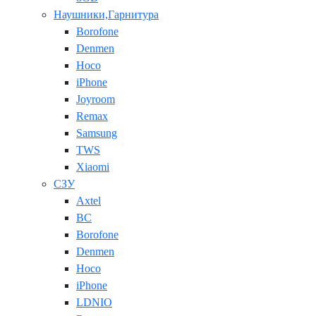
Наушники,Гарнитура
Borofone
Denmen
Hoco
iPhone
Joyroom
Remax
Samsung
TWS
Xiaomi
СЗУ
Axtel
BC
Borofone
Denmen
Hoco
iPhone
LDNIO