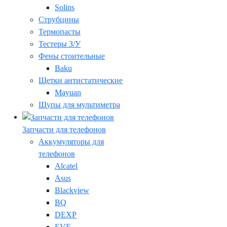
Solins
Струбцины
Термопасты
Тестеры З/У
Фены стоительные
Baku
Щетки антистатические
Mayuan
Щупы для мультиметра
Запчасти для телефонов
Аккумуляторы для
телефонов
Alcatel
Asus
Blackview
BQ
DEXP
EVE