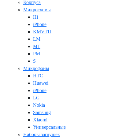
Корпуса
Микросхемы
Hi
iPhone
KMVTU
LM
MT
PM
S
Микрофоны
HTC
Huawei
iPhone
LG
Nokia
Samsung
Xiaomi
Универсальные
Наборы заглушек