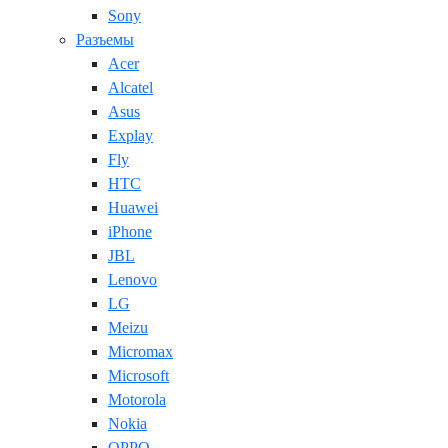
Sony
Разъемы
Acer
Alcatel
Asus
Explay
Fly
HTC
Huawei
iPhone
JBL
Lenovo
LG
Meizu
Micromax
Microsoft
Motorola
Nokia
OPPO