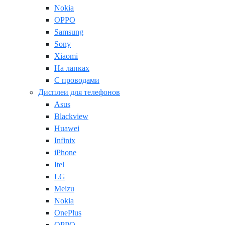
Nokia
OPPO
Samsung
Sony
Xiaomi
На лапках
С проводами
Дисплеи для телефонов
Asus
Blackview
Huawei
Infinix
iPhone
Itel
LG
Meizu
Nokia
OnePlus
OPPO