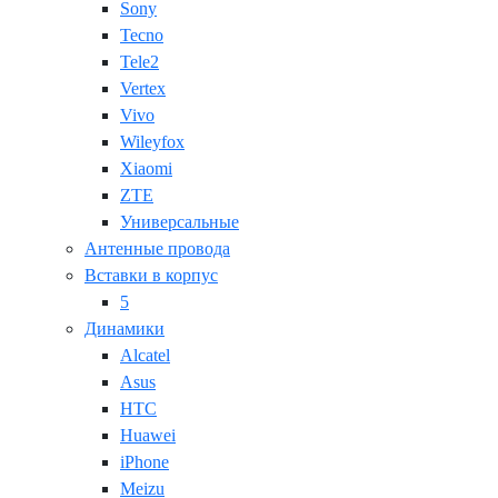
Sony
Tecno
Tele2
Vertex
Vivo
Wileyfox
Xiaomi
ZTE
Универсальные
Антенные провода
Вставки в корпус
5
Динамики
Alcatel
Asus
HTC
Huawei
iPhone
Meizu