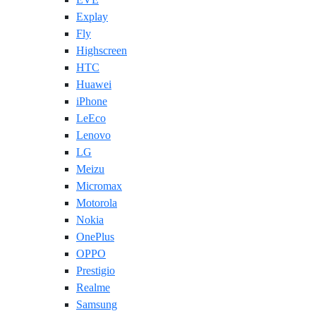
Explay
Fly
Highscreen
HTC
Huawei
iPhone
LeEco
Lenovo
LG
Meizu
Micromax
Motorola
Nokia
OnePlus
OPPO
Prestigio
Realme
Samsung