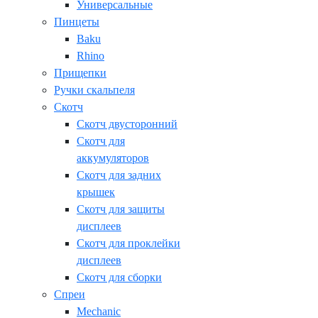
Универсальные
Пинцеты
Baku
Rhino
Прищепки
Ручки скальпеля
Скотч
Скотч двусторонний
Скотч для
аккумуляторов
Скотч для задних
крышек
Скотч для защиты
дисплеев
Скотч для проклейки
дисплеев
Скотч для сборки
Спреи
Mechanic