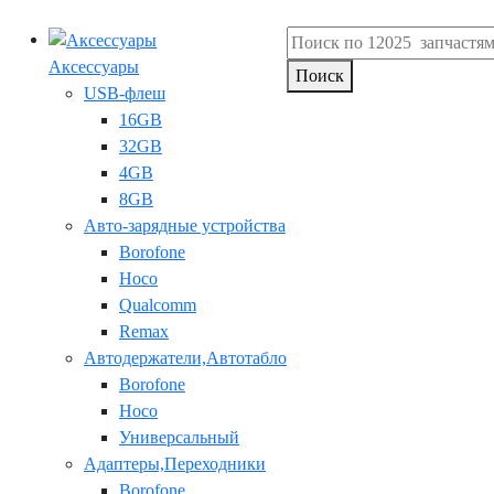
Аксессуары
Поиск
USB-флеш
16GB
32GB
4GB
8GB
Авто-зарядные устройства
Borofone
Hoco
Qualcomm
Remax
Автодержатели,Автотабло
Borofone
Hoco
Универсальный
Адаптеры,Переходники
Borofone