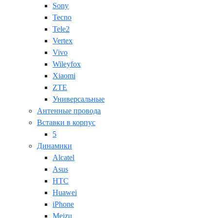
Sony
Tecno
Tele2
Vertex
Vivo
Wileyfox
Xiaomi
ZTE
Универсальные
Антенные провода
Вставки в корпус
5
Динамики
Alcatel
Asus
HTC
Huawei
iPhone
Meizu