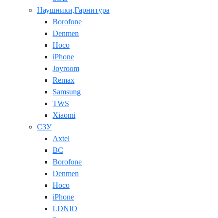
Наушники,Гарнитура
Borofone
Denmen
Hoco
iPhone
Joyroom
Remax
Samsung
TWS
Xiaomi
СЗУ
Axtel
BC
Borofone
Denmen
Hoco
iPhone
LDNIO