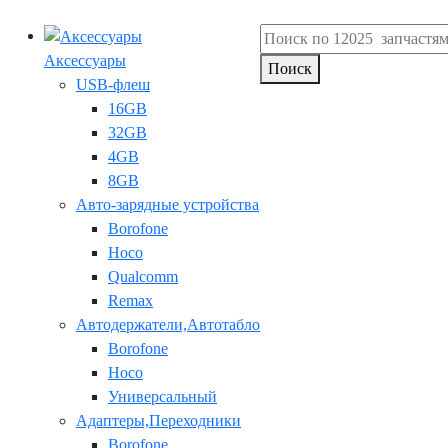
Аксессуары
Поиск
USB-флеш
16GB
32GB
4GB
8GB
Авто-зарядные устройства
Borofone
Hoco
Qualcomm
Remax
Автодержатели,Автотабло
Borofone
Hoco
Универсальный
Адаптеры,Переходники
Borofone