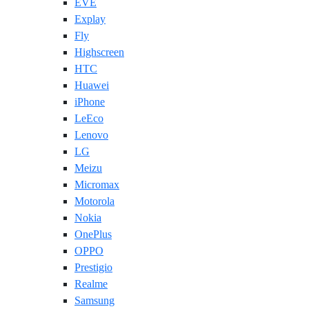
EVE
Explay
Fly
Highscreen
HTC
Huawei
iPhone
LeEco
Lenovo
LG
Meizu
Micromax
Motorola
Nokia
OnePlus
OPPO
Prestigio
Realme
Samsung