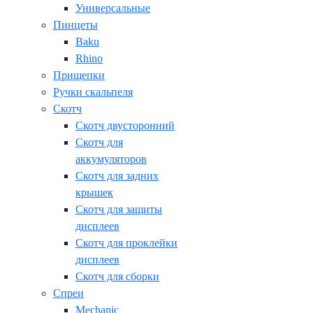
Универсальные
Пинцеты
Baku
Rhino
Прищепки
Ручки скальпеля
Скотч
Скотч двусторонний
Скотч для
аккумуляторов
Скотч для задних
крышек
Скотч для защиты
дисплеев
Скотч для проклейки
дисплеев
Скотч для сборки
Спреи
Mechanic