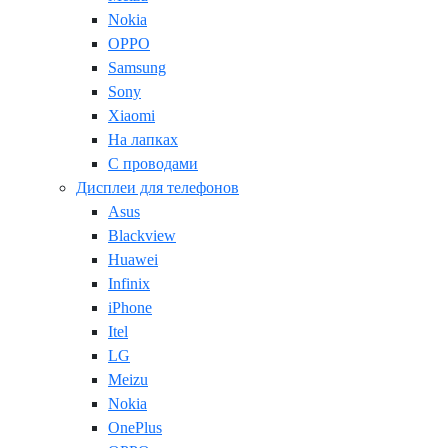
Nokia
OPPO
Samsung
Sony
Xiaomi
На лапках
С проводами
Дисплеи для телефонов
Asus
Blackview
Huawei
Infinix
iPhone
Itel
LG
Meizu
Nokia
OnePlus