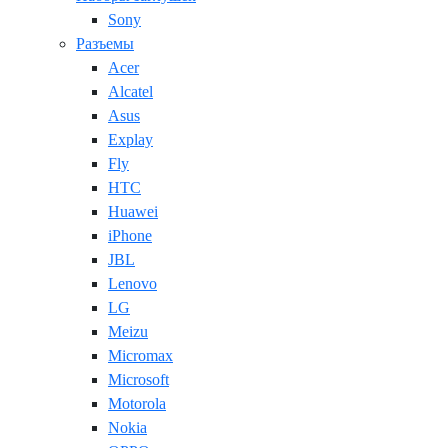
Sony
Разъемы
Acer
Alcatel
Asus
Explay
Fly
HTC
Huawei
iPhone
JBL
Lenovo
LG
Meizu
Micromax
Microsoft
Motorola
Nokia