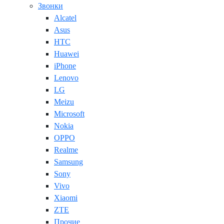
Звонки
Alcatel
Asus
HTC
Huawei
iPhone
Lenovo
LG
Meizu
Microsoft
Nokia
OPPO
Realme
Samsung
Sony
Vivo
Xiaomi
ZTE
Прочие