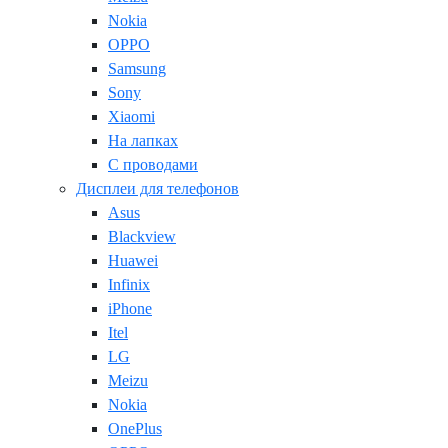
Nokia
OPPO
Samsung
Sony
Xiaomi
На лапках
С проводами
Дисплеи для телефонов
Asus
Blackview
Huawei
Infinix
iPhone
Itel
LG
Meizu
Nokia
OnePlus