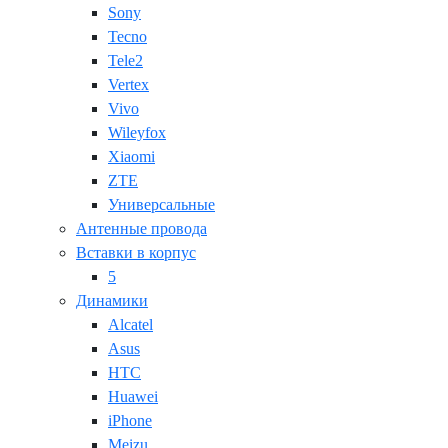
Sony
Tecno
Tele2
Vertex
Vivo
Wileyfox
Xiaomi
ZTE
Универсальные
Антенные провода
Вставки в корпус
5
Динамики
Alcatel
Asus
HTC
Huawei
iPhone
Meizu