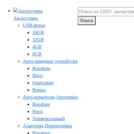
Аксессуары
Поиск
USB-флеш
16GB
32GB
4GB
8GB
Авто-зарядные устройства
Borofone
Hoco
Qualcomm
Remax
Автодержатели,Автотабло
Borofone
Hoco
Универсальный
Адаптеры,Переходники
Borofone