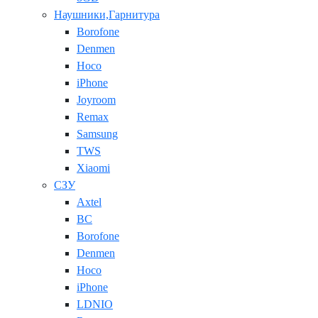
Наушники,Гарнитура
Borofone
Denmen
Hoco
iPhone
Joyroom
Remax
Samsung
TWS
Xiaomi
СЗУ
Axtel
BC
Borofone
Denmen
Hoco
iPhone
LDNIO