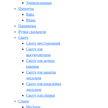
Универсальные
Пинцеты
Baku
Rhino
Прищепки
Ручки скальпеля
Скотч
Скотч двусторонний
Скотч для
аккумуляторов
Скотч для задних
крышек
Скотч для защиты
дисплеев
Скотч для проклейки
дисплеев
Скотч для сборки
Спреи
Mechanic