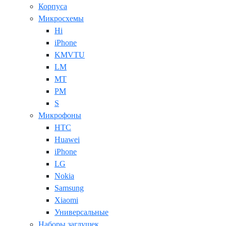
Корпуса
Микросхемы
Hi
iPhone
KMVTU
LM
MT
PM
S
Микрофоны
HTC
Huawei
iPhone
LG
Nokia
Samsung
Xiaomi
Универсальные
Наборы заглушек