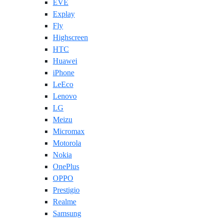
EVE
Explay
Fly
Highscreen
HTC
Huawei
iPhone
LeEco
Lenovo
LG
Meizu
Micromax
Motorola
Nokia
OnePlus
OPPO
Prestigio
Realme
Samsung