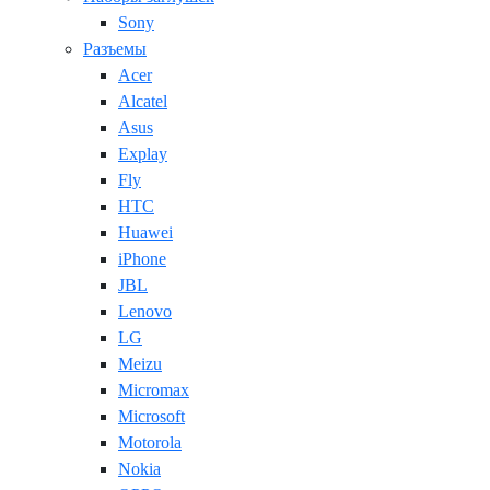
Sony
Разъемы
Acer
Alcatel
Asus
Explay
Fly
HTC
Huawei
iPhone
JBL
Lenovo
LG
Meizu
Micromax
Microsoft
Motorola
Nokia