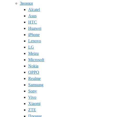
Звонки
Alcatel
Asus
HTC
Huawei
iPhone
Lenovo
LG
Meizu
Microsoft
Nokia
OPPO
Realme
Samsung
Sony
Vivo
Xiaomi
ZTE
Прочие